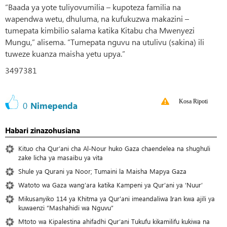
“Baada ya yote tuliyovumilia – kupoteza familia na
wapendwa wetu, dhuluma, na kufukuzwa makazini –
tumepata kimbilio salama katika Kitabu cha Mwenyezi
Mungu,” alisema. “Tumepata nguvu na utulivu (sakina) ili
tuweze kuanza maisha yetu upya.”
3497381
Kosa Ripoti
0
Nimependa
Habari zinazohusiana
Kituo cha Qur’ani cha Al-Nour huko Gaza chaendelea na shughuli
zake licha ya masaibu ya vita
Shule ya Qurani ya Noor; Tumaini la Maisha Mapya Gaza
Watoto wa Gaza wang’ara katika Kampeni ya Qur’ani ya ‘Nuur’
Mikusanyiko 114 ya Khitma ya Qur'ani imeandaliwa Iran kwa ajili ya
kuwaenzi “Mashahidi wa Nguvu”
Mtoto wa Kipalestina ahifadhi Qur’ani Tukufu kikamilifu kukiwa na