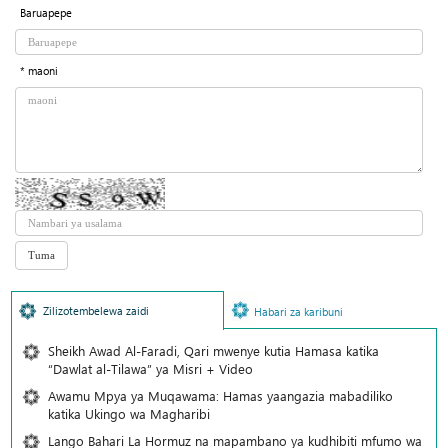
Baruapepe
* maoni
Zilizotembelewa zaidi
Habari za karibuni
Sheikh Awad Al-Faradi, Qari mwenye kutia Hamasa katika
“Dawlat al-Tilawa” ya Misri + Video
Awamu Mpya ya Muqawama: Hamas yaangazia mabadiliko
katika Ukingo wa Magharibi
Lango Bahari La Hormuz na mapambano ya kudhibiti mfumo wa