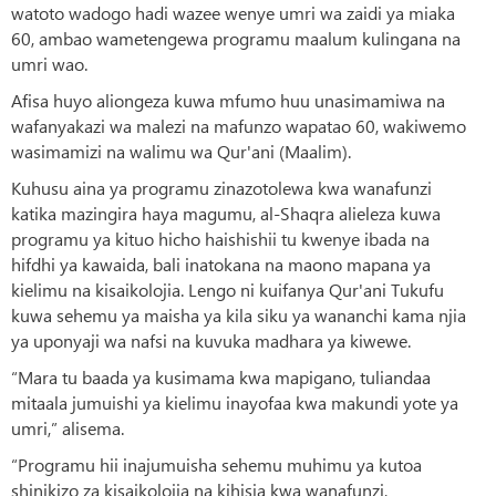
watoto wadogo hadi wazee wenye umri wa zaidi ya miaka
60, ambao wametengewa programu maalum kulingana na
umri wao.
Afisa huyo aliongeza kuwa mfumo huu unasimamiwa na
wafanyakazi wa malezi na mafunzo wapatao 60, wakiwemo
wasimamizi na walimu wa Qur'ani (Maalim).
Kuhusu aina ya programu zinazotolewa kwa wanafunzi
katika mazingira haya magumu, al-Shaqra alieleza kuwa
programu ya kituo hicho haishishii tu kwenye ibada na
hifdhi ya kawaida, bali inatokana na maono mapana ya
kielimu na kisaikolojia. Lengo ni kuifanya Qur'ani Tukufu
kuwa sehemu ya maisha ya kila siku ya wananchi kama njia
ya uponyaji wa nafsi na kuvuka madhara ya kiwewe.
“Mara tu baada ya kusimama kwa mapigano, tuliandaa
mitaala jumuishi ya kielimu inayofaa kwa makundi yote ya
umri,” alisema.
“Programu hii inajumuisha sehemu muhimu ya kutoa
shinikizo za kisaikolojia na kihisia kwa wanafunzi,