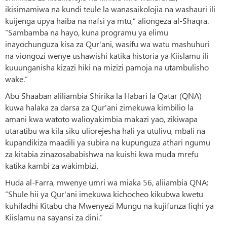
ikisimamiwa na kundi teule la wanasaikolojia na washauri ili
kuijenga upya haiba na nafsi ya mtu,” aliongeza al-Shaqra.
“Sambamba na hayo, kuna programu ya elimu
inayochunguza kisa za Qur'ani, wasifu wa watu mashuhuri
na viongozi wenye ushawishi katika historia ya Kiislamu ili
kuuunganisha kizazi hiki na mizizi pamoja na utambulisho
wake.”
Abu Shaaban aliliambia Shirika la Habari la Qatar (QNA)
kuwa halaka za darsa za Qur'ani zimekuwa kimbilio la
amani kwa watoto walioyakimbia makazi yao, zikiwapa
utaratibu wa kila siku uliorejesha hali ya utulivu, mbali na
kupandikiza maadili ya subira na kupunguza athari ngumu
za kitabia zinazosababishwa na kuishi kwa muda mrefu
katika kambi za wakimbizi.
Huda al-Farra, mwenye umri wa miaka 56, aliiambia QNA:
“Shule hii ya Qur'ani imekuwa kichocheo kikubwa kwetu
kuhifadhi Kitabu cha Mwenyezi Mungu na kujifunza fiqhi ya
Kiislamu na sayansi za dini.”