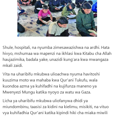
Shule, hospitali, na nyumba zimesawazishwa na ardhi. Hata
hivyo, mshumaa wa mapenzi na ikhlasi kwa Kitabu cha Allah
haujazimika, badala yake, unazidi kung’ara kwa mwangaza
mkali zaidi.
Vita na uharibifu mkubwa ulioachwa nyuma havitoshi
kuuzima moto wa mahaba kwa Qur'ani Tukufu, wala
kuondoa azma ya kuhifadhi na kujifunza maneno ya
Mwenyezi Mungu katika nyoyo za watu wa Gaza.
Licha ya uharibifu mkubwa uliofanywa dhidi ya
miundombinu, taasisi za kidini na kielimu, misikiti, na vituo
vya kuhifadhia Qur'ani katika kipindi hiki cha miaka miwili