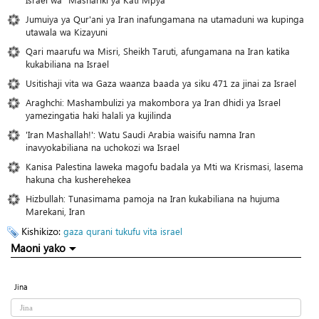
Jumuiya ya Qur'ani ya Iran inafungamana na utamaduni wa kupinga
utawala wa Kizayuni
Qari maarufu wa Misri, Sheikh Taruti, afungamana na Iran katika
kukabiliana na Israel
Usitishaji vita wa Gaza waanza baada ya siku 471 za jinai za Israel
Araghchi: Mashambulizi ya makombora ya Iran dhidi ya Israel
yamezingatia haki halali ya kujilinda
'Iran Mashallah!': Watu Saudi Arabia waisifu namna Iran
inavyokabiliana na uchokozi wa Israel
Kanisa Palestina laweka magofu badala ya Mti wa Krismasi, lasema
hakuna cha kusherehekea
Hizbullah: Tunasimama pamoja na Iran kukabiliana na hujuma
Marekani, Iran
Kishikizo:
gaza
qurani tukufu
vita
israel
Maoni yako
Jina