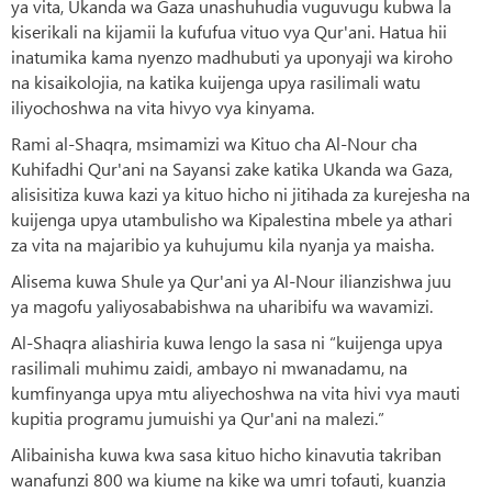
ya vita, Ukanda wa Gaza unashuhudia vuguvugu kubwa la
kiserikali na kijamii la kufufua vituo vya Qur'ani. Hatua hii
inatumika kama nyenzo madhubuti ya uponyaji wa kiroho
na kisaikolojia, na katika kuijenga upya rasilimali watu
iliyochoshwa na vita hivyo vya kinyama.
Rami al-Shaqra, msimamizi wa Kituo cha Al-Nour cha
Kuhifadhi Qur'ani na Sayansi zake katika Ukanda wa Gaza,
alisisitiza kuwa kazi ya kituo hicho ni jitihada za kurejesha na
kuijenga upya utambulisho wa Kipalestina mbele ya athari
za vita na majaribio ya kuhujumu kila nyanja ya maisha.
Alisema kuwa Shule ya Qur'ani ya Al-Nour ilianzishwa juu
ya magofu yaliyosababishwa na uharibifu wa wavamizi.
Al-Shaqra aliashiria kuwa lengo la sasa ni “kuijenga upya
rasilimali muhimu zaidi, ambayo ni mwanadamu, na
kumfinyanga upya mtu aliyechoshwa na vita hivi vya mauti
kupitia programu jumuishi ya Qur'ani na malezi.”
Alibainisha kuwa kwa sasa kituo hicho kinavutia takriban
wanafunzi 800 wa kiume na kike wa umri tofauti, kuanzia