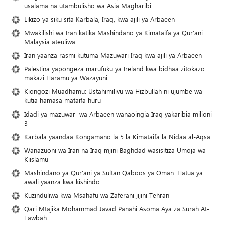
usalama na utambulisho wa Asia Magharibi
Likizo ya siku sita Karbala, Iraq, kwa ajili ya Arbaeen
Mwakilishi wa Iran katika Mashindano ya Kimataifa ya Qur’ani
Malaysia ateuliwa
Iran yaanza rasmi kutuma Mazuwari Iraq kwa ajili ya Arbaeen
Palestina yapongeza marufuku ya Ireland kwa bidhaa zitokazo
makazi Haramu ya Wazayuni
Kiongozi Muadhamu: Ustahimilivu wa Hizbullah ni ujumbe wa
kutia hamasa mataifa huru
Idadi ya mazuwar wa Arbaeen wanaoingia Iraq yakaribia milioni
3
Karbala yaandaa Kongamano la 5 la Kimataifa la Nidaa al-Aqsa
Wanazuoni wa Iran na Iraq mjini Baghdad wasisitiza Umoja wa
Kiislamu
Mashindano ya Qur’ani ya Sultan Qaboos ya Oman: Hatua ya
awali yaanza kwa kishindo
Kuzinduliwa kwa Msahafu wa Zaferani jijini Tehran
Qari Mtajika Mohammad Javad Panahi Asoma Aya za Surah At-
Tawbah