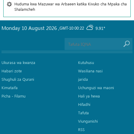
Huduma kwa Mazuwar wa Arbaeen katika Kivuko cha Mpaka cha
Shalamcheh
Monday 10 August 2026
,
9.91°
GMT-10:00:22
Ukurasa wa kwanza
Kutuhusu
Habari zote
Wasiliana nasi
Shughuli za Qurani
jarida
Kimataifa
Uchunguzi wa maoni
Picha‎ - Filamu‎
Hali ya hewa
Hifadhi
Tafuta
Viunganishi
RSS