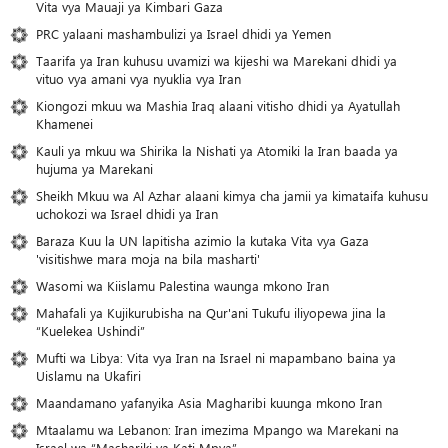
Vita vya Mauaji ya Kimbari Gaza
PRC yalaani mashambulizi ya Israel dhidi ya Yemen
Taarifa ya Iran kuhusu uvamizi wa kijeshi wa Marekani dhidi ya
vituo vya amani vya nyuklia vya Iran
Kiongozi mkuu wa Mashia Iraq alaani vitisho dhidi ya Ayatullah
Khamenei
Kauli ya mkuu wa Shirika la Nishati ya Atomiki la Iran baada ya
hujuma ya Marekani
Sheikh Mkuu wa Al Azhar alaani kimya cha jamii ya kimataifa kuhusu
uchokozi wa Israel dhidi ya Iran
Baraza Kuu la UN lapitisha azimio la kutaka Vita vya Gaza
'visitishwe mara moja na bila masharti'
Wasomi wa Kiislamu Palestina waunga mkono Iran
Mahafali ya Kujikurubisha na Qur'ani Tukufu iliyopewa jina la
“Kuelekea Ushindi”
Mufti wa Libya: Vita vya Iran na Israel ni mapambano baina ya
Uislamu na Ukafiri
Maandamano yafanyika Asia Magharibi kuunga mkono Iran
Mtaalamu wa Lebanon: Iran imezima Mpango wa Marekani na
Israel wa “Mashariki ya Kati Mpya”