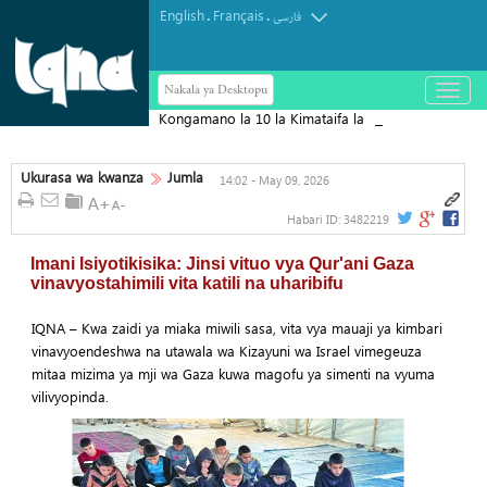
English
Français
.
.
فارسی
Nakala ya Desktopu
باز
و
Kongamano la 10 la Kimataifa la
بسته
کردن
Arbaeen lafanyika Karbala
منو
Ukurasa wa kwanza
Jumla
14:02 - May 09, 2026
Habari ID:
3482219
Imani Isiyotikisika: Jinsi vituo vya Qur'ani Gaza
vinavyostahimili vita katili na uharibifu
IQNA – Kwa zaidi ya miaka miwili sasa, vita vya mauaji ya kimbari
vinavyoendeshwa na utawala wa Kizayuni wa Israel vimegeuza
mitaa mizima ya mji wa Gaza kuwa magofu ya simenti na vyuma
vilivyopinda.