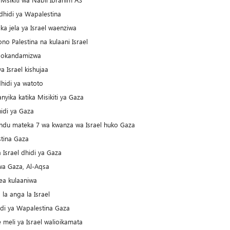
hidi ya Wapalestina
ka jela ya Israel waenziwa
Palestina na kulaani Israel
naokandamizwa
a Israel kishujaa
hidi ya watoto
nyika katika Misikiti ya Gaza
hidi ya Gaza
du mateka 7 wa kwanza wa Israel huko Gaza
stina Gaza
 Israel dhidi ya Gaza
kwa Gaza, Al-Aqsa
lea kulaaniwa
a anga la Israel
idi ya Wapalestina Gaza
eli ya Israel walioikamata