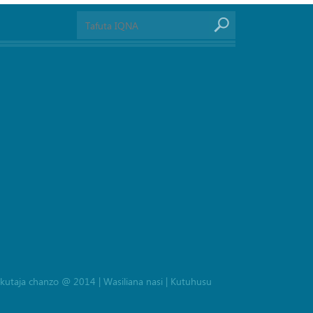
la kutaja chanzo @ 2014
|
Wasiliana nasi
|
Kutuhusu