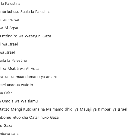
la Palestina
ibi kuhusu Suala la Palestina
za waenziwa
wa Al-Aqsa
u mzingiro wa Wazayuni Gaza
i wa Israel
wa Israel
ifa la Palestina
tika Msikiti wa Al-Aqsa
stina katika maandamano ya amani
rael unaoua watoto
 ya Ofer
tea Umoja wa Waislamu
atatizo Mengi Kutokana na Msimamo dhidi ya Mauaji ya Kimbari ya Israel
abomu kituo cha Qatar huko Gaza
ko Gaza
 mbaya sana