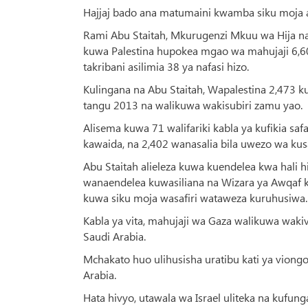
Hajjaj bado ana matumaini kwamba siku moja a
Rami Abu Staitah, Mkurugenzi Mkuu wa Hija na
kuwa Palestina hupokea mgao wa mahujaji 6,60
takribani asilimia 38 ya nafasi hizo.
Kulingana na Abu Staitah, Wapalestina 2,473 
tangu 2013 na walikuwa wakisubiri zamu yao.
Alisema kuwa 71 walifariki kabla ya kufikia sa
kawaida, na 2,402 wanasalia bila uwezo wa kusa
Abu Staitah alieleza kuwa kuendelea kwa hali
wanaendelea kuwasiliana na Wizara ya Awqaf k
kuwa siku moja wasafiri wataweza kuruhusiwa.
Kabla ya vita, mahujaji wa Gaza walikuwa waki
Saudi Arabia.
Mchakato huo ulihusisha uratibu kati ya viongo
Arabia.
Hata hivyo, utawala wa Israel uliteka na kuf