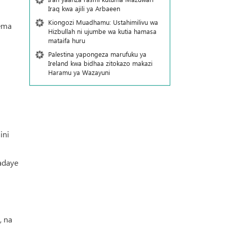
Iraq kwa ajili ya Arbaeen
Kiongozi Muadhamu: Ustahimilivu wa
sema
Hizbullah ni ujumbe wa kutia hamasa
mataifa huru
Palestina yapongeza marufuku ya
Ireland kwa bidhaa zitokazo makazi
Haramu ya Wazayuni
ini
aadaye
, na