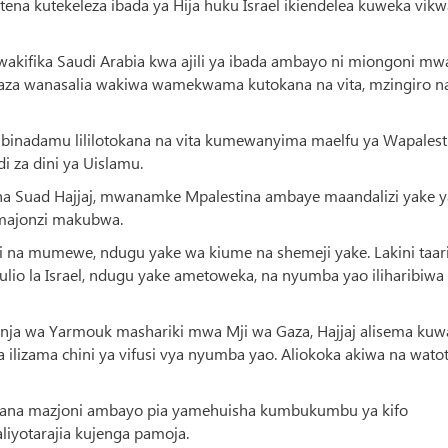
na kutekeleza ibada ya Hija huku Israel ikiendelea kuweka vik
akifika Saudi Arabia kwa ajili ya ibada ambayo ni miongoni mw
aza wanasalia wakiwa wamekwama kutokana na vita, mzingiro n
ibinadamu lililotokana na vita kumewanyima maelfu ya Wapalest
i za dini ya Uislamu.
 cha Suad Hajjaj, mwanamke Mpalestina ambaye maandalizi yake y
a majonzi makubwa.
firi na mumewe, ndugu yake wa kiume na shemeji yake. Lakini taar
io la Israel, ndugu yake ametoweka, na nyumba yao iliharibiwa
nja wa Yarmouk mashariki mwa Mji wa Gaza, Hajjaj alisema kuw
ja ilizama chini ya vifusi vya nyumba yao. Aliokoka akiwa na wato
j ana mazjoni ambayo pia yamehuisha kumbukumbu ya kifo
yotarajia kujenga pamoja.