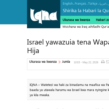
English
Français
Türkçe
.
.
.
.
العربیة
Shirika la Habari la Qu
Ukurasa wa kwanza
Habari z
Msichana wa Iraq aihifadhi Qur’a
Israel yawazuia tena Wap
Hija
Ukurasa wa kwanza
Jumla
10:03 - May 22, 2026
IQNA – Watetezi wa haki za binadamu na maafisa wa Pa
baada ya utawala haramu wa Israel kwa mara nyingine ku
ya kila mwaka.