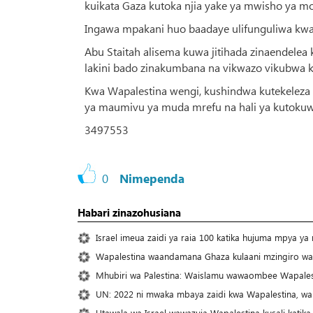
kuikata Gaza kutoka njia yake ya mwisho ya m
Ingawa mpakani huo baadaye ulifunguliwa kwa 
Abu Staitah alisema kuwa jitihada zinaendelea 
lakini bado zinakumbana na vikwazo vikubwa k
Kwa Wapalestina wengi, kushindwa kutekeleza Hi
ya maumivu ya muda mrefu na hali ya kutokuwa
3497553
0
Nimependa
Habari zinazohusiana
Israel imeua zaidi ya raia 100 katika hujuma mpya ya
Wapalestina waandamana Ghaza kulaani mzingiro wa
Mhubiri wa Palestina: Waislamu wawaombee Wapale
UN: 2022 ni mwaka mbaya zaidi kwa Wapalestina, wa
Utawala wa Israel wawazuia Wapalestina kusali katika