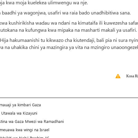
oja kwa moja kuelekea ulimwengu wa nje.
baadhi ya wagonjwa, usafiri wa raia bado unadhibitiwa sana.
kwa kushirikisha wadau wa ndani na kimataifa ili kuwezesha safar
utokana na kufungwa kwa mipaka na masharti makali ya usafiri.
ja hakumaanishi tu kikwazo cha kiutendaji, bali pia ni sura nyi
 na uhakika chini ya mazingira ya vita na mzingiro unaoongeze
Kosa Ri
 mauaji ya kimbari Gaza
 Utawala wa Kizayuni
stina wa Gaza Mwezi wa Ramadhani
meuawa kwa wingi na Israel
 Msikiti wa Nabii Ibrahim AS