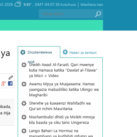
|
, Saturday 08 August 2026
GMT-04:07:30
9.91°
Kutuhusu
Wasiliana nasi
 ya
Zilizotembelewa
Habari za karibuni
zaidi
Sheikh Awad Al-Faradi, Qari mwenye
kutia Hamasa katika “Dawlat al-Tilawa”
ya Misri + Video
Awamu Mpya ya Muqawama: Hamas
yaangazia mabadiliko katika Ukingo wa
Magharibi
Sherehe ya kuwaenzi Wahifadhi wa
ibada,
Qur'an nchini Mauritania
a Hija
Mashambulizi dhidi ya Msikiti mmoja
kila baada ya siku tano Uingereza
Lango Bahari La Hormuz na
mapambano ya kudhibiti mfumo wa