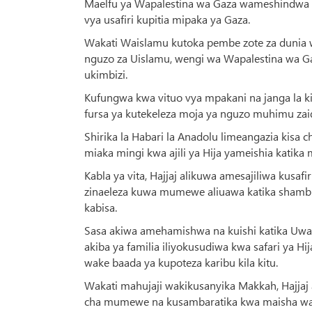
Maelfu ya Wapalestina wa Gaza wameshindwa te
vya usafiri kupitia mipaka ya Gaza.
Wakati Waislamu kutoka pembe zote za dunia w
nguzo za Uislamu, wengi wa Wapalestina wa G
ukimbizi.
Kufungwa kwa vituo vya mpakani na janga la k
fursa ya kutekeleza moja ya nguzo muhimu zaid
Shirika la Habari la Anadolu limeangazia kisa
miaka mingi kwa ajili ya Hija yameishia katik
Kabla ya vita, Hajjaj alikuwa amesajiliwa kusa
zinaeleza kuwa mumewe aliuawa katika shambul
kabisa.
Sasa akiwa amehamishwa na kuishi katika Uwa
akiba ya familia iliyokusudiwa kwa safari ya Hi
wake baada ya kupoteza karibu kila kitu.
Wakati mahujaji wakikusanyika Makkah, Hajja
cha
mumewe na kusambaratika kwa maisha wali