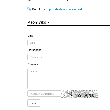
Kishikizo:
hija
palestina
gaza
israel
Maoni yako
Jina
Baruapepe
* maoni