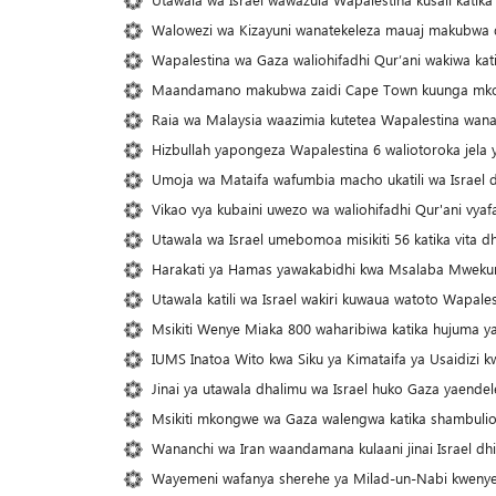
Walowezi wa Kizayuni wanatekeleza mauaj makubwa d
Wapalestina wa Gaza waliohifadhi Qur’ani wakiwa kati
Maandamano makubwa zaidi Cape Town kuunga mkono 
Raia wa Malaysia waazimia kutetea Wapalestina wa
Hizbullah yapongeza Wapalestina 6 waliotoroka jela y
Umoja wa Mataifa wafumbia macho ukatili wa Israel d
Vikao vya kubaini uwezo wa waliohifadhi Qur'ani vyafa
Utawala wa Israel umebomoa misikiti 56 katika vita d
Harakati ya Hamas yawakabidhi kwa Msalaba Mwekun
Utawala katili wa Israel wakiri kuwaua watoto Wapale
Msikiti Wenye Miaka 800 waharibiwa katika hujuma ya
IUMS Inatoa Wito kwa Siku ya Kimataifa ya Usaidizi 
Jinai ya utawala dhalimu wa Israel huko Gaza yaende
Msikiti mkongwe wa Gaza walengwa katika shambulio l
Wananchi wa Iran waandamana kulaani jinai Israel dh
Wayemeni wafanya sherehe ya Milad-un-Nabi kwenye m