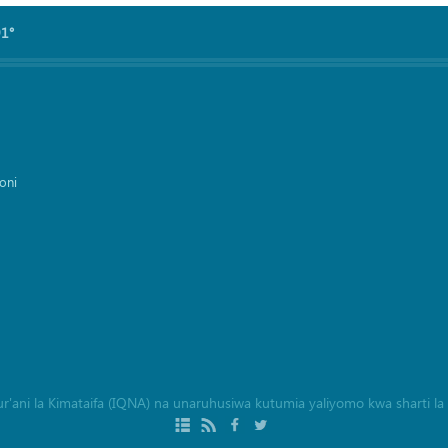
91°
oni
a Qur'ani la Kimataifa (IQNA) na unaruhusiwa kutumia yaliyomo kwa sharti 