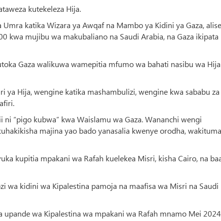
taweza kutekeleza Hija.
 Umra katika Wizara ya Awqaf na Mambo ya Kidini ya Gaza, ali
0 kwa mujibu wa makubaliano na Saudi Arabia, na Gaza ikipata
kutoka Gaza walikuwa wamepitia mfumo wa bahati nasibu wa Hija
fari ya Hija, wengine katika mashambulizi, wengine kwa sababu za
firi.
 hii ni “pigo kubwa” kwa Waislamu wa Gaza. Wananchi wengi
uhakikisha majina yao bado yanasalia kwenye orodha, wakituma
vuka kupitia mpakani wa Rafah kuelekea Misri, kisha Cairo, na b
zi wa kidini wa Kipalestina pamoja na maafisa wa Misri na Saudi
unga upande wa Kipalestina wa mpakani wa Rafah mnamo Mei 2024