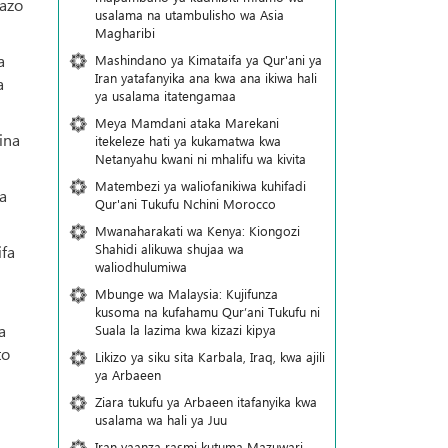
wazo
usalama na utambulisho wa Asia
Magharibi
a
Mashindano ya Kimataifa ya Qur'ani ya
Iran yatafanyika ana kwa ana ikiwa hali
a
ya usalama itatengamaa
Meya Mamdani ataka Marekani
ina
itekeleze hati ya kukamatwa kwa
Netanyahu kwani ni mhalifu wa kivita
Matembezi ya waliofanikiwa kuhifadi
a
Qur'ani Tukufu Nchini Morocco
Mwanaharakati wa Kenya: Kiongozi
Shahidi alikuwa shujaa wa
ifa
waliodhulumiwa
Mbunge wa Malaysia: Kujifunza
kusoma na kufahamu Qur’ani Tukufu ni
a
Suala la lazima kwa kizazi kipya
to
Likizo ya siku sita Karbala, Iraq, kwa ajili
ya Arbaeen
Ziara tukufu ya Arbaeen itafanyika kwa
usalama wa hali ya Juu
Iran yaanza rasmi kutuma Mazuwari