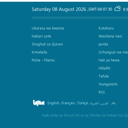
Saturday 08 August 2026
,
9.
GMT-04:07:30
Ukurasa wa kwanza
Kutuhusu
Habari zote
Wasiliana nasi
Shughuli za Qurani
jarida
Kimataifa
Uchunguzi wa ma
Picha‎ - Filamu‎
Hali ya hewa
Hifadhi
Tafuta
Viunganishi
RSS
English
Français
Türkçe
.
.
.
.
فارسی
العربیة
Haki zote za tovuti hii ni za Shirika la Habari z