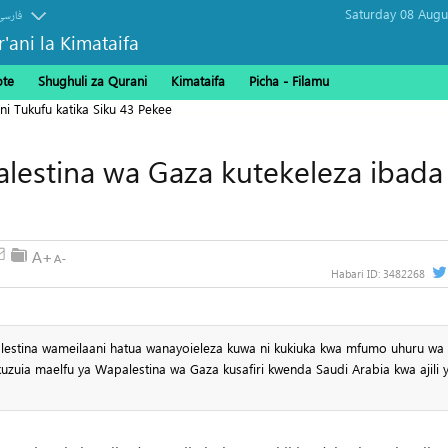
فارسی
r'ani la Kimataifa
ote
Shughuli za Qurani
Kimataifa
Picha‎ - Filamu‎
ni Tukufu katika Siku 43 Pekee
alestina wa Gaza kutekeleza ibada
Habari ID:
3482268
lestina wameilaani hatua wanayoieleza kuwa ni kukiuka kwa mfumo uhuru wa 
zuia maelfu ya Wapalestina wa Gaza kusafiri kwenda Saudi Arabia kwa ajili y