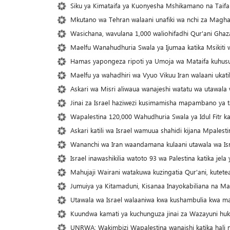
Siku ya Kimataifa ya Kuonyesha Mshikamano na Taifa 
Mkutano wa Tehran walaani unafiki wa nchi za Maghar
Wasichana, wavulana 1,000 waliohifadhi Qur'ani Gha
Maelfu Wanahudhuria Swala ya Ijumaa katika Msikiti 
Hamas yapongeza ripoti ya Umoja wa Mataifa kuhus
Maelfu ya wahadhiri wa Vyuo Vikuu Iran walaani ukatil
Askari wa Misri aliwaua wanajeshi watatu wa utawala 
Jinai za Israel haziwezi kusimamisha mapambano ya ta
Wapalestina 120,000 Wahudhuria Swala ya Idul Fitr ka
Askari katili wa Israel wamuua shahidi kijana Mpale
Wananchi wa Iran waandamana kulaani utawala wa Is
Israel inawashikilia watoto 93 wa Palestina katika jela
Mahujaji Wairani watakuwa kuzingatia Qur'ani, kute
Jumuiya ya Kitamaduni, Kisanaa Inayokabiliana na M
Utawala wa Israel walaaniwa kwa kushambulia kwa m
Kuundwa kamati ya kuchunguza jinai za Wazayuni hu
UNRWA: Wakimbizi Wapalestina wanaishi katika hali