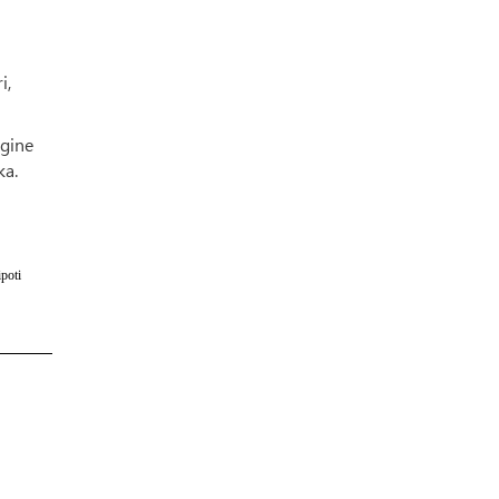
i,
ngine
ka.
poti