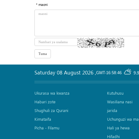
* maoni
Saturday 08 August 2026
,
9.
GMT-16:58:46
Ukurasa wa kwanza
Kutuhusu
Habari zote
Wasiliana nasi
Shughuli za Qurani
jarida
Kimataifa
Uchunguzi wa ma
Picha‎ - Filamu‎
Hali ya hewa
Hifadhi