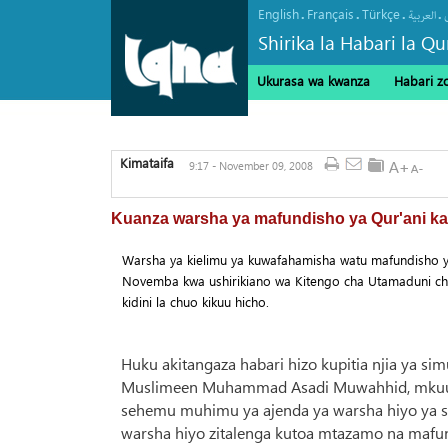
English
Français
Türkçe
.
.
.
.
العربیة
Shirika la Habari la Qu
Ukurasa wa kwanza
Habari z
Kimataifa
9:17 - November 09, 2008
Kuanza warsha ya mafundisho ya Qur'ani k
Warsha ya kielimu ya kuwafahamisha watu mafundisho ya
Novemba kwa ushirikiano wa Kitengo cha Utamaduni cha J
kidini la chuo kikuu hicho.
Huku akitangaza habari hizo kupitia njia ya sim
Muslimeen Muhammad Asadi Muwahhid, mkuu w
sehemu muhimu ya ajenda ya warsha hiyo ya s
warsha hiyo zitalenga kutoa mtazamo na mafun