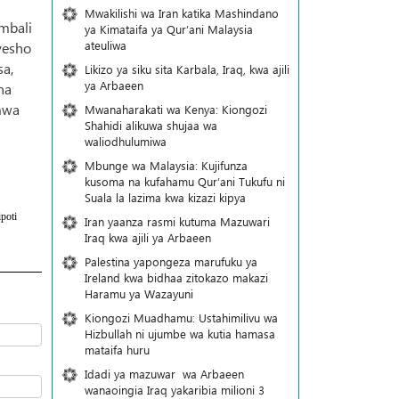
Mwakilishi wa Iran katika Mashindano
mbali
ya Kimataifa ya Qur’ani Malaysia
ateuliwa
yesho
sa,
Likizo ya siku sita Karbala, Iraq, kwa ajili
ya Arbaeen
na
mwa
Mwanaharakati wa Kenya: Kiongozi
Shahidi alikuwa shujaa wa
waliodhulumiwa
Mbunge wa Malaysia: Kujifunza
kusoma na kufahamu Qur’ani Tukufu ni
Suala la lazima kwa kizazi kipya
poti
Iran yaanza rasmi kutuma Mazuwari
Iraq kwa ajili ya Arbaeen
Palestina yapongeza marufuku ya
Ireland kwa bidhaa zitokazo makazi
Haramu ya Wazayuni
Kiongozi Muadhamu: Ustahimilivu wa
Hizbullah ni ujumbe wa kutia hamasa
mataifa huru
Idadi ya mazuwar wa Arbaeen
wanaoingia Iraq yakaribia milioni 3