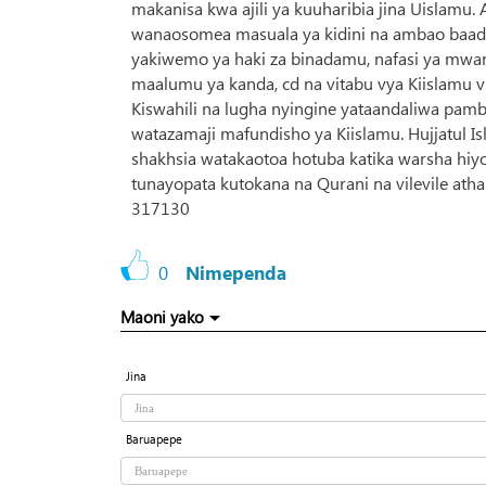
makanisa kwa ajili ya kuuharibia jina Uislam
wanaosomea masuala ya kidini na ambao baada
yakiwemo ya haki za binadamu, nafasi ya mw
maalumu ya kanda, cd na vitabu vya Kiislamu vi
Kiswahili na lugha nyingine yataandaliwa pamb
watazamaji mafundisho ya Kiislamu. Hujjatu
shakhsia watakaotoa hotuba katika warsha hiy
tunayopata kutokana na Qurani na vilevile atha
317130
0
Nimependa
Maoni yako
Jina
Baruapepe