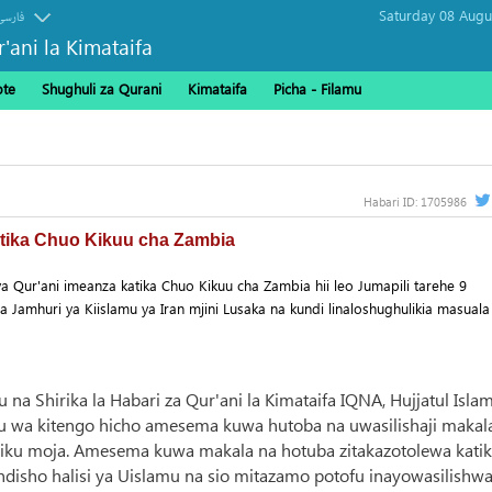
فارسی
r'ani la Kimataifa
ote
Shughuli za Qurani
Kimataifa
Picha‎ - Filamu‎
Habari ID:
1705986
atika Chuo Kikuu cha Zambia
 Qur'ani imeanza katika Chuo Kikuu cha Zambia hii leo Jumapili tarehe 9
amhuri ya Kiislamu ya Iran mjini Lusaka na kundi linaloshughulikia masuala
u na Shirika la Habari za Qur'ani la Kimataifa IQNA, Hujjatul Isla
a kitengo hicho amesema kuwa hutoba na uwasilishaji makala
iku moja. Amesema kuwa makala na hotuba zitakazotolewa kati
disho halisi ya Uislamu na sio mitazamo potofu inayowasilishw