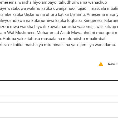
u. Amesema, warsha hiyo ambayo itahudhuriwa na wanachuo
ye watakuwa walimu katika uwanja huo, itajadili masuala mbali
anamke katika Uislamu na uhuru katika Uislamu. Amesema maon
livyoandikwa na kutarjumiwa katika lugha za Kiingereza, Kifaran
izoni mwa warsha hiyo ili kuwafahamisha wasomaji, wasikilizaji 
l Islam Wal Muslimeen Muhammad Asadi Muwahhid ni miongoni 
o. Hotuba yake itahusu masuala na mafundisho mbalimbali
ri zake katika maisha ya mtu binafsi na ya kijamii ya wanadamu.
Kosa Ri