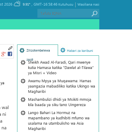
|
, Saturday 08 August 2026
GMT-16:58:46
9.91°
Kutuhusu
Wasiliana nasi
Zilizotembelewa
Habari za karibuni
zaidi
Sheikh Awad Al-Faradi, Qari mwenye
kutia Hamasa katika “Dawlat al-Tilawa”
ya Misri + Video
Awamu Mpya ya Muqawama: Hamas
 ya
yaangazia mabadiliko katika Ukingo wa
Magharibi
Mashambulizi dhidi ya Msikiti mmoja
kila baada ya siku tano Uingereza
m wal
Lango Bahari La Hormuz na
 ni
mapambano ya kudhibiti mfumo wa
ka
usalama na utambulisho wa Asia
a na
Magharibi