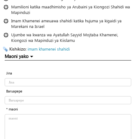
Mamilioni katika maadhimisho ya Arubaini ya Kiongozi Shahidi wa
Mapinduzi
Imam Khamenei ameuawa shahidi katika hujuma ya kigaidi ya
Marekani na Israel
Ujumbe wa kwanza wa Ayatullah Sayyid Mojtaba Khamenei,
Kiongozi wa Mapinduzi ya Kiislamu
Kishikizo:
imam khamenei
shahidi
Maoni yako
Jina
Baruapepe
* maoni