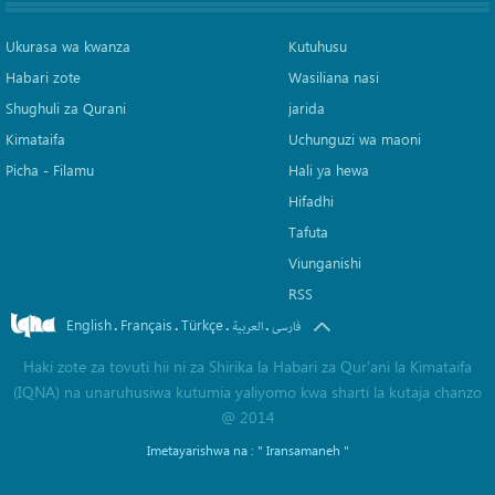
Ukurasa wa kwanza
Kutuhusu
Habari zote
Wasiliana nasi
Shughuli za Qurani
jarida
Kimataifa
Uchunguzi wa maoni
Picha‎ - Filamu‎
Hali ya hewa
Hifadhi
Tafuta
Viunganishi
RSS
English
Français
Türkçe
.
.
.
.
فارسی
العربیة
Haki zote za tovuti hii ni za Shirika la Habari za Qur'ani la Kimataifa
(IQNA) na unaruhusiwa kutumia yaliyomo kwa sharti la kutaja chanzo
@ 2014
Imetayarishwa na :
" Iransamaneh "