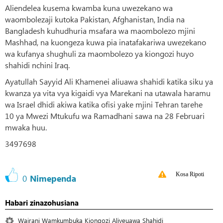
Aliendelea kusema kwamba kuna uwezekano wa
waombolezaji kutoka Pakistan, Afghanistan, India na
Bangladesh kuhudhuria msafara wa maombolezo mjini
Mashhad, na kuongeza kuwa pia inatafakariwa uwezekano
wa kufanya shughuli za maombolezo ya kiongozi huyo
shahidi nchini Iraq.
Ayatullah Sayyid Ali Khamenei aliuawa shahidi katika siku ya
kwanza ya vita vya kigaidi vya Marekani na utawala haramu
wa Israel dhidi akiwa katika ofisi yake mjini Tehran tarehe
10 ya Mwezi Mtukufu wa Ramadhani sawa na 28 Februari
mwaka huu.
3497698
Kosa Ripoti
0
Nimependa
Habari zinazohusiana
Wairani Wamkumbuka Kiongozi Aliyeuawa Shahidi