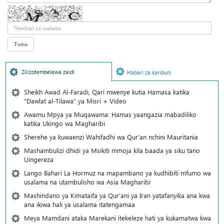
Zilizotembelewa zaidi
Habari za karibuni
Sheikh Awad Al-Faradi, Qari mwenye kutia Hamasa katika
“Dawlat al-Tilawa” ya Misri + Video
Awamu Mpya ya Muqawama: Hamas yaangazia mabadiliko
katika Ukingo wa Magharibi
Sherehe ya kuwaenzi Wahifadhi wa Qur'an nchini Mauritania
Mashambulizi dhidi ya Msikiti mmoja kila baada ya siku tano
Uingereza
Lango Bahari La Hormuz na mapambano ya kudhibiti mfumo wa
usalama na utambulisho wa Asia Magharibi
Mashindano ya Kimataifa ya Qur'ani ya Iran yatafanyika ana kwa
ana ikiwa hali ya usalama itatengamaa
Meya Mamdani ataka Marekani itekeleze hati ya kukamatwa kwa