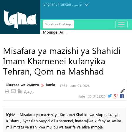
English
Français
.
.
فارسی
Nakala ya Desktopu
باز
و
Mbunge: Arbaeen ni kielelezo cha
بسته
کردن
ujumbe wa kudumu wa Ashura
منو
Misafara ya mazishi ya Shahidi
Imam Khamenei kufanyika
Tehran, Qom na Mashhad
Ukurasa wa kwanza
Jumla
17:58 - June 03, 2026
Habari ID:
3482320
IQNA – Misafara ya mazishi ya Kiongozi Shahidi wa Mapinduzi ya
Kiislamu, Ayatullah Sayyid Ali Khamenei, inatarajiwa kufanyika katika
miji mitatu ya Iran, kwa mujibu wa taarifa ya afisa mmoja.