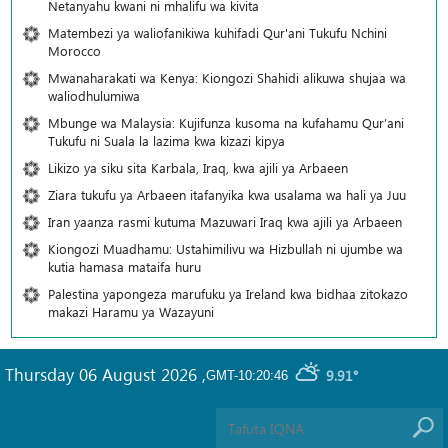
Netanyahu kwani ni mhalifu wa kivita
Matembezi ya waliofanikiwa kuhifadi Qur'ani Tukufu Nchini
Morocco
Mwanaharakati wa Kenya: Kiongozi Shahidi alikuwa shujaa wa
waliodhulumiwa
Mbunge wa Malaysia: Kujifunza kusoma na kufahamu Qur’ani
Tukufu ni Suala la lazima kwa kizazi kipya
Likizo ya siku sita Karbala, Iraq, kwa ajili ya Arbaeen
Ziara tukufu ya Arbaeen itafanyika kwa usalama wa hali ya Juu
Iran yaanza rasmi kutuma Mazuwari Iraq kwa ajili ya Arbaeen
Kiongozi Muadhamu: Ustahimilivu wa Hizbullah ni ujumbe wa
kutia hamasa mataifa huru
Palestina yapongeza marufuku ya Ireland kwa bidhaa zitokazo
makazi Haramu ya Wazayuni
Thursday 06 August 2026
,
9.91°
GMT-10:20:46