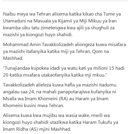
Naibu meya wa Tehran alisema katika kikao cha Tume ya
Utamaduni na Masuala ya Kijamii ya Miji Mikuu ya Iran
kwamba siku tatu zimetengwa kwa ajili ya shughuli za
mazishi ya kiongozi huyo shahidi.
Mohammad Amin Tavakkolizadeh aliongeza kuwa misafara
ya mazishi itafanyika katika miji ya Tehran, Qom na
Mashhad.
“Tunajiandaa kupokea idadi ya watu kati ya milioni 15 hadi
20 katika msafara utakaofanyika katika mji mkuu.”
Tavakkolizadeh alieleza kuwa hafla ya mazishi itadumu
angalau saa 24, na mahali panapotarajiwa kufanyika ni
Msalla wa Imam Khomeini (RA) au Haram ya Imam
Khomeini kusini mwa Tehran.
Alisema kuwa kwa mujibu wa wasia wake, mwili wa
kiongozi huyo shahidi utazikwa katika Haram Tukufu ya
Imam Ridha (AS) mjini Mashhad.