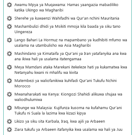
Awamu Mpya ya Muqawama: Hamas yaangazia mabadiliko
katika Ukingo wa Magharibi
Sherehe ya kuwaenzi Wahifadhi wa Qur'an nchini Mauritania
Mashambulizi dhidi ya Msikiti mmoja kila baada ya siku tano
Uingereza
Lango Bahari La Hormuz na mapambano ya kudhibiti mfumo wa
usalama na utambulisho wa Asia Magharibi
Mashindano ya Kimataifa ya Qur'ani ya Iran yatafanyika ana kwa
ana ikiwa hali ya usalama itatengamaa
Meya Mamdani ataka Marekani itekeleze hati ya kukamatwa kwa
Netanyahu kwani ni mhalifu wa kivita
Matembezi ya waliofanikiwa kuhifadi Qur'ani Tukufu Nchini
Morocco
Mwanaharakati wa Kenya: Kiongozi Shahidi alikuwa shujaa wa
waliodhulumiwa
Mbunge wa Malaysia: Kujifunza kusoma na kufahamu Qur’ani
Tukufu ni Suala la lazima kwa kizazi kipya
Likizo ya siku sita Karbala, Iraq, kwa ajili ya Arbaeen
Ziara tukufu ya Arbaeen itafanyika kwa usalama wa hali ya Juu