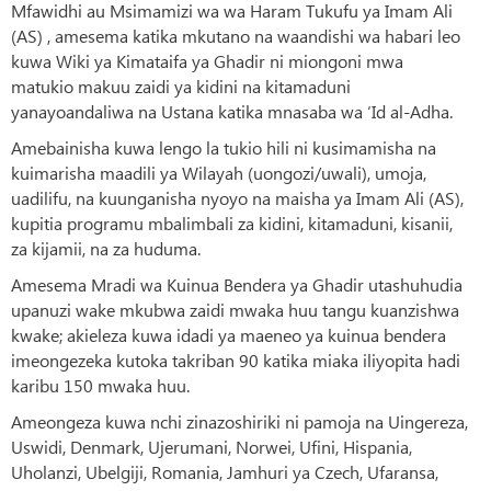
Mfawidhi au Msimamizi wa wa Haram Tukufu ya Imam Ali
(AS) , amesema katika mkutano na waandishi wa habari leo
kuwa Wiki ya Kimataifa ya Ghadir ni miongoni mwa
matukio makuu zaidi ya kidini na kitamaduni
yanayoandaliwa na Ustana katika mnasaba wa ‘Id al-Adha.
Amebainisha kuwa lengo la tukio hili ni kusimamisha na
kuimarisha maadili ya Wilayah (uongozi/uwali), umoja,
uadilifu, na kuunganisha nyoyo na maisha ya Imam Ali (AS),
kupitia programu mbalimbali za kidini, kitamaduni, kisanii,
za kijamii, na za huduma.
Amesema Mradi wa Kuinua Bendera ya Ghadir utashuhudia
upanuzi wake mkubwa zaidi mwaka huu tangu kuanzishwa
kwake; akieleza kuwa idadi ya maeneo ya kuinua bendera
imeongezeka kutoka takriban 90 katika miaka iliyopita hadi
karibu 150 mwaka huu.
Ameongeza kuwa nchi zinazoshiriki ni pamoja na Uingereza,
Uswidi, Denmark, Ujerumani, Norwei, Ufini, Hispania,
Uholanzi, Ubelgiji, Romania, Jamhuri ya Czech, Ufaransa,