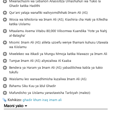
Mwanachuoni wa Lebanon Anasisitiza Umashuhuri wa Tukio la
Ghadir katika Hadithi
Qur'ani yataja wanafiki walivyomdhihaki Imam Ali (AS)
Wosia wa kihistoria wa Imam Ali (AS); Kiashiria cha Haki ya Kifedha
katika Uislamu
Mtaalamu Asema Vitabu 80,000 Vilisomwa Kuandika 'Yote ya Nahj
al-Balagha'
Msomi: Imam Ali (AS) alileta uzoefu wenye thamani kuhusu Utawala
wa Kiislamu
Mwelekeo wa itikadi ya Mungu Mmoja katika Mawazo ya Imam Ali
Tumjue Imam Ali (AS) aliyezaliwa Al Kaaba
Bendera ya Haram ya Imam Ali (AS) yabadilishwa kabla ya tukio
tukufu
Waislamu leo wanaadhimisha kuzaliwa Imam Ali (AS)
Ifahamu Siku Kuu ya Idul Ghadir
Mafundisho ya Uislamu yanastawisha Tarbiyah (malezi)
Kishikizo:
ghadir khum
iraq
imam ali
Maoni yako