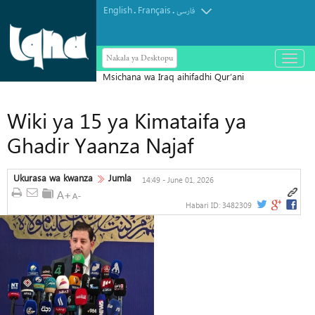
English
Français
.
.
فارسی
Nakala ya Desktopu
باز
و
بسته
کردن
منو
Wiki ya 15 ya Kimataifa ya
Ghadir Yaanza Najaf
Ukurasa wa kwanza
Jumla
14:49 - June 01, 2026
Habari ID:
3482309