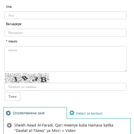
Jina
Baruapepe
* maoni
Zilizotembelewa zaidi
Habari za karibuni
Sheikh Awad Al-Faradi, Qari mwenye kutia Hamasa katika
“Dawlat al-Tilawa” ya Misri + Video