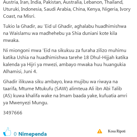
Austria, Iran, India, Pakistan, Australia, Lebanon, Thailand,
Uturuki, Indonesia, Saudi Arabia, China, Kenya, Nigeria, Ivory
Coast, na Misri.
Tukio la Ghadir, au ‘Eid ul Ghadir, aghalabu huadhimishwa
na Waislamu wa madhehebu ya Shia duniani kote kila
mwaka.
Ni miongoni mwa ‘Eid na sikukuu za furaha zilizo muhimu
katika Ushia na huadhimishwa tarehe 18 Dhul-Hijjah katika
kalenda ya Hijri ya mwezi, ambayo mwaka huu huangukia
Alhamisi, Juni 4.
Ghadir ilikuwa siku ambayo, kwa mujibu wa riwaya na
taarifa, Mtume Mtukufu (SAW) alimteua Ali ibn Abi Talib
(AS) kuwa khalifa wake na Imam baada yake, kufuatia amri
ya Mwenyezi Mungu.
3497666
Kosa Ripoti
0
Nimependa