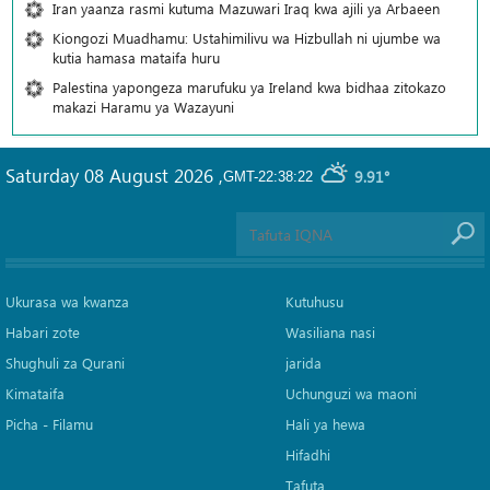
Iran yaanza rasmi kutuma Mazuwari Iraq kwa ajili ya Arbaeen
Kiongozi Muadhamu: Ustahimilivu wa Hizbullah ni ujumbe wa
kutia hamasa mataifa huru
Palestina yapongeza marufuku ya Ireland kwa bidhaa zitokazo
makazi Haramu ya Wazayuni
Saturday 08 August 2026
,
9.91°
GMT-22:38:22
Ukurasa wa kwanza
Kutuhusu
Habari zote
Wasiliana nasi
Shughuli za Qurani
jarida
Kimataifa
Uchunguzi wa maoni
Picha‎ - Filamu‎
Hali ya hewa
Hifadhi
Tafuta