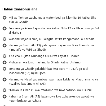
Habari zinazohusiana
Mji wa Tehran washuhudia matembezi ya kilomita 10 katika Siku
Kuu ya Ghadir
Bendera ya Alawi Itapandishwa katika Nchi 12 za Ulaya siku ya Eid
al-Gahdir
Wasomi wajadili Nahj al-Balagha katika kongamano la Karbala
Haram ya Imam Ali (AS) yatangaza utayari wa Maadhimisho ya
Kimataifa ya Wiki ya Ghadir
Kisa cha Kujitoa Muhanga Usiku wa Laylat al-Mabit
Muhtasari wa tukio muhimu la Ghadir katika Uislamu
Bendera ya Ghadir yakabidhiwa kwa Haram Tukufu ya Bibi
Masoumeh (SA) mjini Qom
Haramu ya Najaf yapambwa kwa maua kabla ya Maadhimisho ya
Kuzaliwa kwa Imam Ali (AS)
“Tamko la Ghadir” kwa mtazamo wa mwanazuoni wa Kisunni
Kaburi la Imam Ali (AS) lapambwa kwa zulia jekundu wakati wa
maombolezo ya Ashura