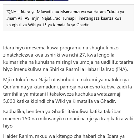
IQNA – Idara ya Mfawidhi au Msimamizi wa wa Haram Tukufu ya
Imam Ali (AS) mjini Najaf, Iraq, Jumapili imetangaza kuanza kwa
shughuli za Wiki ya 15 ya Kimataifa ya Ghadir.
Idara hiyo imesema kuwa programu na shughuli hizo
zinatekelezwa kwa ushiriki wa nchi 27, kwa lengo la
kuimarisha na kuhuisha misingi ya umoja na uadilifu; taarifa
hiyo imenukuliwa na Shirika Rasmi la Habari la Iraq (INA).
Mji mtukufu wa Najaf utashuhudia makumi ya matukio ya
Qur’ani na ya kitamaduni, pamoja na onesho kubwa zaidi la
tamthilia ya mitaani litakaloweza kuchukua watazamaji
5,000 katika kipindi cha Wiki ya Kimataifa ya Ghadir.
Kadhalika, bendera ya Ghadir itainuliwa katika takriban
maeneo 150 na mikusanyiko ndani na nje ya Iraq katika wiki
hiyo
Haider Rahim, mkuu wa kitengo cha habari cha Idara ya