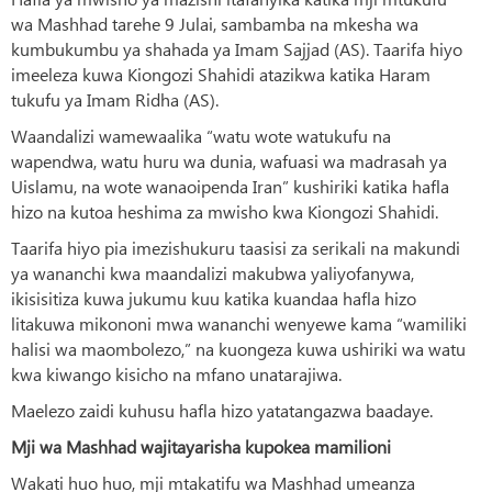
wa Mashhad tarehe 9 Julai, sambamba na mkesha wa
kumbukumbu ya shahada ya Imam Sajjad (AS). Taarifa hiyo
imeeleza kuwa Kiongozi Shahidi atazikwa katika Haram
tukufu ya Imam Ridha (AS).
Waandalizi wamewaalika “watu wote watukufu na
wapendwa, watu huru wa dunia, wafuasi wa madrasah ya
Uislamu, na wote wanaoipenda Iran” kushiriki katika hafla
hizo na kutoa heshima za mwisho kwa Kiongozi Shahidi.
Taarifa hiyo pia imezishukuru taasisi za serikali na makundi
ya wananchi kwa maandalizi makubwa yaliyofanywa,
ikisisitiza kuwa jukumu kuu katika kuandaa hafla hizo
litakuwa mikononi mwa wananchi wenyewe kama “wamiliki
halisi wa maombolezo,” na kuongeza kuwa ushiriki wa watu
kwa kiwango kisicho na mfano unatarajiwa.
Maelezo zaidi kuhusu hafla hizo yatatangazwa baadaye.
Mji wa Mashhad wajitayarisha kupokea mamilioni
Wakati huo huo, mji mtakatifu wa Mashhad umeanza