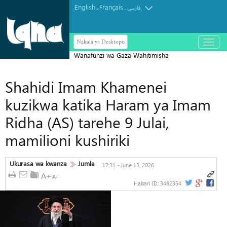
English
Français
.
.
فارسی
Nakala ya Desktopu
باز
و
Wanafunzi wa Gaza Wahitimisha
بسته
کردن
Kusoma Qur’ani Nzima Katika Kikao
منو
Shahidi Imam Khamenei
Kimoja
kuzikwa katika Haram ya Imam
Ridha (AS) tarehe 9 Julai,
mamilioni kushiriki
Ukurasa wa kwanza
Jumla
17:31 - June 13, 2026
Habari ID:
3482354