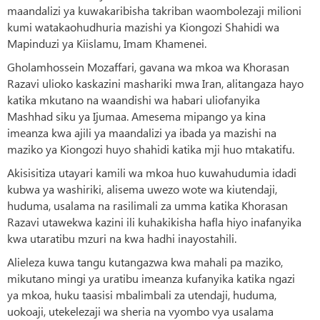
maandalizi ya kuwakaribisha takriban waombolezaji milioni
kumi watakaohudhuria mazishi ya Kiongozi Shahidi wa
Mapinduzi ya Kiislamu, Imam Khamenei.
Gholamhossein Mozaffari, gavana wa mkoa wa Khorasan
Razavi ulioko kaskazini mashariki mwa Iran, alitangaza hayo
katika mkutano na waandishi wa habari uliofanyika
Mashhad siku ya Ijumaa. Amesema mipango ya kina
imeanza kwa ajili ya maandalizi ya ibada ya mazishi na
maziko ya Kiongozi huyo shahidi katika mji huo mtakatifu.
Akisisitiza utayari kamili wa mkoa huo kuwahudumia idadi
kubwa ya washiriki, alisema uwezo wote wa kiutendaji,
huduma, usalama na rasilimali za umma katika Khorasan
Razavi utawekwa kazini ili kuhakikisha hafla hiyo inafanyika
kwa utaratibu mzuri na kwa hadhi inayostahili.
Alieleza kuwa tangu kutangazwa kwa mahali pa maziko,
mikutano mingi ya uratibu imeanza kufanyika katika ngazi
ya mkoa, huku taasisi mbalimbali za utendaji, huduma,
uokoaji, utekelezaji wa sheria na vyombo vya usalama