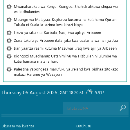
Mwanaharakati wa Kenya: Kiongozi Shahidi alikuwa shujaa wa
waliodhulumiwa
Mbunge wa Malaysia: Kujifunza kusoma na kufahamu Qur’ani
Tukufu ni Suala la lazima kwa kizazi kipya
Likizo ya siku sita Karbala, Iraq, kwa ajili ya Arbaeen
Ziara tukufu ya Arbaeen itafanyika kwa usalama wa hali ya Juu
Iran yaanza rasmi kutuma Mazuwari Iraq kwa ajili ya Arbaeen
Kiongozi Muadhamu: Ustahimilivu wa Hizbullah ni ujumbe wa
kutia hamasa mataifa huru
Palestina yapongeza marufuku ya Ireland kwa bidhaa zitokazo
makazi Haramu ya Wazayuni
Thursday 06 August 2026
,
9.91°
GMT-18:20:51
Ukurasa wa kwanza
Kutuhusu