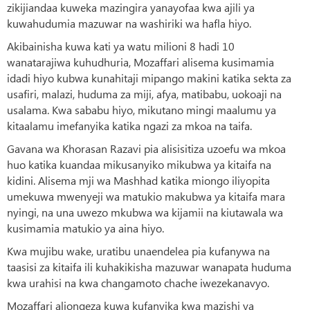
zikijiandaa kuweka mazingira yanayofaa kwa ajili ya
kuwahudumia mazuwar na washiriki wa hafla hiyo.
Akibainisha kuwa kati ya watu milioni 8 hadi 10
wanatarajiwa kuhudhuria, Mozaffari alisema kusimamia
idadi hiyo kubwa kunahitaji mipango makini katika sekta za
usafiri, malazi, huduma za miji, afya, matibabu, uokoaji na
usalama. Kwa sababu hiyo, mikutano mingi maalumu ya
kitaalamu imefanyika katika ngazi za mkoa na taifa.
Gavana wa Khorasan Razavi pia alisisitiza uzoefu wa mkoa
huo katika kuandaa mikusanyiko mikubwa ya kitaifa na
kidini. Alisema mji wa Mashhad katika miongo iliyopita
umekuwa mwenyeji wa matukio makubwa ya kitaifa mara
nyingi, na una uwezo mkubwa wa kijamii na kiutawala wa
kusimamia matukio ya aina hiyo.
Kwa mujibu wake, uratibu unaendelea pia kufanywa na
taasisi za kitaifa ili kuhakikisha mazuwar wanapata huduma
kwa urahisi na kwa changamoto chache iwezekanavyo.
Mozaffari aliongeza kuwa kufanyika kwa mazishi ya