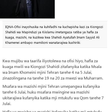
IQNA-Ofisi inayohusika na kuhifadhi na kuchapisha kazi za Kiongozi
Shahidi wa Mapinduzi ya Kiislamu imetangaza ratiba ya hafla za
kuaga, mazishi, na kuzikwa kwa Shahidi Ayatullah Imam Sayyid Ali
Khamenei ambapo mamilioni wanatarajiwa kushiriki.
Kwa mujibu wa taarifa iliyotolewa na ofisi hiyo, hafla za
kuaga mwili wa Kiongozi Shahidi zitafanyika katika Msala
wa Imam Khomeini mjini Tehran tarehe 4 na 5 Julai,
zinazolingana na tarehe 19 na 20 za mwezi wa Muharram.
Msafara wa mazishi mjini Tehran umepangwa kufanyika
tarehe 6 Julai, huku msafara mwingine wa mazishi
ukitarajiwa kufanyika katika mji mtukufu wa Qom tarehe 7
Julai.
Hafla ya mwisho ya mazishi itafanyika katika mji mtukufu