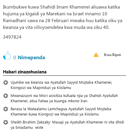
Ikumbukwe kuwa Shahidi Imam Khamenei aliuawa katika
hujuma ya kigaidi ya Marekani na Israel mnamo 10
Ramadhani sawa na 28 Februari mwaka huu katika siku ya
kwanza ya vita vilivyoendelea kwa muda wa siku 40.
3497824
Kosa Ripoti
0
Nimependa
Habari zinazohusiana
Ujumbe wa kwanza wa Ayatullah Sayyid Mojtaba Khamenei,
Kiongozi wa Mapinduzi ya Kiislamu
Mwanazuoni wa Misri asisitiza kufuata njia ya Shahidi Ayatullah
Khamenei, atoa Fatwa ya kuunga mkono Iran
Baraza la Wataalamu Lamchagua Ayatullah Sayyid Mojtaba
Khamenei kuwa Kiongozi wa Mapinduzi ya Kiislamu
Sheikh Ibrahim Zakzaky: Mauaji ya Ayatullah Khamenei ni vita dhidi
ya binadamu wote