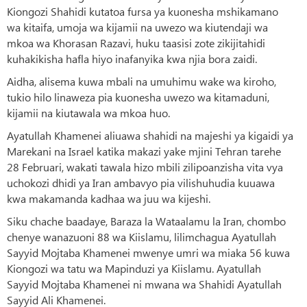
Kiongozi Shahidi kutatoa fursa ya kuonesha mshikamano
wa kitaifa, umoja wa kijamii na uwezo wa kiutendaji wa
mkoa wa Khorasan Razavi, huku taasisi zote zikijitahidi
kuhakikisha hafla hiyo inafanyika kwa njia bora zaidi.
Aidha, alisema kuwa mbali na umuhimu wake wa kiroho,
tukio hilo linaweza pia kuonesha uwezo wa kitamaduni,
kijamii na kiutawala wa mkoa huo.
Ayatullah Khamenei aliuawa shahidi na majeshi ya kigaidi ya
Marekani na Israel katika makazi yake mjini Tehran tarehe
28 Februari, wakati tawala hizo mbili zilipoanzisha vita vya
uchokozi dhidi ya Iran ambavyo pia vilishuhudia kuuawa
kwa makamanda kadhaa wa juu wa kijeshi.
Siku chache baadaye, Baraza la Wataalamu la Iran, chombo
chenye wanazuoni 88 wa Kiislamu, lilimchagua Ayatullah
Sayyid Mojtaba Khamenei mwenye umri wa miaka 56 kuwa
Kiongozi wa tatu wa Mapinduzi ya Kiislamu. Ayatullah
Sayyid Mojtaba Khamenei ni mwana wa Shahidi Ayatullah
Sayyid Ali Khamenei.