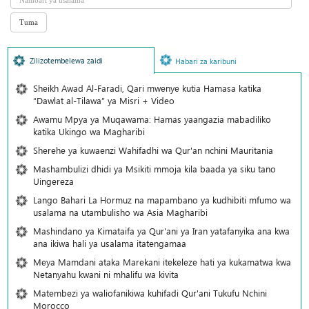
Zilizotembelewa zaidi
Habari za karibuni
Sheikh Awad Al-Faradi, Qari mwenye kutia Hamasa katika
“Dawlat al-Tilawa” ya Misri + Video
Awamu Mpya ya Muqawama: Hamas yaangazia mabadiliko
katika Ukingo wa Magharibi
Sherehe ya kuwaenzi Wahifadhi wa Qur'an nchini Mauritania
Mashambulizi dhidi ya Msikiti mmoja kila baada ya siku tano
Uingereza
Lango Bahari La Hormuz na mapambano ya kudhibiti mfumo wa
usalama na utambulisho wa Asia Magharibi
Mashindano ya Kimataifa ya Qur'ani ya Iran yatafanyika ana kwa
ana ikiwa hali ya usalama itatengamaa
Meya Mamdani ataka Marekani itekeleze hati ya kukamatwa kwa
Netanyahu kwani ni mhalifu wa kivita
Matembezi ya waliofanikiwa kuhifadi Qur'ani Tukufu Nchini
Morocco