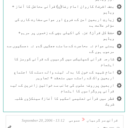
بجف اشرف؛ کاروان امام رضا(ع) قرآنی محافل کا آغاز +
ویڈیو
زیارتِ اربعین امن کے فروغ اور عوامی سفارت کاری کی
مؤثر علامت ہے
حفظ کل قرآن؛ غزہ کی اکیلی بچی کے زخموں پر مرہم+
ویڈیو
یمنی عوام نہ محاصرے کے سامنے جھکیں گے، نہ دھمکیوں سے
مرعوب ہوں گے
شارجہ قرآنی کمپلیکس میں گرمیوں کے قرآنی کورسز کا
اہتمام
امامِ شہید کے خون کا بدلہ لینے والے دستے کا اجتماع
اربعین واک کے راستے میں منعقد + تصاویر
اربعین پرروضۂ علوی کی جانب سے خواتین زائرین کے لیے
قرآنی پروگراموں کا اہتمام
قطر میں قرآنی تعلیمی اسکیم کا آغاز؛ سینکڑوں طلبہ
شریک
قرآني سر گرمياں
عمومی
13:12 - September 20, 2006