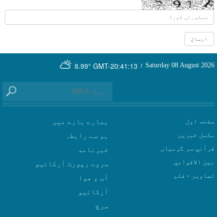
GMT-20:41:13
Saturday 08 August 2026
؛
8.99°
صفحه اول
ہمارے بارے میں
مکمل خبریں
ہم سے رابطہ
قرآني سر گرمياں
بين الاقوامي
سروے رپورٹ آرکائیو
تصاوير - فلم
آب و هوا
سرچ