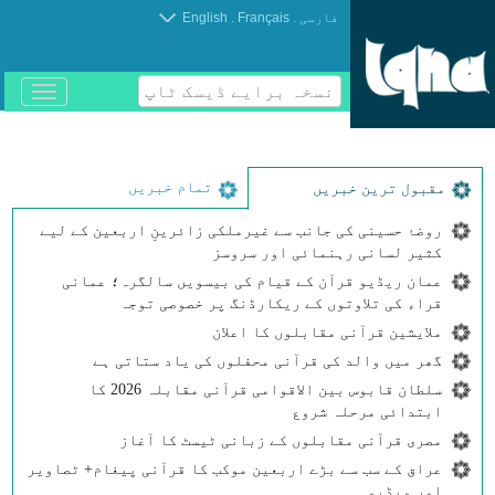
.
.
فارسی
Français
English
نسخہ برایے ڈیسک ٹاپ
باز
و
بسته
کردن
منو
تمام خبریں
مقبول ترین خبریں
روضۂ حسینی کی جانب سے غیرملکی زائرینِ اربعین کے لیے
کثیر لسانی رہنمائی اور سروسز
عمان ریڈیو قرآن کے قیام کی بیسویں سالگرہ؛ عمانی
قراء کی تلاوتوں کے ریکارڈنگ پر خصوصی توجہ
ملایشین قرآنی مقابلوں کا اعلان
گھر میں والد کی قرآنی محفلوں کی یاد ستاتی ہے
سلطان قابوس بین الاقوامی قرآنی مقابلہ 2026 کا
ابتدائی مرحلہ شروع
مصری قرآنی مقابلوں کے زبانی ٹیسٹ کا آغاز
عراق کے سب سے بڑے اربعین موکب کا قرآنی پیغام+ ٹصاویر
اور ویڈیو