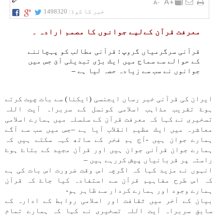
خبر کا کوڈ:
1498320
معرفت قرآن كےلیے جوانوں كا مصمم ارادہ ۔
قرآنی سرگرمياں گروپ : قرآنی مطالب كو پہچاننے
كے حوالے سے سماج میں ايك بڑی تبديلی آئ جس میں
جوانوں نے سب سے زيادہ حصہ ليا ہے –
ايران كی قرآنی خبر رساں ايجنسی (ايكنا) سے بات چيت كرتے
ہوۓ تقريب مذاہب اسلامی كونسل كے سربراہ آيت اللہ
تسخيری نے كہا كہ معرفت قرآن كے سلسلہ میں ہمارے اسلامی
معاشرہ میں ايك عظيم انقلاب آيا ہے –جس میں سب سے آگے
ہمارے جوان ہیں -آج ہم فخر كے ساتھ كہہ سكتے ہیں كہ
ہمارے جوان قرآنی جوان ہیں اور قرآن مجيد كے بتاۓ ہوۓ
راستہ پر قربانياں پيش كررہے ہیں –
انہوں نے مزيد كہا كہ اگرچہ اس وقت ضرورت اس بات كی ہے
كہ اس طرح مفاہيم قرآن سے استفادہ كيا جاۓ كہ قرآن
ہمارے وجود اور ہمارے كردار سے ظاہر ہو-
بيان كے آخر میں ثقافت اور اسلامی روابط كے ادارہ كے
سابق سربراہ آيت اللہ تسخيری نے كہا كہ ہمارے تمام