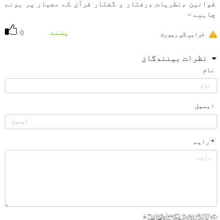
قوانين ،نظريات ،رفتار و گفتار قرآن كے معيار پر ہونے
چاہیے –
پسند
0
خرابی کی رپورٹ
نظرات بینندگان
نام
ایمیل
* رایے