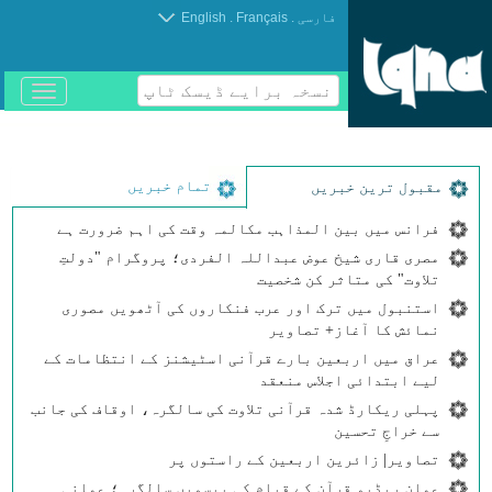
.
.
فارسی
Français
English
نسخہ برایے ڈیسک ٹاپ
باز
و
بسته
کردن
منو
تمام خبریں
مقبول ترین خبریں
فرانس میں بین المذاہب مکالمہ وقت کی اہم ضرورت ہے
مصری قاری شیخ عوض عبداللہ الفردی؛ پروگرام "دولتِ
تلاوت" کی متاثر کن شخصیت
استنبول میں ترک اور عرب فنکاروں کی آٹھویں مصوری
نمائش کا آغاز+ تصاویر
عراق میں اربعین بارے قرآنی اسٹیشنز کے انتظامات کے
لیے ابتدائی اجلاس منعقد
پہلی ریکارڈ شدہ قرآنی تلاوت کی سالگرہ، اوقاف کی جانب
سے خراجِ تحسین
تصاویر| زائرین اربعین کے راستوں پر
عمان ریڈیو قرآن کے قیام کی بیسویں سالگرہ؛ عمانی