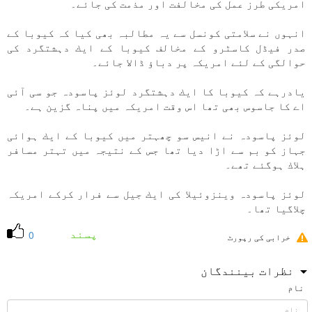
امريكی طرز عمل كی مخالفت اور مذمت كی جائے۔
انہوں نے سلامتی كونسل سے یہ مطالبہ بھی كيا كہ كيوبا كے
صدر فیڈل كاسٹرو كے مخالف كيوبا كے ايك دہشتگرد كی
حوالگی كے لئے امريكہ پر دباؤ ڈالا جائے۔
يادرہے كہ كيوبا كا ايك دہشتگرد لوئز پاسودہ جو سی آئی
اے كا جاسوس بھی تھا اس وقت امريكہ میں پناہ گزين ہے۔
لوئز پاسودہ نے انيس سو چھہتر میں كيوبا كے ايك ہوائی
جہاز كو بم سے اڑا ديا تھا جس كے نتيجہ میں تہتر مسافر
ہلاك ہوگئے تھے۔
لوئز پاسودہ وينزوئيلا كی ايك جيل سے فرار كركے امريكہ
چلاگيا تھا۔
پسند
0
خرابی کی رپورٹ
نظرات بینندگان
نام