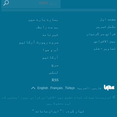
صفحه اول
ہمارے بارے میں
مکمل خبریں
ہم سے رابطہ
قرآني سر گرمياں
بين الاقوامي
سروے رپورٹ آرکائیو
تصاوير - فلم
آب و هوا
سرچ
لنکس
RSS
.
.
.
.
فارسی
العربیة
Türkçe
Français
English
©
اس ویب سائیٹ کے تمام حقوق بین الاقوامی قرآنی نیوز ایجنسی کے
لیے محفوظ ہیں
تیار کردہ
: " ایران سامانه "