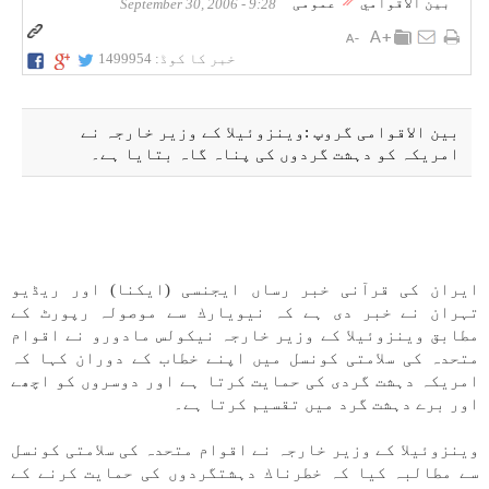
بين الاقوامي
عمومی
9:28 - September 30, 2006
خبر کا کوڈ:
1499954
بين الاقوامی گروپ :وينزوئيلا كے وزير خارجہ نے
امريكہ كو دہشت گردوں كی پناہ گاہ بتايا ہے۔
ايران كی قرآنی خبر رساں ايجنسی (ايكنا) اور ریڈيو
تہران نے خبر دی ہے كہ نيويارك سے موصولہ رپورٹ كے
مطابق وينزوئيلا كے وزير خارجہ نيكولس مادورو نے اقوام
متحدہ كی سلامتی كونسل میں اپنے خطاب كے دوران كہا كہ
امريكہ دہشت گردی كی حمايت كرتا ہے اور دوسروں كو اچھے
اور برے دہشت گرد میں تقسيم كرتا ہے۔
وينزوئيلا كے وزير خارجہ نے اقوام متحدہ كی سلامتی كونسل
سے مطالبہ كيا كہ خطرناك دہشتگردوں كی حمايت كرنے كے