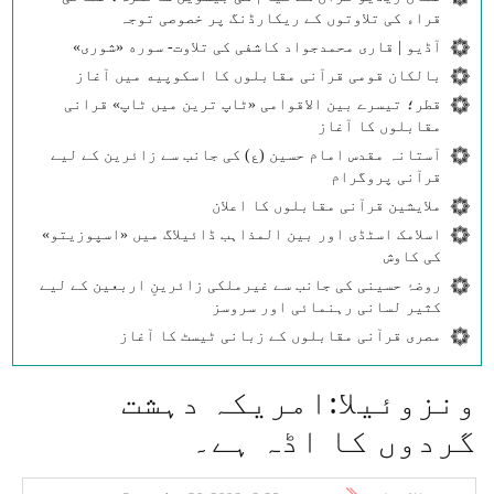
قراء کی تلاوتوں کے ریکارڈنگ پر خصوصی توجہ
آڈیو | قاری محمدجواد کاشفی کی تلاوت- سوره‌‌ «شوری»
بالکان قومی قرآنی مقابلوں کا اسکوپیه میں آغاز
قطر؛ تیسرے بین الاقوامی «ٹاپ ترین میں ٹاپ» قرانی
مقابلوں کا آغاز
آستانہ مقدس امام حسین (ع) کی جانب سے زائرین کے لیے
قرآنی پروگرام
ملایشین قرآنی مقابلوں کا اعلان
اسلامک اسٹڈی اور بین المذاہب ڈائیلاگ میں «اسپوزیتو»
کی کاوش
روضۂ حسینی کی جانب سے غیرملکی زائرینِ اربعین کے لیے
کثیر لسانی رہنمائی اور سروسز
مصری قرآنی مقابلوں کے زبانی ٹیسٹ کا آغاز
ونزوئيلا:امريكہ دہشت
گردوں كا اڈہ ہے۔