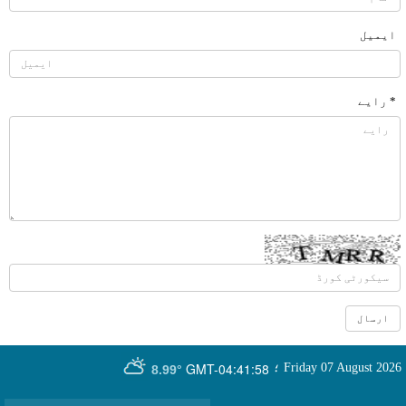
ایمیل
* رایے
GMT-04:41:58
Friday 07 August 2026
؛
8.99°