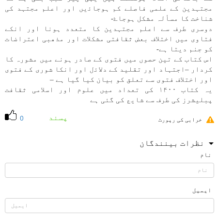
مجتہدين كے علمی فاصلے كم ہوجاﺋیں اور اعلم مجتہد كی
شناخت كا مسألہ مشكل ہوجاۓ-
دوسری طرف سے اعلم مجتہدين كا متعدد ہونا اور انكے
فتاوی میں اختلاف بعض ثقافتی مشكلات اور مذھبی اعتراضات
كو جنم ديتا ہے-
اس كتاب كے تين حصوں میں فتوی كے صادر ہونے میں مشورہ كا
كردار –اجتہاد اور تقليد كے دلاﺋل اور انكا شوری كے فتوی
اور اختلاف فتوی سے تعلق كو بيان كيا گيا ہے –
یہ كتاب ۱۴۰۰ كی تعداد میں علوم اور اسلامی ثقافت
پبليشرز كی طرف سے شايع كی گئی ہے
پسند
0
خرابی کی رپورٹ
نظرات بینندگان
نام
ایمیل