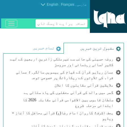
.
.
فارسی
Français
English
نسخہ برایے ڈیسک ٹاپ
باز
و
بسته
کردن
منو
تمام خبریں
مقبول ترین خبریں
روضۂ حسینی کی جانب سے غیرملکی زائرینِ اربعین کے لیے
کثیر لسانی رہنمائی اور سروسز
عمان ریڈیو قرآن کے قیام کی بیسویں سالگرہ؛ عمانی
قراء کی تلاوتوں کے ریکارڈنگ پر خصوصی توجہ
ملایشین قرآنی مقابلوں کا اعلان
گھر میں والد کی قرآنی محفلوں کی یاد ستاتی ہے
سلطان قابوس بین الاقوامی قرآنی مقابلہ 2026 کا
ابتدائی مرحلہ شروع
بجف اشرف؛ کاروان امام رضا(ع) قرآنی محافل کا آغاز +
ویڈیو
مصری قرآنی مقابلوں کے زبانی ٹیسٹ کا آغاز