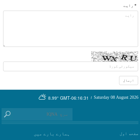
* رایے
GMT-06:16:31
Saturday 08 August 2026
؛
8.99°
صفحه اول
ہمارے بارے میں