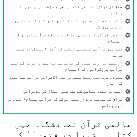
حفظ کل قرآن؛ غزہ کی اکیلی بچی کے زخموں پر مرہم+
ویڈیو
یمنی عوام نہ محاصرے کے سامنے جھکیں گے، نہ دھمکیوں سے
مرعوب ہوں گے
شارجہ قرآنی کمپلیکس میں گرمیوں کے قرآنی کورسز کا
اہتمام
قطر میں قرآنی تعلیمی اسکیم کا آغاز؛ سینکڑوں طلبہ
شریک
اربعین پرروضۂ علوی کی جانب سے خواتین زائرین کے لیے
قرآنی پروگراموں کا اہتمام
سعودی عرب میں چھیالیسویں بین الاقوامی قرآنی مقابلوں
کا آغاز
آستانہ مقدس عباسی کے ثقافتی اسٹال کی پذیرائی
عراق کے سب سے بڑے اربعین موکب کا قرآنی پیغام+ ٹصاویر
اور ویڈیو
عالمی قرآن نماﺋشگاہ میں
كتاب٫٫ شورا در فتوی٬٬ كی