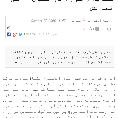
نماﺋش-
بين الاقوامي
عمومی
11:56 - October 17, 2006
خبر کا کوڈ:
1503251
فكر و نظر گروپ: فقہ كے تحقيقی ادارہ علوم و ثقافت
اسلامی كی طرف سے تازہ ترين كتاب ٫٫شورا در فتوی٬٬
حجۃ الاسلام المسلمين حميد شہرياری كی تاليف ہے –
ايران كی قرآنی خبر رساں ايجنسی (ايكنا) كی رپورٹ كے
مطابق اس كتاب كے مقدمہ میں آيا ہے كہ گذشتہ دور میں
ذرايع ابلاغ اس طرح نہیں تھے جيسا كہ عصر حاضر میں ہیں
لہذا لوگ صرف ايك ہی مجتہد كی راۓ سے آشنا ہوتے تھے اور
اس طرح مجتہدين بھی ايك دوسرے كی راۓ سے دقيق اور سريع
باخبر نہیں ہوسكتے تھے ليكن آج كے ترقی يافتہ دور میں
جب ارتباطات اپنے عروج پر ہیں سب لوگ مجتہدين كی آراء
سے بآسانی آگاہ ہوسكتے ہیں یہی چيز سبب بنی ہے كہ