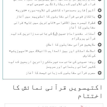
قراء کی تلاوتوں کے ریکارڈنگ پر خصوصی توجہ
آڈیو | قاری محمدجواد کاشفی کی تلاوت- سوره‌‌ «شوری»
بالکان قومی قرآنی مقابلوں کا اسکوپیه میں آغاز
قطر؛ تیسرے بین الاقوامی «ٹاپ ترین میں ٹاپ» قرانی
مقابلوں کا آغاز
آستانہ مقدس امام حسین (ع) کی جانب سے زائرین کے لیے
قرآنی پروگرام
ملایشین قرآنی مقابلوں کا اعلان
اسلامک اسٹڈی اور بین المذاہب ڈائیلاگ میں «اسپوزیتو»
کی کاوش
روضۂ حسینی کی جانب سے غیرملکی زائرینِ اربعین کے لیے
کثیر لسانی رہنمائی اور سروسز
مصری قرآنی مقابلوں کے زبانی ٹیسٹ کا آغاز
اکتیسویں قرآنی نمائش کا
اختتام