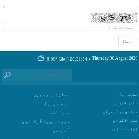
GMT-20:31:34
Thursday 06 August 2026
؛
8.99°
صفحه اول
ہمارے بارے میں
مکمل خبریں
ہم سے رابطہ
قرآني سر گرمياں
بين الاقوامي
سروے رپورٹ آرکائیو
تصاوير - فلم
آب و هوا