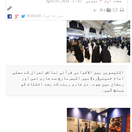
صفحہ اول
عمومی
17:42 - April 03, 2024
خبر کا کوڈ:
3516150
اکتیسویں بین الاقوامی قرآنی نمائش تھران کے مصلی
امام خمینی(ره) میں اکیس مارچ سے جاری تھی اور
رمضان میں چودہ دن جاری رہنے کے بعد اختتام کو
پہنچ گیی۔