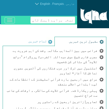
.
.
فارسی
Français
English
نسخہ برایے ڈیسک ٹاپ
باز
و
بسته
کردن
منو
تمام خبریں
مقبول ترین خبریں
فرانس میں بین المذاہب مکالمہ وقت کی اہم ضرورت ہے
مصری قاری شیخ عوض عبداللہ الفردی؛ پروگرام "دولتِ
تلاوت" کی متاثر کن شخصیت
استنبول میں ترک اور عرب فنکاروں کی آٹھویں مصوری
نمائش کا آغاز+ تصاویر
عراق میں اربعین بارے قرآنی اسٹیشنز کے انتظامات کے
لیے ابتدائی اجلاس منعقد
پہلی ریکارڈ شدہ قرآنی تلاوت کی سالگرہ، اوقاف کی جانب
سے خراجِ تحسین
تصاویر| زائرین اربعین کے راستوں پر
عمان ریڈیو قرآن کے قیام کی بیسویں سالگرہ؛ عمانی