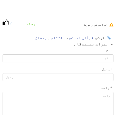
پسند
0
خرابی کی رپورٹ
ٹیگس:
قرآنی نمائش
،
اختتام
،
رمضان
نظرات بینندگان
نام
ایمیل
* رایے