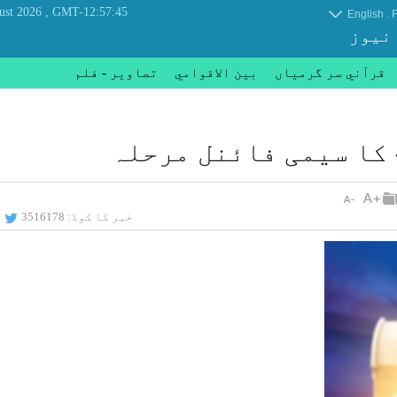
, Friday 07 August 2026
GMT-12:57:45
.
English
F
 نیوز
قرآني سر گرمياں
بين الاقوامي
تصاوير - فلم
کا سیمی فائنل مرحلہ
خبر کا کوڈ:
3516178