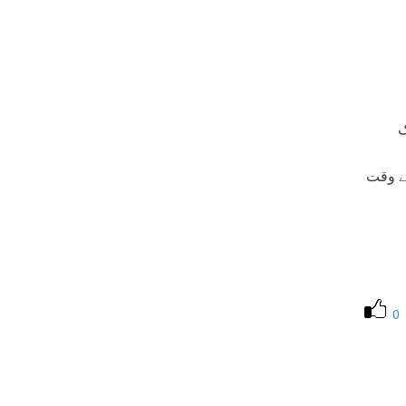
ک
ن کے وقت کے مطابق 23:30 بجے (مکہ کے وقت
0