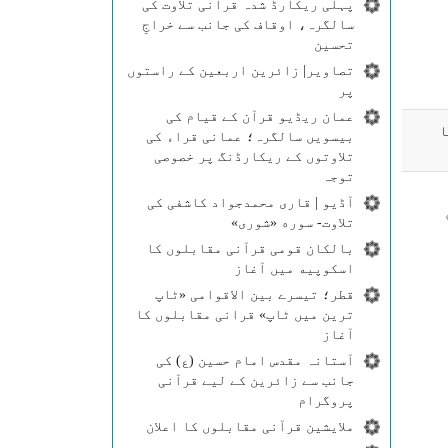
پہلی ریکارڈ شدہ قرآنی تلاوت کی
سالگرہ، اوقاف کی جانب سے خراجِ
تحسین
تصاویر| زائرین اربعین کے راستوں
پر
عمان ریڈیو قرآن کے قیام کی
ا
بیسویں سالگرہ؛ عمانی قراء کی
تلاوتوں کے ریکارڈنگ پر خصوصی
توجہ
آڈیو | قاری محمدجواد کاشفی کی
ن
تلاوت- سوره‌‌ «شوری»
بالکان قومی قرآنی مقابلوں کا
اسکوپیه میں آغاز
قطر؛ تیسرے بین الاقوامی «ٹاپ
ترین میں ٹاپ» قرانی مقابلوں کا
آغاز
آستانہ مقدس امام حسین (ع) کی
جانب سے زائرین کے لیے قرآنی
پروگرام
ملایشین قرآنی مقابلوں کا اعلان