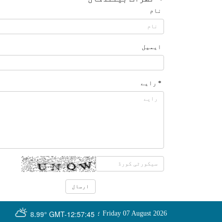
نام
ایمیل
* رایے
GMT-12:57:45
Friday 07 August 2026
؛
8.99°