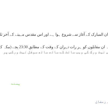
مضان المبارک کے آغاز سے شروع ہوا ہے اور اس مقدس مہینے کے آخر ت
جو لوگ ان مقابلوں کو دیکھنے کے خواہشمند ہیں وہ ان مقابلوں کو ہر رات تہرا
ورک اور اس نیٹ ورک کی ویب سائٹ کے ساتھ ساتھ سوشل نیٹ ورکس پر
پسند
رمضان