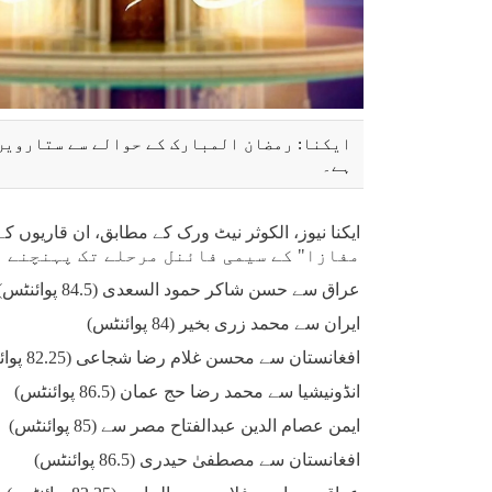
ایکنا: رمضان المبارک کے حوالے سے ستارویں
ہے۔
مفازا" کے سیمی فائنل مرحلے تک پہنچنے م
عراق سے حسن شاکر حمود السعدی (84.5 پوائنٹس)
ایران سے محمد زری بخیر (84 پوائنٹس)
افغانستان سے محسن غلام رضا شجاعی (82.25 پوائنٹس)
انڈونیشیا سے محمد رضا حج عمان (86.5 پوائنٹس)
ایمن عصام الدین عبدالفتاح مصر سے (85 پوائنٹس)
افغانستان سے مصطفیٰ حیدری (86.5 پوائنٹس)