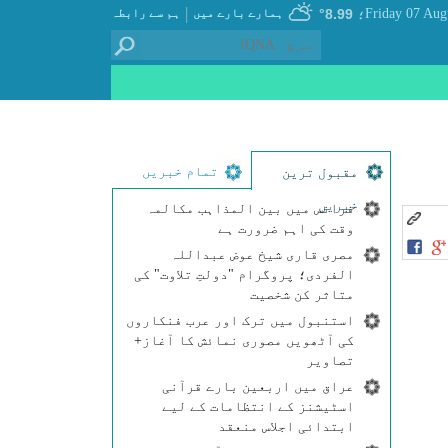
|
8.99°
ہمارے بارے میں
ہم سے رابطہ
؛
تمام خبریں
مقبول ترین
خبریں
فرانس میں بین المذاہب مکالمہ
وقت کی اہم ضرورت ہے
مصری قاری شیخ عوض عبداللہ
الفردی؛ پروگرام "دولتِ تلاوت" کی
متاثر کن شخصیت
استنبول میں ترک اور عرب فنکاروں
کی آٹھویں مصوری نمائش کا آغاز+
تصاویر
عراق میں اربعین بارے قرآنی
اسٹیشنز کے انتظامات کے لیے
ابتدائی اجلاس منعقد