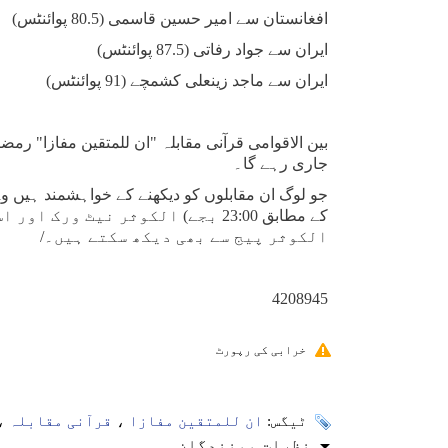
افغانستان سے امیر حسین قاسمی (80.5 پوائنٹس)
ایران سے جواد رفاتی (87.5 پوائنٹس)
ایران سے ماجد زینعلی کشمچے (91 پوائنٹس)
بین الاقوامی قرآنی مقابلہ "ان للمتقین مفازا" ر
جاری رہے گا۔
کے مطابق 23:00 بجے) الکوثر نیٹ 
الکوثر پیج سے بھی دیکھ سکتے ہیں۔/
4208945
خرابی کی رپورٹ
ٹیگس:
ان للمتقین مفازا
،
قرآنی مقابلہ
،
نظرات بینندگان