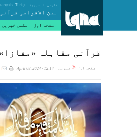
.
.
.
فارسی
العربیة
Türkçe
rançais
بین الاقوامی قرآنی
ایجنسی
صفحه اول
مکمل خبریں
قرآنی مقابلہ «مفازا» 
صفحہ اول
عمومی
12:14 - April 08, 2024