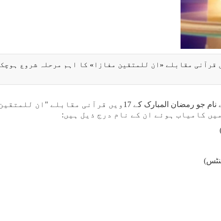
 قرآنی مقابلے «ان للمتقین مفازا» کا اہم مرحلہ شروع ہوچک
ایکنا نیوز، الکوثر نیٹ ورک کے مطابق، ان قاریوں کے نام جو رمضان المبارک کے 17ویں قرآنی مقابلے "ان للمتقی
یں کامیاب ہوئے ان کے نام درج ذیل ہیں: