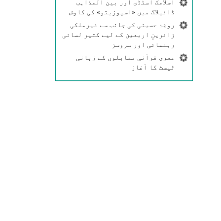
اسلامک اسٹڈی اور بین المذاہب
ڈائیلاگ میں «اسپوزیتو» کی کاوش
روضۂ حسینی کی جانب سے غیرملکی
زائرینِ اربعین کے لیے کثیر لسانی
رہنمائی اور سروسز
مصری قرآنی مقابلوں کے زبانی
ٹیسٹ کا آغاز