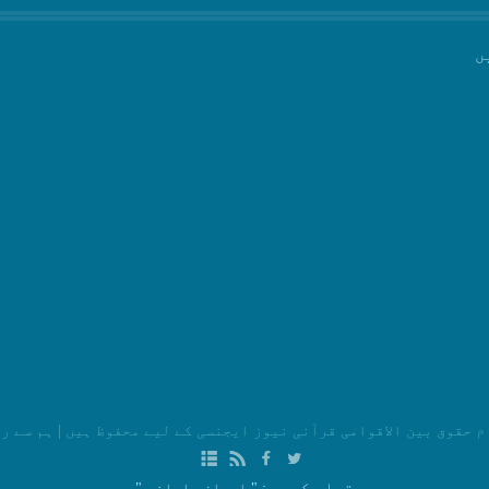
ں
م حقوق بین الاقوامی قرآنی نیوز ایجنسی کے لیے محفوظ ہیں
|
ہم سے ر
تیار کردہ
: " ایران سامانه "