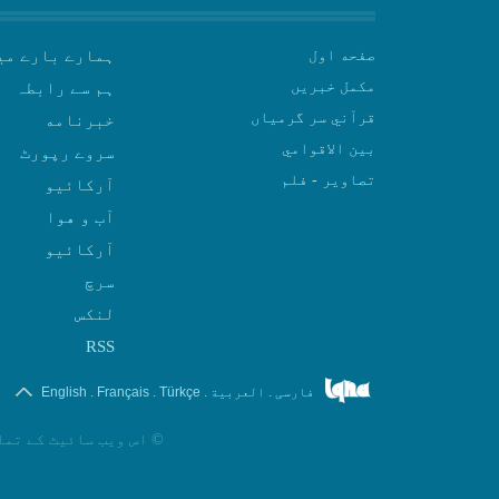
صفحه اول
ہمارے بارے می
مکمل خبریں
ہم سے رابطہ
قرآني سر گرمياں
بين الاقوامي
سروے رپورٹ
تصاوير - فلم
آرکائیو
آب و هوا
سرچ
لنکس
RSS
.
.
.
.
فارسی
العربیة
Türkçe
Français
English
©
اس ویب سائیٹ کے تما