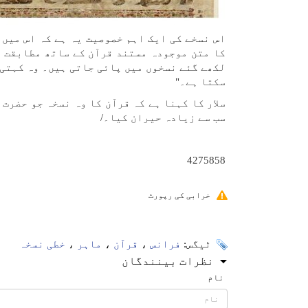
اس نسخے کی ایک اہم خصوصیت یہ ہے کہ اس میں 
کا متن موجودہ مستند قرآن کے ساتھ مطابقت ر
لکھے گئے نسخوں میں پائی جاتی ہیں۔ وہ کہتی 
سکتا ہے۔"
سلار کا کہنا ہے کہ قرآن کا وہ نسخہ جو حضرت
سب سے زیادہ حیران کیا۔/
4275858
خرابی کی رپورٹ
ٹیگس:
فرانس
،
قرآن
،
ماہر
،
خطی نسخہ
نظرات بینندگان
نام