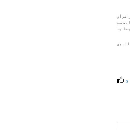
 قرآن
تھ سے
ھا جا
انہیں
0