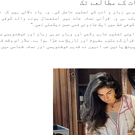
ت کے مطالعے تک
ربی زبان و ادب کی تعلیم حاصل کی۔ وہ یاد دلاتی ہیں کہ حت
لے ہی وہ قرآنی نسخہ جات میں استعمال ہونے والے کوفی 
کوفی خط میں ایک جادوئی فنی حسن دیکھتی تھی۔"
ے پیرس کی یونیورسٹی Langues'O میں اپنی تعلیم جاری رکھی اور وہاں عربی زبان اور خوشنویس
قرآن کے متن، مفہوم اور تاریخ سے جڑا ہوا ہے۔ سلار اس وقت قر
پہنچ پائیں جب انہوں نے قدیم خوشنویسی اور نسخہ شناسی میں 