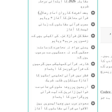
مقابلہ 2026 کا ابتدائی مرحلہ
شروع
بجف اشرف؛ کاروان امام رضا(ع)
قرآنی محافل کا آغاز + ویڈیو
مصری قرآنی مقابلوں کے زبانی
ٹیسٹ کا آغاز
و
حفظ کل قرآن؛ غزہ کی اکیلی بچی کے
زخموں پر مرہم+ ویڈیو
یمنی عوام نہ محاصرے کے سامنے
جھکیں گے، نہ دھمکیوں سے مرعوب
ہر ہیں۔
ہوں گے
ادب کا
شارجہ قرآنی کمپلیکس میں گرمیوں
عیسوی کے
کے قرآنی کورسز کا اہتمام
ورسٹی میں ریسرچ
قطر میں قرآنی تعلیمی اسکیم کا
آغاز؛ سینکڑوں طلبہ شریک
اربعین پرروضۂ علوی کی جانب سے
خواتین زائرین کے لیے قرآنی
 Paleocoran منصوبے پر کام کیا اور Codex Amrensis
پروگراموں کا اہتمام
ہے جو
سعودی عرب میں چھیالیسویں بین
الاقوامی قرآنی مقابلوں کا آغاز