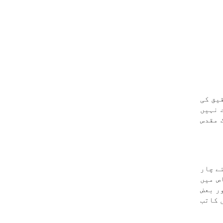
یق کی
 نہیں
 مقدس
ے چار
عاص میں
ر بعض
 کاتب