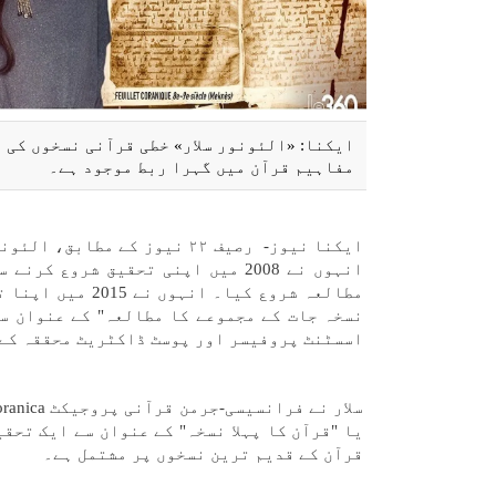
ایکنا: «الئونور سلار» خطی قرآنی نسخوں کی م
مفاہیم قرآن میں گہرا ربط موجود ہے۔
ایکنا نیوز- رصیف ۲۲ نیوز کے
انہوں نے 2008 میں اپنی تحقیق شر
مطالعہ شروع کیا
اسسٹنٹ پروفیسر اور پوسٹ ڈاکٹریٹ محققہ کے 
یا "قرآن کا پہلا نسخہ" کے عنوان سے ایک تحق
قرآن کے قدیم ترین نسخوں پر مشتمل ہے۔