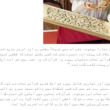
 ہمارا موجودہ علم اب بھی نسبتاً سطحی ہے اور اس پر مزید تحق
سلام کے پہلے اور دوسرے صدی کے کسی مکمل نسخے کا قطعی ثبوت
 قرآنی نسخے دستیاب ہیں، وہ قرآن کے وہ حصے ہیں جو اسے ایک
ں پہلے لکھے گئے تھے۔"
متون اور تصاویر شامل ہیں، جو ایک قدیم قرآنی نسخے سے لیے گئ
فحات پر مشتمل) پر مبنی ہے، جو مصر کے شہر فسطاط میں واقع مسجد عمرو بن ال
 اس نسخے اور موجودہ قرآن کے نسخوں میں آیتوں کی نمبرنگ او
مطابق یہ نسخہ، جو کہ افقی انداز میں لکھا گیا ہے اور جس میں
 صدی کی پہلی نصف میں ایک ماہر کاتب نے تحریر کیا تھا۔