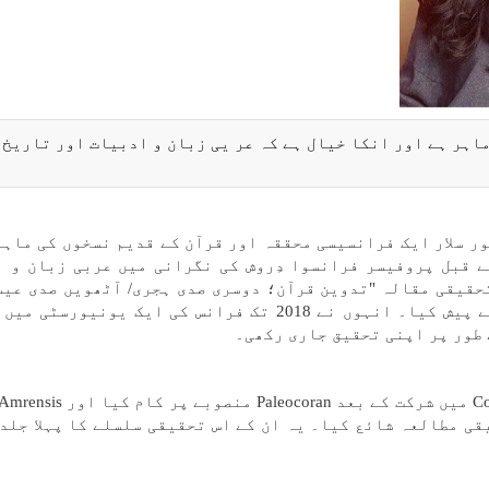
اہر ہے اور انکا خیال ہے کہ عر یی زبان و ادبیات اور تاریخ 
 مطابق، الئونور سلار ایک فرانسیسی محققہ اور قرآن کے قدیم نسخوں کی ما
وع کرنے سے قبل پروفیسر فرانسوا دِروش کی نگرانی میں عربی زبان و 
۔ انہوں نے 2015 میں اپنا تحقیقی مقالہ "تدوین قرآن؛ دوسری صدی ہجری/ آٹھویں صدی 
نسخہ جات کے مجموعے کا مطالعہ" کے عنوان سے پیش کیا۔ انہوں نے 2018 تک فرانس کی ایک یونی
طور پر اپنی تحقیق جاری رکھی۔
سلار نے فرانسیسی-جرمن قرآنی پروجیکٹ Coranica میں شرکت کے بعد
یقی مطالعہ شائع کیا۔ یہ ان کے اس تحقیقی سلسلے کا پہلا جلد 