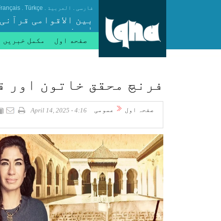
.
.
.
فارسی
العربیة
Türkçe
rançais
بین الاقوامی قرآنی
ایجنسی
صفحه اول
مکمل خبریں
فرنچ محقق خاتون اور ق
صفحہ اول
عمومی
4:16 - April 14, 2025