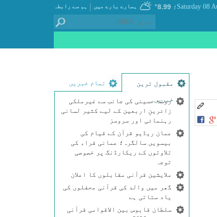
|
8.99°
ہمارے بارے میں
ہم سے رابطہ
؛
تمام خبریں
مقبول ترین
خبریں
روضۂ حسینی کی جانب سے غیرملکی
زائرینِ اربعین کے لیے کثیر لسانی
رہنمائی اور سروسز
عمان ریڈیو قرآن کے قیام کی
بیسویں سالگرہ؛ عمانی قراء کی
تلاوتوں کے ریکارڈنگ پر خصوصی
توجہ
ملایشین قرآنی مقابلوں کا اعلان
گھر میں والد کی قرآنی محفلوں کی
یاد ستاتی ہے
سلطان قابوس بین الاقوامی قرآنی