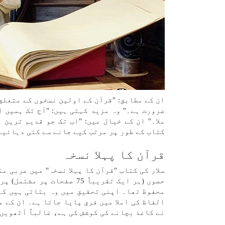
ان کے مطابق: "قرآن کے اولین نسخوں کے متعلق
ضرورت ہے۔" وہ مزید کہتی ہیں: "آج تک ہمیں ا
ملا۔" ان کے خیال میں: "اب تک جو قدیم ترین
کتاب کے طور پر مرتب کیے جانے سے کئی دہائیا
قرآن کا پہلا نسخہ
سلار کی کتاب "قرآن کا پہلا نسخہ" میں عربی 
حصوں (ہر ایک تقریباً 75 ص
محفوظ تھا۔ اپنی تحقیق میں وہ بتاتی ہیں کہ
الفاظ کی املا میں فرق پایا جاتا ہے۔ ان کے 
نے کاغذ بچانے کی کوشش کی ہے، غالباً آٹھویں