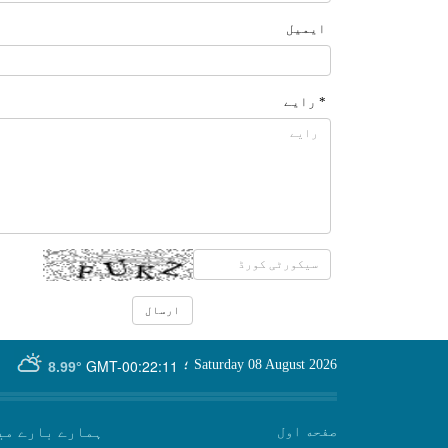
ایمیل
* رایے
GMT-00:22:11
Saturday 08 August 2026
؛
8.99°
صفحه اول
ہمارے بارے می