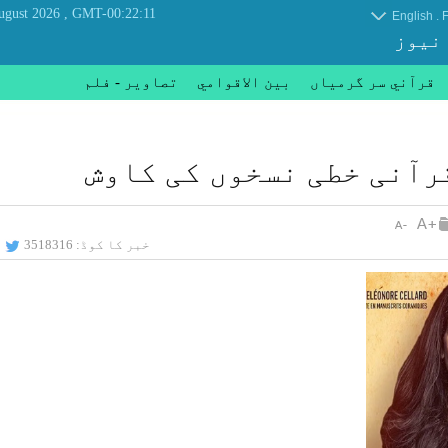
, Saturday 08 August 2026
GMT-00:22:11
.
English
F
 نیوز
قرآني سر گرمياں
بين الاقوامي
تصاوير - فلم
رآنی خطی نسخوں کی کاوش
خبر کا کوڈ:
3518316