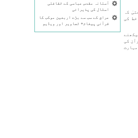
آستانہ مقدس عباسی کے ثقافتی
اسٹال کی پذیرائی
یٰ کہ
عراق کے سب سے بڑے اربعین موکب کا
خط کی
قرآنی پیغام+ ٹصاویر اور ویڈیو
ی سیکھنے
آن کی
مہارت