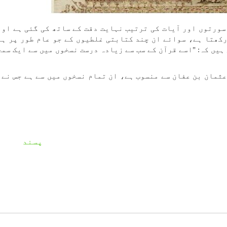
سورتوں اور آیات کی ترتیب نہایت دقت کے ساتھ کی گئی ہے اور
کھتا ہے، سوائے ان چند کتابتی غلطیوں کے جو عام طور پر ہا
ہیں کہ: "اسے قرآن کے سب سے زیادہ درست نسخوں میں سے ایک سمج
 عثمان بن عفان سے منسوب ہے، ان تمام نسخوں میں سے ہے جس نے 
پسند