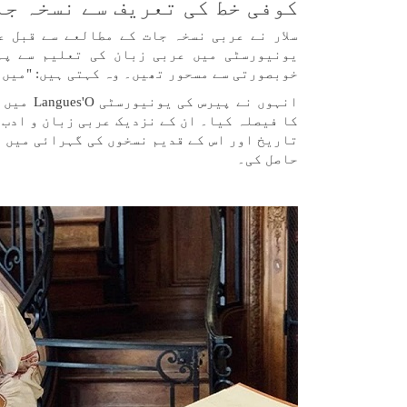
کوفی خط کی تعریف سے نسخہ جا
سلار نے عربی نسخہ جات کے مطالعے سے قبل ع
یونیورسٹی میں عربی زبان کی تعلیم سے پہ
خوبصورتی سے مسحور تھیں۔ وہ کہتی ہیں: "میں 
انہوں ن
کا فیصلہ کیا۔ ان کے نزدیک عربی زبان و ادب 
تاریخ اور اس کے قدیم نسخوں کی گہرائی میں 
حاصل کی۔