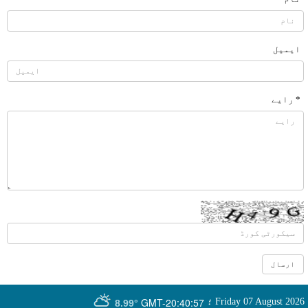
ایمیل
* رایے
GMT-20:40:57
Friday 07 August 2026
؛
8.99°