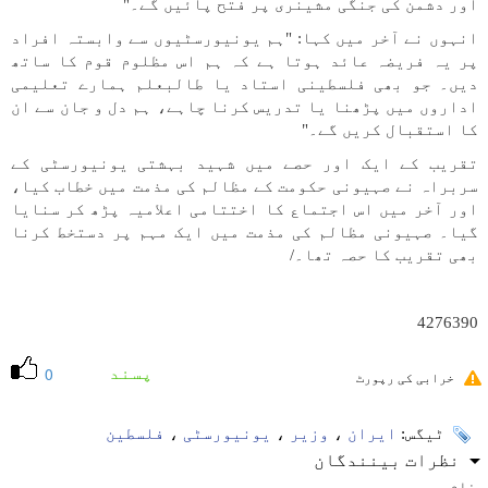
اور دشمن کی جنگی مشینری پر فتح پائیں گے۔"
انہوں نے آخر میں کہا: "ہم یونیورسٹیوں سے وابستہ افراد
پر یہ فریضہ عائد ہوتا ہے کہ ہم اس مظلوم قوم کا ساتھ
دیں۔ جو بھی فلسطینی استاد یا طالبعلم ہمارے تعلیمی
اداروں میں پڑھنا یا تدریس کرنا چاہے، ہم دل و جان سے ان
کا استقبال کریں گے۔"
تقریب کے ایک اور حصے میں شہید بہشتی یونیورسٹی کے
سربراہ نے صہیونی حکومت کے مظالم کی مذمت میں خطاب کیا،
اور آخر میں اس اجتماع کا اختتامی اعلامیہ پڑھ کر سنایا
گیا۔ صہیونی مظالم کی مذمت میں ایک مہم پر دستخط کرنا
بھی تقریب کا حصہ تھا۔/
4276390
پسند
0
خرابی کی رپورٹ
ٹیگس:
ایران
،
وزیر
،
یونیورسٹی
،
فلسطین
نظرات بینندگان
نام