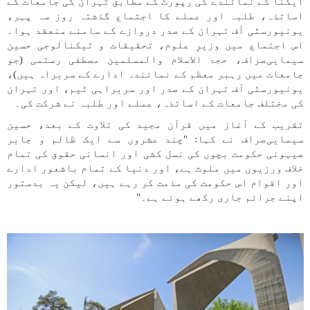
ایکنا کے نمائندے کی رپورٹ کے مطابق تہران کی جامعات کے
اساتذہ، طلبہ اور عملے کا اجتماع گذشتہ روز سہ پہر،
یونیورسٹی آف تہران کے صدر دروازے کے سامنے منعقد ہوا۔
اس اجتماع میں وزیرِ علوم، تحقیقات و ٹیکنالوجی حسین
سیمایی‌صراف، حجۃ الاسلام والمسلمین مصطفی رستمی (جو
جامعات میں رہبر معظم کے نمائندہ ادارے کے سربراہ ہیں)،
یونیورسٹی آف تہران کے صدر اور سربراہی ٹیم، اور تہران
کی مختلف جامعات کے اساتذہ، عملے اور طلبہ نے شرکت کی۔
تقریب کے آغاز میں قرآن مجید کی تلاوت کے بعد، حسین
سیمایی‌صراف نے کہا: "چند عشروں سے ایک ظالم و جابر
صیہونی حکومت بچوں کی نسل کشی اور انسانی حقوق کی تمام
خلاف ورزیوں میں ملوث ہے، اور دنیا کے تمام باشعور ادارے
اور اقوام اس حکومت کی مذمت کر رہے ہیں، لیکن یہ بدستور
اپنے جرائم جاری رکھے ہوئے ہے۔"