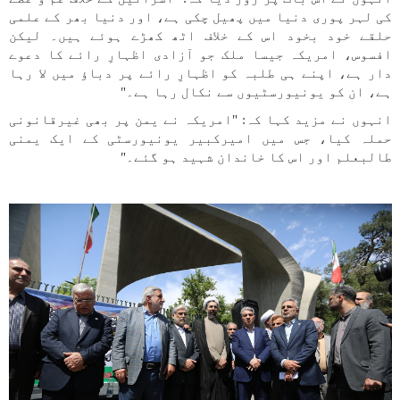
کی لہر پوری دنیا میں پھیل چکی ہے، اور دنیا بھر کے علمی
حلقے خود بخود اس کے خلاف اٹھ کھڑے ہوئے ہیں۔ لیکن
افسوس، امریکہ جیسا ملک جو آزادی اظہارِ رائے کا دعوے
دار ہے، اپنے ہی طلبہ کو اظہارِ رائے پر دباؤ میں لا رہا
ہے، ان کو یونیورسٹیوں سے نکال رہا ہے۔"
انہوں نے مزید کہا کہ: "امریکہ نے یمن پر بھی غیرقانونی
حملہ کیا، جس میں امیرکبیر یونیورسٹی کے ایک یمنی
طالبعلم اور اس کا خاندان شہید ہو گئے۔"