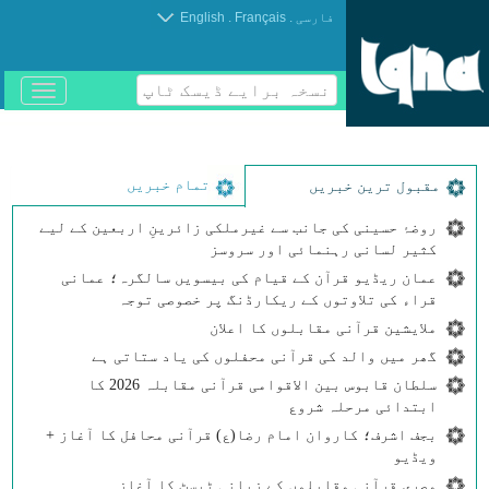
.
.
فارسی
Français
English
نسخہ برایے ڈیسک ٹاپ
باز
و
بسته
کردن
منو
تمام خبریں
مقبول ترین خبریں
روضۂ حسینی کی جانب سے غیرملکی زائرینِ اربعین کے لیے
کثیر لسانی رہنمائی اور سروسز
عمان ریڈیو قرآن کے قیام کی بیسویں سالگرہ؛ عمانی
قراء کی تلاوتوں کے ریکارڈنگ پر خصوصی توجہ
ملایشین قرآنی مقابلوں کا اعلان
گھر میں والد کی قرآنی محفلوں کی یاد ستاتی ہے
سلطان قابوس بین الاقوامی قرآنی مقابلہ 2026 کا
ابتدائی مرحلہ شروع
بجف اشرف؛ کاروان امام رضا(ع) قرآنی محافل کا آغاز +
ویڈیو
مصری قرآنی مقابلوں کے زبانی ٹیسٹ کا آغاز