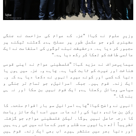
وزیرِ علوم نے کہا: "غزہ کے عوام کی مزاحمت نے جنگی
مشینری کو، جو مکمل طور پر مسلح ہے، گھٹنے ٹیکنے پر
مجبور کر دیا ہے۔ درحقیقت نہتے لوگوں کی استقامت نے ایک
عالمی طاقت کو تھکا کر رکھ دیا ہے۔"
سیمایی‌صراف نے مزید کہا: "فلسطینی عوام نے اپنی قومی
شناخت اور غیرت کو ثابت کیا ہے۔ چاہے وہ غزہ میں ہوں یا
دنیا کے کسی اور کونے میں، انہوں نے دکھا دیا ہے کہ وہ
ایک زندہ قوم ہیں۔ جبکہ اسرائیل، جو تمام تر جنگی و
سیاسی وسائل رکھتا ہے، ایک قوم نہیں بن سکا اور نہ ہی
بنے گا۔"
انہوں نے واضح کیا: "چاہے اسرائیل سو بار اقوام متحدہ کا
رکن بن جائے، دنیا کی رائے عامہ میں اسے ایک جائز ریاست
کا درجہ حاصل نہیں ہوگا۔ لیکن فلسطینی عوام، جو گزشتہ
تقریباً آٹھ دہائیوں سے ظلم و جبر کے سائے میں جی رہے ہیں
اور دنیا بھر میں منتشر ہیں، اب بھی ایک زندہ قوم ہیں