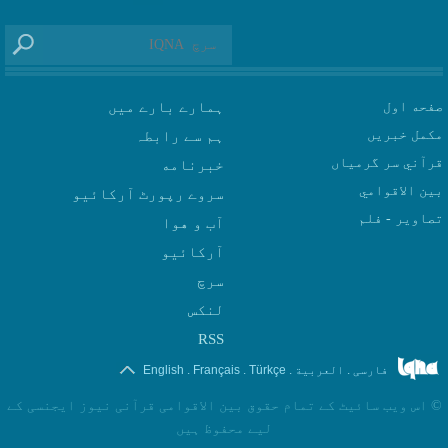
صفحه اول
ہمارے بارے میں
مکمل خبریں
ہم سے رابطہ
قرآني سر گرمياں
بين الاقوامي
سروے رپورٹ آرکائیو
تصاوير - فلم
آب و هوا
سرچ
لنکس
RSS
.
.
.
.
فارسی
العربیة
Türkçe
Français
English
©
اس ویب سائیٹ کے تمام حقوق بین الاقوامی قرآنی نیوز ایجنسی کے
لیے محفوظ ہیں