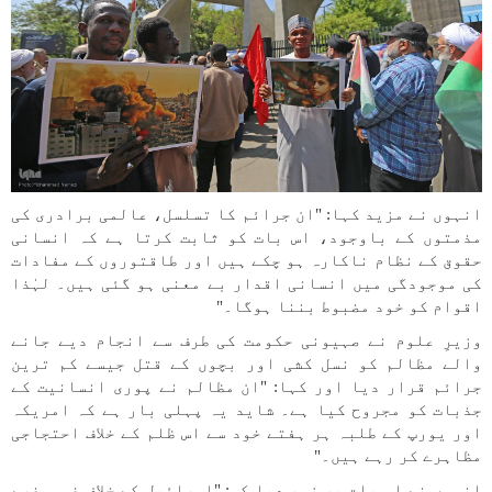
انہوں نے مزید کہا: "ان جرائم کا تسلسل، عالمی برادری کی
مذمتوں کے باوجود، اس بات کو ثابت کرتا ہے کہ انسانی
حقوق کے نظام ناکارہ ہو چکے ہیں اور طاقتوروں کے مفادات
کی موجودگی میں انسانی اقدار بے معنی ہو گئی ہیں۔ لہٰذا
اقوام کو خود مضبوط بننا ہوگا۔"
وزیرِ علوم نے صہیونی حکومت کی طرف سے انجام دیے جانے
والے مظالم کو نسل کشی اور بچوں کے قتل جیسے کم ترین
جرائم قرار دیا اور کہا: "ان مظالم نے پوری انسانیت کے
جذبات کو مجروح کیا ہے۔ شاید یہ پہلی بار ہے کہ امریکہ
اور یورپ کے طلبہ ہر ہفتے خود سے اس ظلم کے خلاف احتجاجی
مظاہرے کر رہے ہیں۔"
انہوں نے اس بات پر زور دیا کہ: "اسرائیل کے خلاف غم و غصے