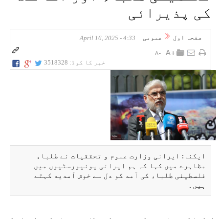
کی پذیرائی
صفحہ اول
عمومی
4:33 - April 16, 2025
خبر کا کوڈ:
3518328
ایکنا: ایرانی وزارت علوم و تحققیات نے طلباء
مظاہرے میں کہا کہ ہم ایرانی یونیورسٹیوں میں
فلسطینی طلباء کی آمد کو دل سے خوش آمدید کہتے
ہیں۔