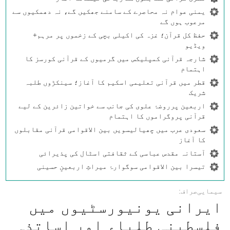
یمنی عوام نہ محاصرے کے سامنے جھکیں گے، نہ دھمکیوں سے
مرعوب ہوں گے
حفظ کل قرآن؛ غزہ کی اکیلی بچی کے زخموں پر مرہم+
ویڈیو
شارجہ قرآنی کمپلیکس میں گرمیوں کے قرآنی کورسز کا
اہتمام
قطر میں قرآنی تعلیمی اسکیم کا آغاز؛ سینکڑوں طلبہ
شریک
اربعین پرروضۂ علوی کی جانب سے خواتین زائرین کے لیے
قرآنی پروگراموں کا اہتمام
سعودی عرب میں چھیالیسویں بین الاقوامی قرآنی مقابلوں
کا آغاز
آستانہ مقدس عباسی کے ثقافتی اسٹال کی پذیرائی
تیسرا بین الاقوامی سوگوارۂ میراثِ اربعینِ حسینی
سیمایی‌صراف:
ایرانی یونیورسٹیوں میں
فلسطینی طلباء اور اساتذہ