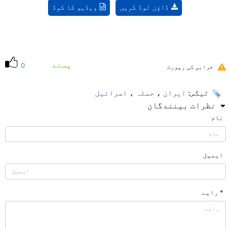
ڈاؤن لوڈ کریں
ویڈیو کا کوڈ
پسند
0
خرابی کی رپورٹ
ٹیگس:
ایران
،
حملہ
،
اسرائیل
نظرات بینندگان
نام
ایمیل
* رایے