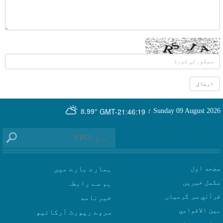
GMT-21:46:19
Sunday 09 August 2026
؛
8.99°
صفحه اول
ہمارے بارے میں
مکمل خبریں
ہم سے رابطہ
قرآني سر گرمياں
بين الاقوامي
سروے رپورٹ آرکائیو