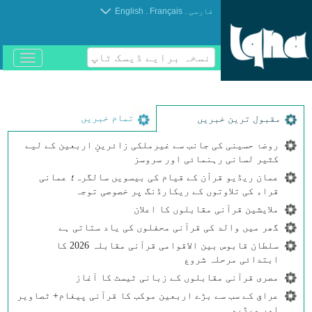
.
.
فارسی
Français
English
نسخہ برایے ڈیسک ٹاپ
باز
و
بسته
کردن
منو
تمام خبریں
مقبول ترین خبریں
روضۂ حسینی کی جانب سے غیرملکی زائرینِ اربعین کے لیے
کثیر لسانی رہنمائی اور سروسز
عمان ریڈیو قرآن کے قیام کی بیسویں سالگرہ؛ عمانی
قراء کی تلاوتوں کے ریکارڈنگ پر خصوصی توجہ
ملایشین قرآنی مقابلوں کا اعلان
گھر میں والد کی قرآنی محفلوں کی یاد ستاتی ہے
سلطان قابوس بین الاقوامی قرآنی مقابلہ 2026 کا
ابتدائی مرحلہ شروع
مصری قرآنی مقابلوں کے زبانی ٹیسٹ کا آغاز
عراق کے سب سے بڑے اربعین موکب کا قرآنی پیغام+ ٹصاویر
اور ویڈیو