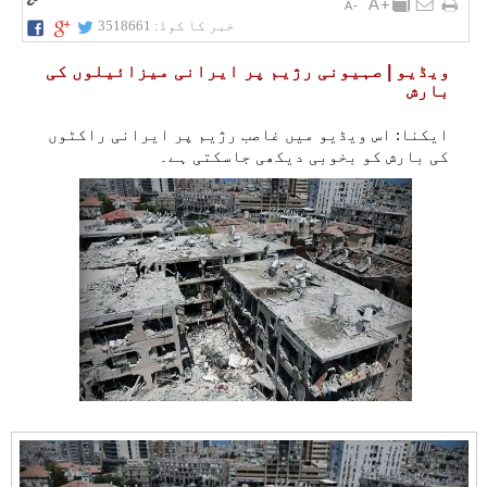
خبر کا کوڈ:
3518661
ویڈیو | صہیونی رژیم پر ایرانی میزائیلوں کی
بارش
ایکنا: اس ویڈیو میں غاصب رژیم پر ایرانی راکٹوں
کی بارش کو بخوبی دیکھی جاسکتی ہے۔