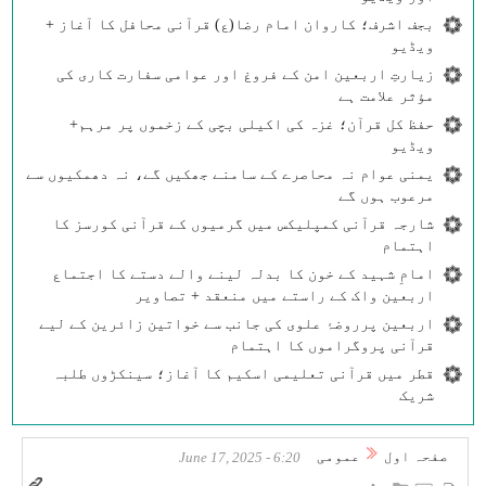
بجف اشرف؛ کاروان امام رضا(ع) قرآنی محافل کا آغاز +
ویڈیو
زیارتِ اربعین امن کے فروغ اور عوامی سفارت کاری کی
مؤثر علامت ہے
حفظ کل قرآن؛ غزہ کی اکیلی بچی کے زخموں پر مرہم+
ویڈیو
یمنی عوام نہ محاصرے کے سامنے جھکیں گے، نہ دھمکیوں سے
مرعوب ہوں گے
شارجہ قرآنی کمپلیکس میں گرمیوں کے قرآنی کورسز کا
اہتمام
امامِ شہید کے خون کا بدلہ لینے والے دستے کا اجتماع
اربعین واک کے راستے میں منعقد + تصاویر
اربعین پرروضۂ علوی کی جانب سے خواتین زائرین کے لیے
قرآنی پروگراموں کا اہتمام
قطر میں قرآنی تعلیمی اسکیم کا آغاز؛ سینکڑوں طلبہ
شریک
صفحہ اول
عمومی
6:20 - June 17, 2025