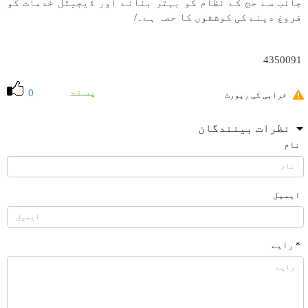
جانب سے حج کے نظام کو بہتر بنانے اور ڈیجیٹل خدمات کو
فروغ دینے کی کوششوں کا حصہ ہے۔/
4350091
پسند
0
خرابی کی رپورٹ
نظرات بینندگان
نام
ایمیل
* رایے