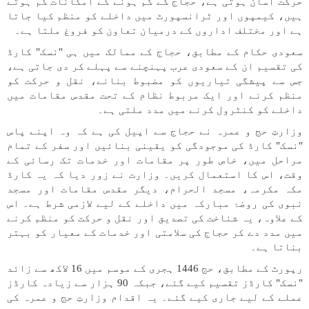
حرکت آسان ہوتی ہے، حجاج کے گم ہونے کے امکانات کم ہوتے
ہیں، کیمپوں اور ٹرانسپورٹ میں داخلے کو منظم کیا جاتا
ہے اور مختلف اداروں کے درمیان تعاون کو فروغ ملتا ہے۔
سعودی حکام کے مطابق، حجاج کے ممالک میں ہی "نسک" کارڈ
کی تقسیم ان کے سعودی عرب پہنچنے سے پہلے کر دی جاتی ہے،
جس سے پیشگی تیاریوں کو مضبوط بنانے، نقل و حرکت کو
منظم کرنے اور ایک مربوط نظام کے تحت مقدس مقامات میں
داخلے کو کنٹرول کرنے میں مدد ملتی ہے۔
وزارتِ حج و عمرہ نے حجاج سے اپیل کی ہے کہ وہ اپنے پاس
"نسک" کارڈ کی موجودگی کو یقینی بنائیں اور سفر کے تمام
مراحل میں، خاص طور پر مقامات اور خدمات تک رسائی کے
وقت، اس کا استعمال کریں۔ وزارت نے زور دیا کہ یہ کارڈ
مکہ مکرمہ، مسجد الحرام، دیگر مقدس مقامات اور مسجد
نبوی کی روضۂ مبارکہ میں داخلے کے لیے لازمی شرط ہے۔ اس
کے علاوہ، یہ شناخت کی تصدیق اور نقل و حرکت کو منظم کرنے
میں مدد دے کر حجاج کی سلامتی اور خدمات کے معیار کو بہتر
بناتا ہے۔
رپورٹ کے مطابق، حج 1446 ہجری کے موسم میں 16 لاکھ سے زائد
"نسک" کارڈز تقسیم کیے گئے، جبکہ 90 ہزار سے زیادہ کارڈز
عملے کے لیے جاری کیے گئے۔ یہ اقدام وزارتِ حج و عمرہ کی