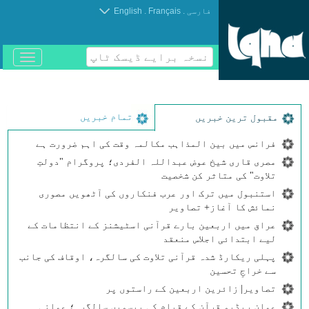
.
.
فارسی
Français
English
نسخہ برایے ڈیسک ٹاپ
باز
و
بسته
کردن
منو
تمام خبریں
مقبول ترین خبریں
فرانس میں بین المذاہب مکالمہ وقت کی اہم ضرورت ہے
مصری قاری شیخ عوض عبداللہ الفردی؛ پروگرام "دولتِ
تلاوت" کی متاثر کن شخصیت
استنبول میں ترک اور عرب فنکاروں کی آٹھویں مصوری
نمائش کا آغاز+ تصاویر
عراق میں اربعین بارے قرآنی اسٹیشنز کے انتظامات کے
لیے ابتدائی اجلاس منعقد
پہلی ریکارڈ شدہ قرآنی تلاوت کی سالگرہ، اوقاف کی جانب
سے خراجِ تحسین
تصاویر| زائرین اربعین کے راستوں پر
عمان ریڈیو قرآن کے قیام کی بیسویں سالگرہ؛ عمانی