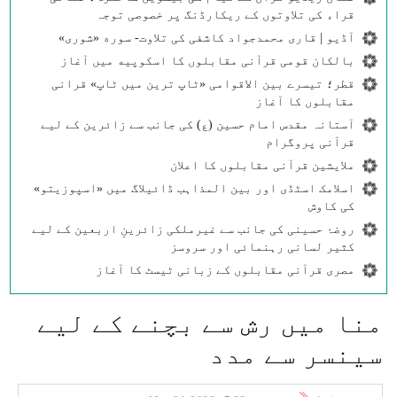
قراء کی تلاوتوں کے ریکارڈنگ پر خصوصی توجہ
آڈیو | قاری محمدجواد کاشفی کی تلاوت- سوره‌‌ «شوری»
بالکان قومی قرآنی مقابلوں کا اسکوپیه میں آغاز
قطر؛ تیسرے بین الاقوامی «ٹاپ ترین میں ٹاپ» قرانی
مقابلوں کا آغاز
آستانہ مقدس امام حسین (ع) کی جانب سے زائرین کے لیے
قرآنی پروگرام
ملایشین قرآنی مقابلوں کا اعلان
اسلامک اسٹڈی اور بین المذاہب ڈائیلاگ میں «اسپوزیتو»
کی کاوش
روضۂ حسینی کی جانب سے غیرملکی زائرینِ اربعین کے لیے
کثیر لسانی رہنمائی اور سروسز
مصری قرآنی مقابلوں کے زبانی ٹیسٹ کا آغاز
منا میں رش سے بچنے کے لیے
سینسر سے مدد