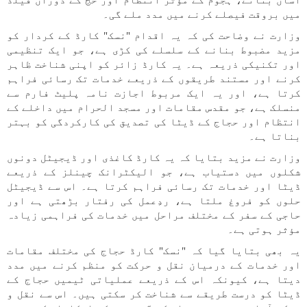
آسان بنانے، ہجوم کے مؤثر انتظام اور حج کے دوران فیلڈ
میں بروقت فیصلے کرنے میں مدد ملے گی۔
وزارت نے وضاحت کی کہ یہ اقدام "نسک" کارڈ کے کردار کو
مزید مضبوط بنانے کے سلسلے کی کڑی ہے، جو ایک تنظیمی
اور تکنیکی ذریعہ ہے۔ یہ کارڈ زائر کو اپنی شناخت ظاہر
کرنے اور مستند طریقوں کے ذریعے خدمات تک رسائی فراہم
کرتا ہے، اور یہ ایک مربوط اجازت نامہ پلیٹ فارم سے
منسلک ہے، جو مقدس مقامات اور مسجد الحرام میں داخلے کے
انتظام اور حجاج کے ڈیٹا کی تصدیق کی کارکردگی کو بہتر
بناتا ہے۔
وزارت نے مزید بتایا کہ یہ کارڈ کاغذی اور ڈیجیٹل دونوں
شکلوں میں دستیاب ہے، جو الیکٹرانک چینلز کے ذریعے
ڈیٹا اور خدمات تک رسائی فراہم کرتا ہے۔ اس سے ڈیجیٹل
حلوں کو فروغ ملتا ہے، ردِعمل کی رفتار بڑھتی ہے اور
حاجی کے سفر کے مختلف مراحل میں خدمات کی فراہمی زیادہ
مؤثر ہوتی ہے۔
یہ بھی بتایا گیا کہ "نسک" کارڈ حجاج کی مختلف مقامات
اور خدمات کے درمیان نقل و حرکت کو منظم کرنے میں مدد
دیتا ہے، کیونکہ اس کے ذریعے عملیاتی ٹیمیں حجاج کے
ڈیٹا کو درست طریقے سے شناخت کر سکتی ہیں۔ اس سے نقل و