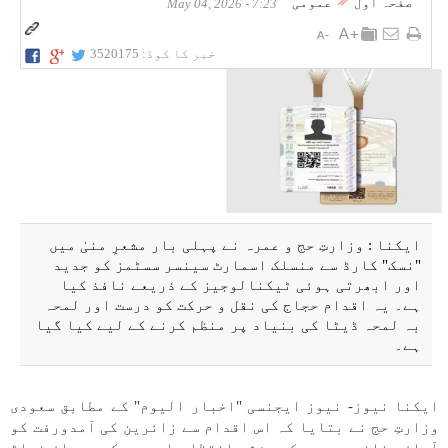
صفحہ اول
عمومی
7:23 - May 04, 2026
خبر کا کوڈ:
3520175
ایکنا : وزارتِ حج و عمرہ نے پہلی بار مشعرِ منیٰ میں
"نسک" کارڈ سے منسلک اسمارٹ سینسر سسٹمز کو جدید
اور ابھرتی ہوئی ٹیکنالوجیز کے ذریعے نافذ کیا
ہے۔ یہ اقدام حجاج کی نقل و حرکت کو درست اور لمحہ
بہ لمحہ ڈیٹا کی بنیاد پر منظم کرنے کے لیے کیا گیا
ہے۔
ایکنا نیوز- نیوز ایجنسی "اخبار الیوم" کے مطابق سعودی
وزارتِ حج نے بتایا کہ اس اقدام سے زائرین کی آمدورفت کو