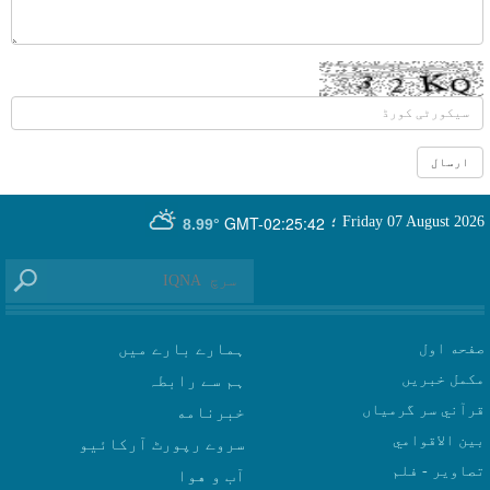
GMT-02:25:42
Friday 07 August 2026
؛
8.99°
صفحه اول
ہمارے بارے میں
مکمل خبریں
ہم سے رابطہ
قرآني سر گرمياں
بين الاقوامي
سروے رپورٹ آرکائیو
تصاوير - فلم
آب و هوا