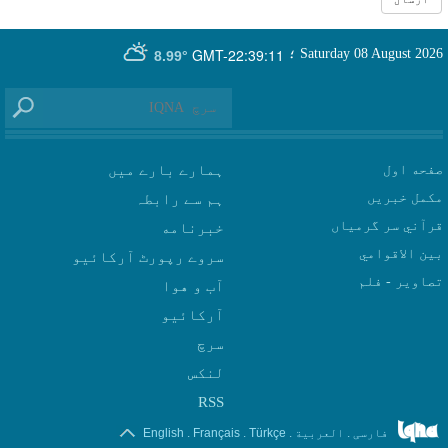
GMT-22:39:11
Saturday 08 August 2026
؛
8.99°
صفحه اول
ہمارے بارے میں
مکمل خبریں
ہم سے رابطہ
قرآني سر گرمياں
بين الاقوامي
سروے رپورٹ آرکائیو
تصاوير - فلم
آب و هوا
سرچ
لنکس
RSS
.
.
.
.
فارسی
العربیة
Türkçe
Français
English