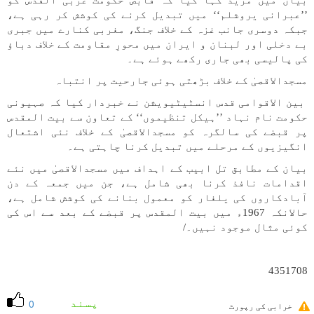
بیان میں مزید کہا گیا کہ قابض حکومت عربی القدس کو
’’عبرانی یروشلم‘‘ میں تبدیل کرنے کی کوشش کر رہی ہے،
جبکہ دوسری جانب غزہ کے خلاف جنگ، مغربی کنارے میں جبری
بے دخلی اور لبنان و ایران میں محورِ مقاومت کے خلاف دباؤ
کی پالیسی بھی جاری رکھے ہوئے ہے۔
مسجدالاقصیٰ کے خلاف بڑھتی ہوئی جارحیت پر انتباہ
بین الاقوامی قدس انسٹیٹیویشن نے خبردار کیا کہ صہیونی
حکومت نام نہاد ’’ہیکل تنظیموں‘‘ کے تعاون سے بیت المقدس
پر قبضے کی سالگرہ کو مسجدالاقصیٰ کے خلاف نئی اشتعال
انگیزیوں کے مرحلے میں تبدیل کرنا چاہتی ہے۔
بیان کے مطابق تل ابیب کے اہداف میں مسجدالاقصیٰ میں نئے
اقدامات نافذ کرنا بھی شامل ہے، جن میں جمعہ کے دن
آبادکاروں کی یلغار کو معمول بنانے کی کوشش شامل ہے،
حالانکہ 1967ء میں بیت المقدس پر قبضے کے بعد سے اس کی
کوئی مثال موجود نہیں۔/
4351708
پسند
0
خرابی کی رپورٹ