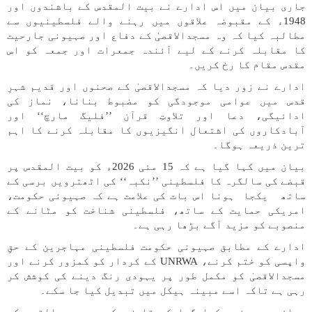
جاری بیان میں اس ادارے نے بیت المقدس کے باشندوں اور
1948ء کے مقبوضہ علاقوں میں رہنے والے فلسطینیوں سے
مطالبہ کیا کہ وہ مسجدالاقصیٰ کے دفاع اور صہیونی جارحیت
کا مقابلہ کرنے کے لیے آئندہ جمعرات اور جمعہ کو اس
مقدس مقام کا رخ کریں۔
ادارے نے زور دیا کہ مسجدالاقصیٰ کے صحنوں اور قدیم شہرِ
قدس میں عوامی موجودگی کو مضبوط بنانا، نماز کی
ادائیگی، دعا اور تلاوتِ قرآن ’’فلیگ مارچ‘‘ اور
آبادکاروں کی اشتعال انگیزیوں کا مقابلہ کرنے کا اہم
ترین ذریعہ ہوگا۔
بیان میں کہا گیا ہے کہ 15 مئی 2026ء کو بیت المقدس پر
قبضے کی سالگرہ کا فلسطینی ’’نکبہ‘‘ کی اٹھترویں برسی کے
ساتھ یکجا ہونا اس بات کی علامت ہے کہ صہیونی حکومت،
امریکی حمایت کے ساتھ، فلسطینی شناخت کو مٹانے کے
منصوبے کو مزید آگے بڑھا رہی ہے۔
ادارے کے مطابق صہیونی حکومت فلسطینی مہاجرین کے حقِ
واپسی کو ختم کرنے، UNRWA کے کردار کو کمزور کرنے اور
مسجدالاقصیٰ کو مکمل طور پر یہودی رنگ دینے کی کوشش کر
رہی ہے تاکہ اسے مبینہ ہیکل میں تبدیل کیا جا سکے۔