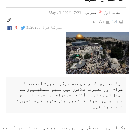
صفحہ اول
عمومی
7:23 - May 13, 2026
خبر کا کوڈ:
3520208
ایکنا: بین الاقوامی قدس مرکز نے بیت المقدس کے
عوام اور مقبوضہ علاقوں میں مقیم فلسطینیوں سے
اپیل کی ہے کہ وہ آئندہ جمعرات اور جمعہ کو مسجد
میں بھرپور شرکت کرکے صہیونی حکومت کی سازشوں کا
ناکام بنائیں۔
ایکنا نیوز- فلسطینی خبررساں ایجنسی صفا کے حوالے سے