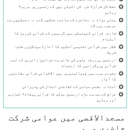
حفظ کل قرآن؛ غزہ کی اکیلی بچی کے زخموں پر مرہم+
ویڈیو
یمنی عوام نہ محاصرے کے سامنے جھکیں گے، نہ دھمکیوں سے
مرعوب ہوں گے
شارجہ قرآنی کمپلیکس میں گرمیوں کے قرآنی کورسز کا
اہتمام
قطر میں قرآنی تعلیمی اسکیم کا آغاز؛ سینکڑوں طلبہ
شریک
اربعین پرروضۂ علوی کی جانب سے خواتین زائرین کے لیے
قرآنی پروگراموں کا اہتمام
سعودی عرب میں چھیالیسویں بین الاقوامی قرآنی مقابلوں
کا آغاز
آستانہ مقدس عباسی کے ثقافتی اسٹال کی پذیرائی
عراق کے سب سے بڑے اربعین موکب کا قرآنی پیغام+ ٹصاویر
اور ویڈیو
مسجدالاقصی میں عوامی شرکت
حاضری مہم