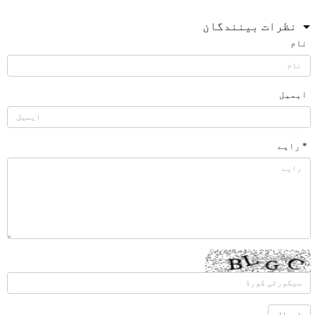
نظرات بینندگان
نام
ایمیل
* رایے