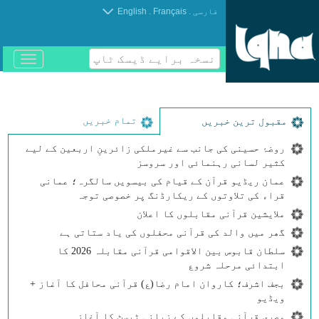
.
.
فارسی
Français
English
نسخہ برایے ڈیسک ٹاپ
باز
و
بسته
کردن
منو
تمام خبریں
مقبول ترین خبریں
روضۂ حسینی کی جانب سے غیرملکی زائرینِ اربعین کے لیے
کثیر لسانی رہنمائی اور سروسز
عمان ریڈیو قرآن کے قیام کی بیسویں سالگرہ؛ عمانی
قراء کی تلاوتوں کے ریکارڈنگ پر خصوصی توجہ
ملایشین قرآنی مقابلوں کا اعلان
گھر میں والد کی قرآنی محفلوں کی یاد ستاتی ہے
سلطان قابوس بین الاقوامی قرآنی مقابلہ 2026 کا
ابتدائی مرحلہ شروع
بجف اشرف؛ کاروان امام رضا(ع) قرآنی محافل کا آغاز +
ویڈیو
مصری قرآنی مقابلوں کے زبانی ٹیسٹ کا آغاز