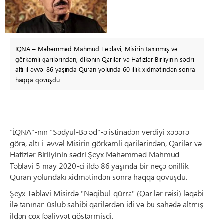
İQNA – Məhəmməd Mahmud Təblavi, Misirin tanınmış və
görkəmli qarilərindən, ölkənin Qarilər və Hafizlər Birliyinin sədri
altı il əvvəl 86 yaşında Quran yolunda 60 illik xidmətindən sonra
haqqa qovuşdu.
“İQNA”-nın “Sədyul-Bələd”-ə istinadən verdiyi xəbərə
görə, altı il əvvəl Misirin görkəmli qarilərindən, Qarilər və
Hafizlər Birliyinin sədri Şeyx Məhəmməd Mahmud
Təblavi 5 may 2020-ci ildə 86 yaşında bir neçə onillik
Quran yolundakı xidmətindən sonra haqqa qovuşdu.
Şeyx Təblavi Misirdə "Nəqibul-qürra" (Qarilər rəisi) ləqəbi
ilə tanınan üslub sahibi qarilərdən idi və bu sahədə altmış
ildən çox fəaliyyət göstərmişdi.