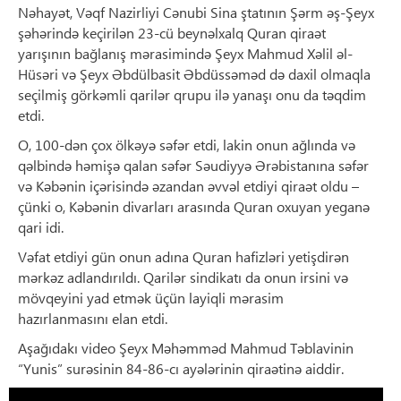
Nəhayət, Vəqf Nazirliyi Cənubi Sina ştatının Şərm əş-Şeyx
şəhərində keçirilən 23-cü beynəlxalq Quran qiraət
yarışının bağlanış mərasimində Şeyx Mahmud Xəlil əl-
Hüsəri və Şeyx Əbdülbasit Əbdüssəməd də daxil olmaqla
seçilmiş görkəmli qarilər qrupu ilə yanaşı onu da təqdim
etdi.
O, 100-dən çox ölkəyə səfər etdi, lakin onun ağlında və
qəlbində həmişə qalan səfər Səudiyyə Ərəbistanına səfər
və Kəbənin içərisində əzandan əvvəl etdiyi qiraət oldu –
çünki o, Kəbənin divarları arasında Quran oxuyan yeganə
qari idi.
Vəfat etdiyi gün onun adına Quran hafizləri yetişdirən
mərkəz adlandırıldı. Qarilər sindikatı da onun irsini və
mövqeyini yad etmək üçün layiqli mərasim
hazırlanmasını elan etdi.
Aşağıdakı video Şeyx Məhəmməd Mahmud Təblavinin
“Yunis” surəsinin 84-86-cı ayələrinin qiraətinə aiddir.