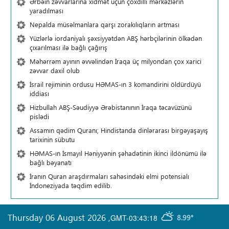
Ərbəin zəvvarlarına xidmət üçün çoxdilli mərkəzlərin
yaradılması
Nepalda müsəlmanlara qarşı zorakılıqların artması
Yüzlərlə iordaniyalı şəxsiyyətdən ABŞ hərbçilərinin ölkədən
çıxarılması ilə bağlı çağırış
Məhərrəm ayının əvvəlindən İraqa üç milyondan çox xarici
zəvvar daxil olub
İsrail rejiminin ordusu HƏMAS-ın 3 komandirini öldürdüyü
iddiası
Hizbullah ABŞ-Səudiyyə Ərəbistanının İraqa təcavüzünü
pislədi
Assamın qədim Quranı; Hindistanda dinlərarası birgəyaşayış
tarixinin sübutu
HƏMAS-ın İsmayıl Həniyyənin şəhadətinin ikinci ildönümü ilə
bağlı bəyanatı
İranın Quran araşdırmaları sahəsindəki elmi potensialı
İndoneziyada təqdim edilib.
Thursday 06 August 2026
,
GMT-03:43:18
8.99°