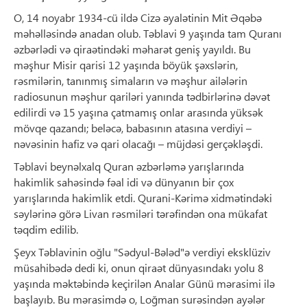
O, 14 noyabr 1934-cü ildə Cizə əyalətinin Mit Əqəbə
məhəlləsində anadan olub. Təblavi 9 yaşında tam Quranı
əzbərlədi və qiraətindəki məharət geniş yayıldı. Bu
məşhur Misir qarisi 12 yaşında böyük şəxslərin,
rəsmilərin, tanınmış simaların və məşhur ailələrin
radiosunun məşhur qariləri yanında tədbirlərinə dəvət
edilirdi və 15 yaşına çatmamış onlar arasında yüksək
mövqe qazandı; beləcə, babasının atasına verdiyi –
nəvəsinin hafiz və qari olacağı – müjdəsi gerçəkləşdi.
Təblavi beynəlxalq Quran əzbərləmə yarışlarında
hakimlik sahəsində fəal idi və dünyanın bir çox
yarışlarında hakimlik etdi. Qurani-Kərimə xidmətindəki
səylərinə görə Livan rəsmiləri tərəfindən ona mükafat
təqdim edilib.
Şeyx Təblavinin oğlu "Sədyul-Bələd"ə verdiyi eksklüziv
müsahibədə dedi ki, onun qiraət dünyasındakı yolu 8
yaşında məktəbində keçirilən Analar Günü mərasimi ilə
başlayıb. Bu mərasimdə o, Loğman surəsindən ayələr