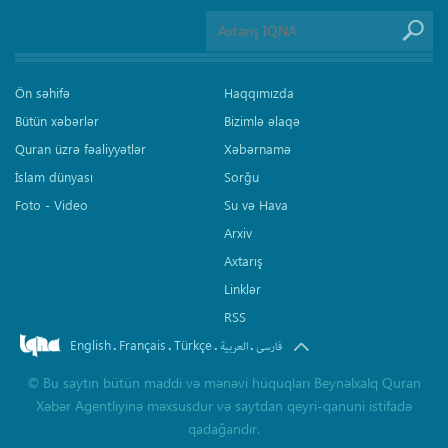
Ön səhifə
Haqqımızda
Bütün xəbərlər
Bizimlə əlaqə
Quran üzrə fəaliyyətlər
Xəbərnamə
İslam dünyası
Sorğu
Foto - Video
Su və Hava
Arxiv
Axtarış
Linklər
RSS
English
Français
Türkçe
.
.
.
.
فارسی
العربیة
©
Bu saytın bütün maddi və mənəvi hüquqları Beynəlxalq Quran
Xəbər Agentliyinə məxsusdur və saytdan qeyri-qanuni istifadə
qadağandır.