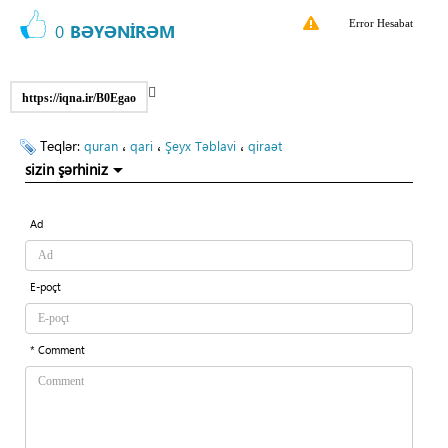
Error Hesabat
0
BƏYƏNİRƏM
https://iqna.ir/B0Egao
Teqlər:
،
،
،
quran
qari
Şeyx Təblavi
qiraət
sizin şərhiniz
Ad
E-poçt
* Comment