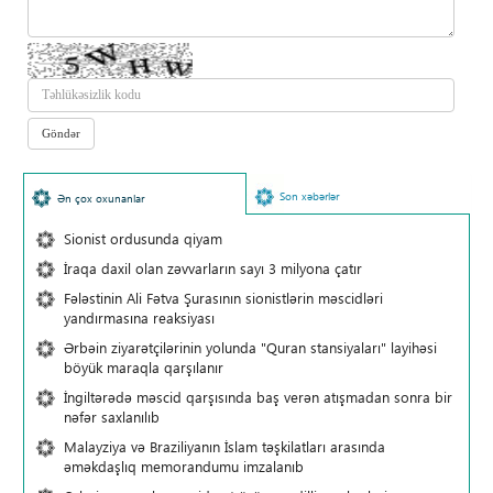
Son xəbərlər
Ən çox oxunanlar
Sionist ordusunda qiyam
İraqa daxil olan zəvvarların sayı 3 milyona çatır
Fələstinin Ali Fətva Şurasının sionistlərin məscidləri
yandırmasına reaksiyası
Ərbəin ziyarətçilərinin yolunda "Quran stansiyaları" layihəsi
böyük maraqla qarşılanır
İngiltərədə məscid qarşısında baş verən atışmadan sonra bir
nəfər saxlanılıb
Malayziya və Braziliyanın İslam təşkilatları arasında
əməkdaşlıq memorandumu imzalanıb