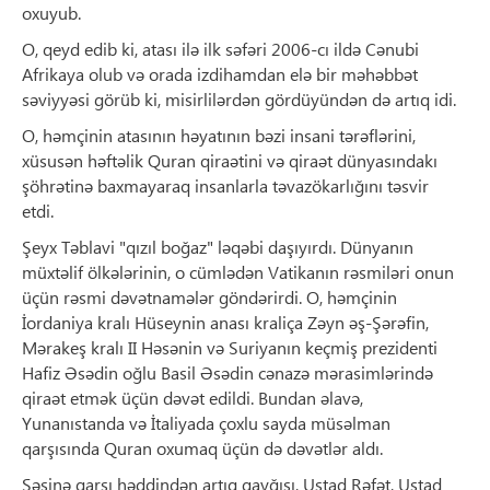
oxuyub.
O, qeyd edib ki, atası ilə ilk səfəri 2006-cı ildə Cənubi
Afrikaya olub və orada izdihamdan elə bir məhəbbət
səviyyəsi görüb ki, misirlilərdən gördüyündən də artıq idi.
O, həmçinin atasının həyatının bəzi insani tərəflərini,
xüsusən həftəlik Quran qiraətini və qiraət dünyasındakı
şöhrətinə baxmayaraq insanlarla təvazökarlığını təsvir
etdi.
Şeyx Təblavi "qızıl boğaz" ləqəbi daşıyırdı. Dünyanın
müxtəlif ölkələrinin, o cümlədən Vatikanın rəsmiləri onun
üçün rəsmi dəvətnamələr göndərirdi. O, həmçinin
İordaniya kralı Hüseynin anası kraliça Zəyn əş-Şərəfin,
Mərakeş kralı II Həsənin və Suriyanın keçmiş prezidenti
Hafiz Əsədin oğlu Basil Əsədin cənazə mərasimlərində
qiraət etmək üçün dəvət edildi. Bundan əlavə,
Yunanıstanda və İtaliyada çoxlu sayda müsəlman
qarşısında Quran oxumaq üçün də dəvətlər aldı.
Səsinə qarşı həddindən artıq qayğısı, Ustad Rəfət, Ustad