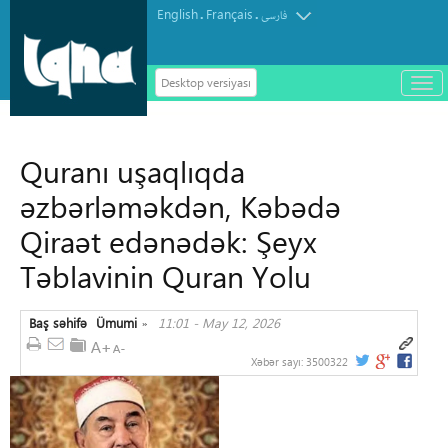
English
Français
.
.
فارسی
Desktop versiyası
باز
و
سته
ردن
Quranı uşaqlıqda
منو
əzbərləməkdən, Kəbədə
Qiraət edənədək: Şeyx
Təblavinin Quran Yolu
Baş səhifə
Ümumi
11:01 - May 12, 2026
»
Xəbər sayı:
3500322