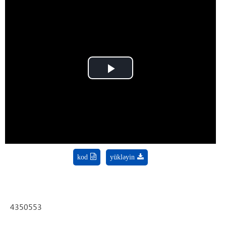
Play
Video
kod
yükləyin
4350553