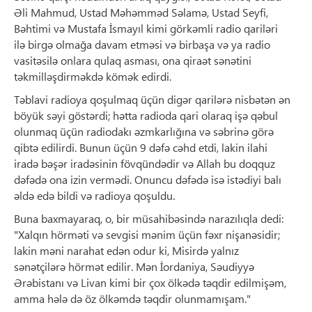
Əli Mahmud, Ustad Məhəmməd Səlamə, Ustad Seyfi,
Bəhtimi və Mustafa İsmayıl kimi görkəmli radio qariləri
ilə birgə olmağa davam etməsi və birbaşa və ya radio
vasitəsilə onlara qulaq asması, ona qiraət sənətini
təkmilləşdirməkdə kömək edirdi.
Təblavi radioya qoşulmaq üçün digər qarilərə nisbətən ən
böyük səyi göstərdi; hətta radioda qari olaraq işə qəbul
olunmaq üçün radiodakı əzmkarlığına və səbrinə görə
qibtə edilirdi. Bunun üçün 9 dəfə cəhd etdi, lakin ilahi
iradə bəşər iradəsinin fövqündədir və Allah bu doqquz
dəfədə ona izin vermədi. Onuncu dəfədə isə istədiyi balı
əldə edə bildi və radioya qoşuldu.
Buna baxmayaraq, o, bir müsahibəsində narazılıqla dedi:
"Xalqın hörməti və sevgisi mənim üçün fəxr nişanəsidir;
lakin məni narahat edən odur ki, Misirdə yalnız
sənətçilərə hörmət edilir. Mən İordaniya, Səudiyyə
Ərəbistanı və Livan kimi bir çox ölkədə təqdir edilmişəm,
amma hələ də öz ölkəmdə təqdir olunmamışam."