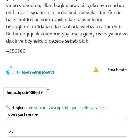
və bu videoda o, əlləri bağlı olaraq diz çökməyə məcbur
edilən və beynəlxalq sularda İsrail qüvvələri tərəfindən
həbs edildikdən sonra saxlanılan fələstinlilərin
hüquqlarını müdafiə edən fəallarla istehzalı rəftar edib.
Bu bir dəqiqəlik videonun yayılması geniş reaksiyalara və
daxili və beynəlxalq qəzəbə səbəb olub.
4356500
Error Hesabat
0
BƏYƏNİRƏM
https://iqna.ir/B0EgdV
Teqlər:
،
،
،
sionist rejim
avropa ittifqaı
sanksiya
nazir
sizin şərhiniz
Ad