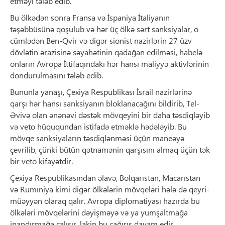
etməyi tələb edib.
Bu ölkədən sonra Fransa və İspaniya İtaliyanın
təşəbbüsünə qoşulub və hər üç ölkə sərt sanksiyalar, o
cümlədən Ben-Qvir və digər sionist nazirlərin 27 üzv
dövlətin ərazisinə səyahətinin qadağan edilməsi, habelə
onların Avropa İttifaqındakı hər hansı maliyyə aktivlərinin
dondurulmasını tələb edib.
Bununla yanaşı, Çexiya Respublikası İsrail nazirlərinə
qarşı hər hansı sanksiyanın bloklanacağını bildirib, Tel-
Əvivə olan ənənəvi dəstək mövqeyini bir daha təsdiqləyib
və veto hüququndan istifadə etməklə hədələyib. Bu
mövqe sanksiyaların təsdiqlənməsi üçün maneəyə
çevrilib, çünki bütün qətnamənin qarşısını almaq üçün tək
bir veto kifayətdir.
Çexiya Respublikasından əlavə, Bolqarıstan, Macarıstan
və Rumıniya kimi digər ölkələrin mövqeləri hələ də qeyri-
müəyyən olaraq qalır. Avropa diplomatiyası hazırda bu
ölkələri mövqelərini dəyişməyə və ya yumşaltmağa
inandırmağa çalışır, lakin bu çağırış davam edir.