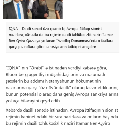
İQNA – Daxili sənəd üzə çıxarıb ki, Avropa İttifaqı sionist
nazirlərə, xüsusilə də bu rejimin daxili təhlükəsizlik naziri İtamar
Ben-Qvirə Qəzzəyə yollanan "Azadlıq Donanması"ndakı fəallara
qarşı pis rəftara görə sanksiyaların tətbiqini araşdırır.
“İQNA”-nın “Ərəbi”-ə istinadən verdiyi xəbərə görə,
Bloomberg agentliyi müşahidəçilərin və məlumatlı
şəxslərin bu addımı Netanyahunun hökumətinin
nazirlərinə qarşı "öz növündə ilk" olaraq təsvir etdiklərini,
bunun potensial olaraq daha geniş Avropa sanksiyalarına
yol aça biləcəyini qeyd edib.
Xəbərdə daxili sənədə istinadən, Avropa İttifaqının sionist
rejimin kabinetindəki bir sıra nazirlərə və onların başında
bu rejimin daxili təhlükəsizlik naziri İtamar Ben-Qvirə