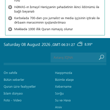
rolu
HƏMAS-ın İsmayıl Həniyyənin şəhadətinin ikinci ildönümü ilə
bağlı bəyanatı
Kərbəlada 700-dən çox jurnalist və media işçisinin iştirakı ilə
Ərbaəin mərasiminin işıqlandırılması
Məkkədə 1000 illik Quran nümayiş olunur
Saturday 08 August 2026
,
GMT-06:31:27
8.99°
Ön səhifə
Haqqımızda
Bütün xəbərlər
Bizimlə əlaqə
Quran üzrə fəaliyyətlər
Xəbərnamə
İslam dünyası
Sorğu
Foto - Video
Su və Hava
Arxiv