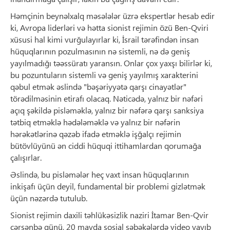
Həmçinin beynəlxalq məsələlər üzrə ekspertlər hesab edir
ki, Avropa liderləri və hətta sionist rejimin özü Ben-Qviri
xüsusi hal kimi vurğulayırlar ki, İsrail tərəfindən insan
hüquqlarının pozulmasının nə sistemli, nə də geniş
yayılmadığı təəssüratı yaransın. Onlar çox yaxşı bilirlər ki,
bu pozuntuların sistemli və geniş yayılmış xarakterini
qəbul etmək əslində "bəşəriyyətə qarşı cinayətlər"
törədilməsinin etirafı olacaq. Nəticədə, yalnız bir nəfəri
açıq şəkildə pisləməklə, yalnız bir nəfərə qarşı sanksiya
tətbiq etməklə hədələməklə və yalnız bir nəfərin
hərəkətlərinə qəzəb ifadə etməklə işğalçı rejimin
bütövlüyünü ən ciddi hüquqi ittihamlardan qorumağa
çalışırlar.
Əslində, bu pisləmələr heç vaxt insan hüquqlarının
inkişafı üçün deyil, fundamental bir problemi gizlətmək
üçün nəzərdə tutulub.
Sionist rejimin daxili təhlükəsizlik naziri İtamar Ben-Qvir
çərşənbə günü, 20 mayda sosial şəbəkələrdə video yayıb