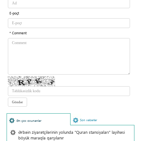
E-poçt
* Comment
Son xəbərlər
Ən çox oxunanlar
Ərbəin ziyarətçilərinin yolunda "Quran stansiyaları" layihəsi
böyük maraqla qarşılanır