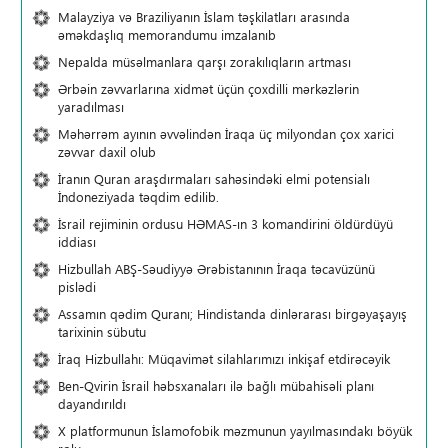
Malayziya və Braziliyanın İslam təşkilatları arasında
əməkdaşlıq memorandumu imzalanıb
Nepalda müsəlmanlara qarşı zorakılıqların artması
Ərbəin zəvvarlarına xidmət üçün çoxdilli mərkəzlərin
yaradılması
Məhərrəm ayının əvvəlindən İraqa üç milyondan çox xarici
zəvvar daxil olub
İranın Quran araşdırmaları sahəsindəki elmi potensialı
İndoneziyada təqdim edilib.
İsrail rejiminin ordusu HƏMAS-ın 3 komandirini öldürdüyü
iddiası
Hizbullah ABŞ-Səudiyyə Ərəbistanının İraqa təcavüzünü
pislədi
Assamın qədim Quranı; Hindistanda dinlərarası birgəyaşayış
tarixinin sübutu
İraq Hizbullahı: Müqavimət silahlarımızı inkişaf etdirəcəyik
Ben-Qvirin İsrail həbsxanaları ilə bağlı mübahisəli planı
dayandırıldı
X platformunun İslamofobik məzmunun yayılmasındakı böyük