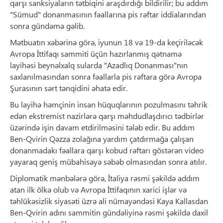
qarşı sanksiyaların tətbiqini araşdırdığı bildirilir; bu addım
"Sümud" donanmasının fəallarına pis rəftar iddialarından
sonra gündəmə gəlib.
Mətbuatın xəbərinə görə, iyunun 18 və 19-da keçiriləcək
Avropa İttifaqı sammiti üçün hazırlanmış qətnamə
layihəsi beynəlxalq sularda "Azadlıq Donanması"nın
saxlanılmasından sonra fəallarla pis rəftara görə Avropa
Şurasının sərt tənqidini əhatə edir.
Bu layihə həmçinin insan hüquqlarının pozulmasını təhrik
edən ekstremist nazirlərə qarşı məhdudlaşdırıcı tədbirlər
üzərində işin davam etdirilməsini tələb edir. Bu addım
Ben-Qvirin Qəzza zolağına yardım çatdırmağa çalışan
donanmadakı fəallara qarşı kobud rəftarı göstərən video
yayaraq geniş mübahisəyə səbəb olmasından sonra atılır.
Diplomatik mənbələrə görə, İtaliya rəsmi şəkildə addım
atan ilk ölkə olub və Avropa İttifaqının xarici işlər və
təhlükəsizlik siyasəti üzrə ali nümayəndəsi Kaya Kallasdan
Ben-Qvirin adını sammitin gündəliyinə rəsmi şəkildə daxil