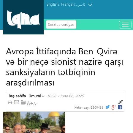
English
Français
.
.
فارسی
Desktop versiyası
باز
و
سته
ردن
Avropa İttifaqında Ben-Qvirə
منو
və bir neçə sionist nazirə qarşı
sanksiyaların tətbiqinin
araşdırılması
Baş səhifə
Ümumi
10:28 - June 06, 2026
»
Xəbər sayı:
3500489