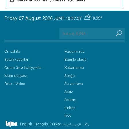
Friday 07 August 2026
,
GMT-19:57:57
8.99°
Ön səhifə
Haqqımızda
Bütün xəbərlər
Bizimlə əlaqə
Quran üzrə fəaliyyətlər
Xəbərnamə
İslam dünyası
Sorğu
Foto - Video
Su və Hava
Arxiv
Axtarış
Linklər
RSS
English
Français
Türkçe
.
.
.
.
فارسی
العربیة