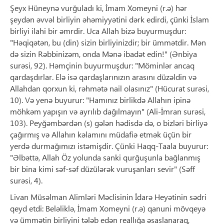
Şeyx Hüneynə vurğuladı ki, İmam Xomeyni (r.ə) hər
şeydən əvvəl birliyin əhəmiyyətini dərk edirdi, çünki İslam
birliyi ilahi bir əmrdir. Uca Allah bizə buyurmuşdur:
"Həqiqətən, bu (din) sizin birliyinizdir; bir ümmətdir. Mən
də sizin Rəbbinizəm, onda Mənə ibadət edin!" (Ənbiya
surəsi, 92). Həmçinin buyurmuşdur: "Möminlər ancaq
qardaşdırlar. Elə isə qardaşlarınızın arasını düzəldin və
Allahdan qorxun ki, rəhmətə nail olasınız" (Hücurat surəsi,
10). Və yenə buyurur: "Hamınız birlikdə Allahın ipinə
möhkəm yapışın və ayrılıb dağılmayın" (Ali-İmran surəsi,
103). Peyğəmbərdən (s) gələn hədisdə də, o bizləri birliyə
çağırmış və Allahın kəlamını müdafiə etmək üçün bir
yerdə durmağımızı istəmişdir. Çünki Haqq-Taala buyurur:
"Əlbəttə, Allah Öz yolunda sanki qurğuşunla bağlanmış
bir bina kimi səf-səf düzülərək vuruşanları sevir" (Səff
surəsi, 4).
Livan Müsəlman Alimləri Məclisinin İdarə Heyətinin sədri
qeyd etdi: Beləliklə, İmam Xomeyni (r.ə) qanuni mövqeyə
və ümmətin birliyini tələb edən reallığa əsaslanaraq,