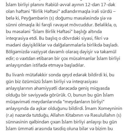
İslam birliyi planını Rəbiül-əvvəl ayının 12-dən 17-dək
olan həftəni "Birlik Həftəsi" adlandırmaqla irəli sürdü –
belə ki, Peyğəmbərin (s) doğumu məsələsində şiə və
sünni olmaqla iki fərqli rəvayət mövcuddur. Beləliklə, o,
bu məsələni "İslam Birlik Həftəsi" başlığı altında
inteqrasiya etdi. Bu başlıq o dövrdəki siyasi, fikri və
mədəni dəyişikliklər və dalğalanmalarla birlikdə başladı.
Bölgəmizdə vəziyyət davamlı olaraq dəyişir və təkamül
edir; o vaxtdan etibarən bir çox müsəlmanlar İslam birliyi
anlayışından istifadə etməyə başladılar.
Bu livanlı mütəfəkkir sonda qeyd edərək bildirdi ki, bu
gün biz özümüzü İslam birliyi və inteqrasiyası
anlayışlarının əhəmiyyətli dərəcədə geniş miqyasda
olduğu bir səviyyədə görürük. O, bunun bu gün İslam
müqaviməti meydanlarında "meydanların birliyi"
anlayışında da aşkar olduğunu bildirdi. İmam Xomeyninin
(r.ə) nəzərdə tutduğu, Allahın Kitabının və Rəsulullahın (s)
sünnəsinin qəlbindən çıxan İslam birliyi anlayışı bu gün
İslam ümməti arasında təsdiq oluna bilər və bizim bu