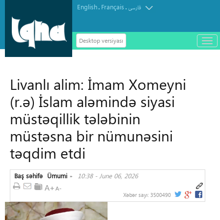
English
Français
.
.
فارسی
Desktop versiyası
باز
و
سته
ردن
Livanlı alim: İmam Xomeyni
منو
(r.ə) İslam aləmində siyasi
müstəqillik tələbinin
müstəsna bir nümunəsini
təqdim etdi
Baş səhifə
Ümumi
10:38 - June 06, 2026
»
Xəbər sayı:
3500490