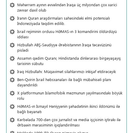
Məhərrəm ayının əvvəlindən İraqa üç milyondan çox xarici
zəvvar daxil olub
İranın Quran araşdırmaları sahəsindəki elmi potensialı
İndoneziyada təqdim edilib.
İsrail rejiminin ordusu HƏMAS-ın 3 komandirini öldürdüyü
iddiası
Hizbullah ABŞ-Səudiyyə Ərəbistanının İraqa təcavüzünü
pislədi
Assamın qədim Quranı; Hindistanda dinlərarası birgəyaşayış
tarixinin sübutu
İraq Hizbullahı: Müqavimət silahlarımızı inkişaf etdirəcəyik
Ben-Qvirin İsrail həbsxanaları ilə bağlı mübahisəli planı
dayandırıldı
X platformunun İslamofobik məzmunun yayılmasındakı böyük
rolu
HƏMAS-ın İsmayıl Həniyyənin şəhadətinin ikinci ildönümü ilə
bağlı bəyanatı
Kərbəlada 700-dən çox jurnalist və media işçisinin iştirakı ilə
Ərbaəin mərasiminin işıqlandırılması
Məkkədə 1000 illik Quran nümayiş olunur