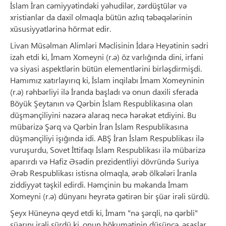
İslam İran cəmiyyətindəki yəhudilər, zərdüştülər və
xristianlar da daxil olmaqla bütün azlıq təbəqələrinin
xüsusiyyətlərinə hörmət edir.
Livan Müsəlman Alimləri Məclisinin İdarə Heyətinin sədri
izah etdi ki, İmam Xomeyni (r.ə) öz varlığında dini, irfani
və siyasi aspektlərin bütün elementlərini birləşdirmişdi.
Hamımız xatırlayırıq ki, İslam inqilabı İmam Xomeyninin
(r.ə) rəhbərliyi ilə İranda başladı və onun daxili sferada
Böyük Şeytanın və Qərbin İslam Respublikasına olan
düşmənçiliyini nəzərə alaraq necə hərəkət etdiyini. Bu
mübarizə Şərq və Qərbin İran İslam Respublikasına
düşmənçiliyi işığında idi. ABŞ İran İslam Respublikası ilə
vuruşurdu, Sovet İttifaqı İslam Respublikası ilə mübarizə
aparırdı və Hafiz Əsədin prezidentliyi dövründə Suriya
Ərəb Respublikası istisna olmaqla, ərəb ölkələri İranla
ziddiyyət təşkil edirdi. Həmçinin bu məkanda İmam
Xomeyni (r.ə) dünyanı heyrətə gətirən bir şüar irəli sürdü.
Şeyx Hüneynə qeyd etdi ki, İmam "nə şərqli, nə qərbli"
şüarını irəli sürdü ki, onun hökumətinin düşüncə, əsaslar