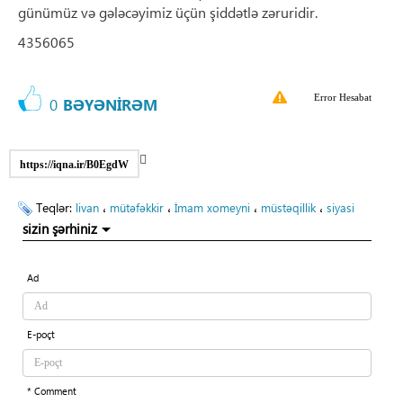
günümüz və gələcəyimiz üçün şiddətlə zəruridir.
4356065
Error Hesabat
0
BƏYƏNİRƏM
https://iqna.ir/B0EgdW
Teqlər:
،
،
،
،
livan
mütəfəkkir
İmam xomeyni
müstəqillik
siyasi
sizin şərhiniz
Ad
E-poçt
* Comment