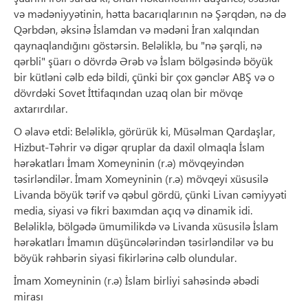
və mədəniyyətinin, hətta bacarıqlarının nə Şərqdən, nə də
Qərbdən, əksinə İslamdan və mədəni İran xalqından
qaynaqlandığını göstərsin. Beləliklə, bu "nə şərqli, nə
qərbli" şüarı o dövrdə Ərəb və İslam bölgəsində böyük
bir kütləni cəlb edə bildi, çünki bir çox gənclər ABŞ və o
dövrdəki Sovet İttifaqından uzaq olan bir mövqe
axtarırdılar.
O əlavə etdi: Beləliklə, görürük ki, Müsəlman Qardaşlar,
Hizbut-Təhrir və digər qruplar da daxil olmaqla İslam
hərəkatları İmam Xomeyninin (r.ə) mövqeyindən
təsirləndilər. İmam Xomeyninin (r.ə) mövqeyi xüsusilə
Livanda böyük tərif və qəbul gördü, çünki Livan cəmiyyəti
media, siyasi və fikri baxımdan açıq və dinamik idi.
Beləliklə, bölgədə ümumilikdə və Livanda xüsusilə İslam
hərəkatları İmamın düşüncələrindən təsirləndilər və bu
böyük rəhbərin siyasi fikirlərinə cəlb olundular.
İmam Xomeyninin (r.ə) İslam birliyi sahəsində əbədi
mirası