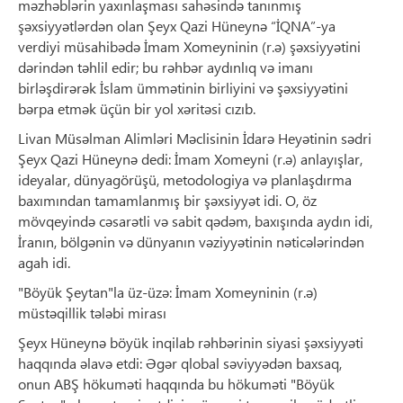
məzhəblərin yaxınlaşması sahəsində tanınmış
şəxsiyyətlərdən olan Şeyx Qazi Hüneynə “İQNA”-ya
verdiyi müsahibədə İmam Xomeyninin (r.ə) şəxsiyyətini
dərindən təhlil edir; bu rəhbər aydınlıq və imanı
birləşdirərək İslam ümmətinin birliyini və şəxsiyyətini
bərpa etmək üçün bir yol xəritəsi cızıb.
Livan Müsəlman Alimləri Məclisinin İdarə Heyətinin sədri
Şeyx Qazi Hüneynə dedi: İmam Xomeyni (r.ə) anlayışlar,
ideyalar, dünyagörüşü, metodologiya və planlaşdırma
baxımından tamamlanmış bir şəxsiyyət idi. O, öz
mövqeyində cəsarətli və sabit qədəm, baxışında aydın idi,
İranın, bölgənin və dünyanın vəziyyətinin nəticələrindən
agah idi.
"Böyük Şeytan"la üz-üzə: İmam Xomeyninin (r.ə)
müstəqillik tələbi mirası
Şeyx Hüneynə böyük inqilab rəhbərinin siyasi şəxsiyyəti
haqqında əlavə etdi: Əgər qlobal səviyyədən baxsaq,
onun ABŞ hökuməti haqqında bu hökuməti "Böyük