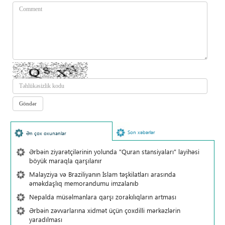
Son xəbərlər
Ən çox oxunanlar
Ərbəin ziyarətçilərinin yolunda "Quran stansiyaları" layihəsi
böyük maraqla qarşılanır
Malayziya və Braziliyanın İslam təşkilatları arasında
əməkdaşlıq memorandumu imzalanıb
Nepalda müsəlmanlara qarşı zorakılıqların artması
Ərbəin zəvvarlarına xidmət üçün çoxdilli mərkəzlərin
yaradılması