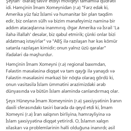
Şeytan" olaraq təsvir etdiyi mövqeyi tamamilə qüdrətli
idi. Həmçinin İmam Xomeynidən (r.ə) "Fərz edək ki,
Amerika yüz faiz İslami və humanitar bir plan təqdim
edir, biz onların sülh və bizim mənafeyimiz naminə bir
addım atacaqlarına inanmırıq. Əgər Amerika və İsrail 'La
ilahə illallah' desələr, biz qəbul etmirik; çünki onlar bizi
aldatmaq istəyirlər" və "ABŞ ilə razılaşan hər kəs kömür
satanla razılaşan kimidir; onun yalnız üzü qaralar"
ifadələri də məşhurdur.
Həmçinin İmam Xomeyni (r.ə) regional baxımdan,
Fələstin məsələsinə diqqət və tam qayğı ilə yanaşdı və
Fələstin məsələsini mərkəzi bir nöqtə olaraq gördü ki,
onun vasitəsilə İslam ümmətini ərazimizdəki ərəb
dünyasında və bütün İslam aləmində canlandırmaq olar.
Şeyx Hüneynə İmam Xomeyninin (r.ə) şəxsiyyətinin İranın
daxili sferasındakı təsiri barədə də qeyd etdi ki, İmam
Xomeyni (r.ə) İran xalqının birliyinə, həmrəyliyinə və
İslam şəxsiyyətinə diqqət yetirirdi. O, İslamın xalqın
xilaskarı və problemlərinin həlli olduğuna inanırdı; əsil