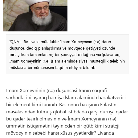
İQNA – Bir livanlı mütəfəkkir İmam Xomeyninin (r.ə) dərin
düşüncə, dəqiq planlaşdırma və mövqedə qətiyyəti özündə
birləşdirən tamamlanmış bir şəxsiyyət olduğunu vurğulayaraq,
İmam Xomeyninin (r.ə) İslam aləmində siyasi müstəqillik tələbinin
müstəsna bir nümunəsini təqdim etdiyini bildirib.
İmam Xomeyninin (r.ə) düşüncəsi İranın coğrafi
sərhədlərini aşaraq həmişə İslam aləmində hərəkətverici
bir element kimi tanınıb. Bəs onun baxışının Fələstin
məsələsindən tutmuş qlobal istibdada qarşı duruşa qədər
bu qədər təsirli olmasının və İmam Xomeyninin (r.ə)
ümmətin istiqamətini təyin edən bir qütb kimi strateji
mövqeyinin səbəbi hansı xüsusiyyətlərdir? Livanda