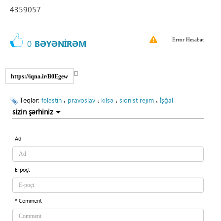
4359057
Error Hesabat
0
BƏYƏNİRƏM
https://iqna.ir/B0Egew
Teqlər:
،
،
،
،
fələstin
pravoslav
kilsə
sionist rejim
İşğal
sizin şərhiniz
Ad
E-poçt
* Comment