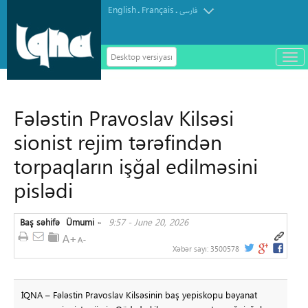
English
Français
.
.
فارسی
Desktop versiyası
باز
و
سته
ردن
Fələstin Pravoslav Kilsəsi
منو
sionist rejim tərəfindən
torpaqların işğal edilməsini
pislədi
Baş səhifə
Ümumi
9:57 - June 20, 2026
»
Xəbər sayı:
3500578
İQNA – Fələstin Pravoslav Kilsəsinin baş yepiskopu bəyanat