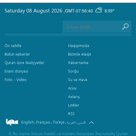
Saturday 08 August 2026
,
GMT-07:56:40
8.99°
Ön səhifə
Haqqımızda
Bütün xəbərlər
Bizimlə əlaqə
Quran üzrə fəaliyyətlər
Xəbərnamə
İslam dünyası
Sorğu
Foto - Video
Su və Hava
Arxiv
Axtarış
Linklər
RSS
English
Français
Türkçe
.
.
.
.
فارسی
العربیة
©
Bu saytın bütün maddi və mənəvi hüquqları Beynəlxalq Quran