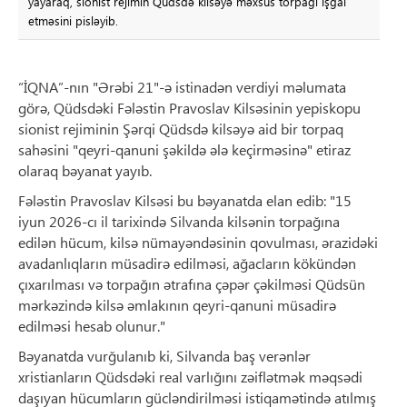
yayaraq, sionist rejimin Qüdsdə kilsəyə məxsus torpağı işğal
etməsini pisləyib.
“İQNA”-nın "Ərəbi 21"-ə istinadən verdiyi məlumata
görə, Qüdsdəki Fələstin Pravoslav Kilsəsinin yepiskopu
sionist rejiminin Şərqi Qüdsdə kilsəyə aid bir torpaq
sahəsini "qeyri-qanuni şəkildə ələ keçirməsinə" etiraz
olaraq bəyanat yayıb.
Fələstin Pravoslav Kilsəsi bu bəyanatda elan edib: "15
iyun 2026-cı il tarixində Silvanda kilsənin torpağına
edilən hücum, kilsə nümayəndəsinin qovulması, ərazidəki
avadanlıqların müsadirə edilməsi, ağacların kökündən
çıxarılması və torpağın ətrafına çəpər çəkilməsi Qüdsün
mərkəzində kilsə əmlakının qeyri-qanuni müsadirə
edilməsi hesab olunur."
Bəyanatda vurğulanıb ki, Silvanda baş verənlər
xristianların Qüdsdəki real varlığını zəiflətmək məqsədi
daşıyan hücumların gücləndirilməsi istiqamətində atılmış