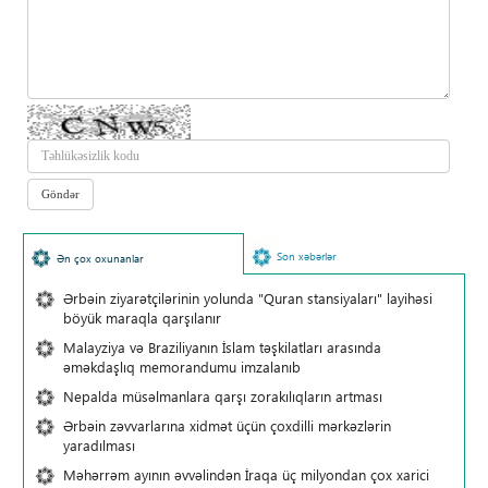
Son xəbərlər
Ən çox oxunanlar
Ərbəin ziyarətçilərinin yolunda "Quran stansiyaları" layihəsi
böyük maraqla qarşılanır
Malayziya və Braziliyanın İslam təşkilatları arasında
əməkdaşlıq memorandumu imzalanıb
Nepalda müsəlmanlara qarşı zorakılıqların artması
Ərbəin zəvvarlarına xidmət üçün çoxdilli mərkəzlərin
yaradılması
Məhərrəm ayının əvvəlindən İraqa üç milyondan çox xarici