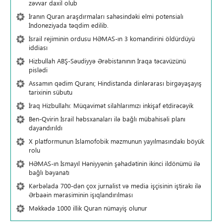
zəvvar daxil olub
İranın Quran araşdırmaları sahəsindəki elmi potensialı
İndoneziyada təqdim edilib.
İsrail rejiminin ordusu HƏMAS-ın 3 komandirini öldürdüyü
iddiası
Hizbullah ABŞ-Səudiyyə Ərəbistanının İraqa təcavüzünü
pislədi
Assamın qədim Quranı; Hindistanda dinlərarası birgəyaşayış
tarixinin sübutu
İraq Hizbullahı: Müqavimət silahlarımızı inkişaf etdirəcəyik
Ben-Qvirin İsrail həbsxanaları ilə bağlı mübahisəli planı
dayandırıldı
X platformunun İslamofobik məzmunun yayılmasındakı böyük
rolu
HƏMAS-ın İsmayıl Həniyyənin şəhadətinin ikinci ildönümü ilə
bağlı bəyanatı
Kərbəlada 700-dən çox jurnalist və media işçisinin iştirakı ilə
Ərbaəin mərasiminin işıqlandırılması
Məkkədə 1000 illik Quran nümayiş olunur