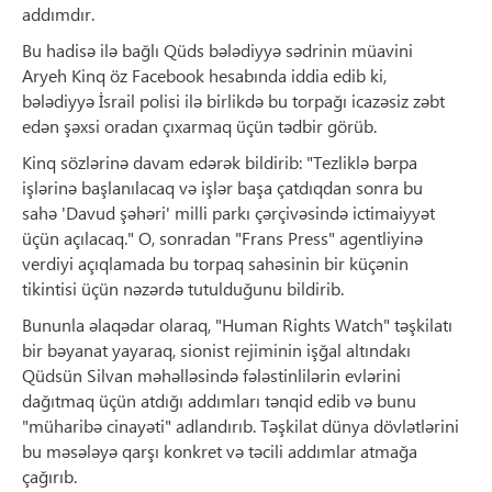
addımdır.
Bu hadisə ilə bağlı Qüds bələdiyyə sədrinin müavini
Aryeh Kinq öz Facebook hesabında iddia edib ki,
bələdiyyə İsrail polisi ilə birlikdə bu torpağı icazəsiz zəbt
edən şəxsi oradan çıxarmaq üçün tədbir görüb.
Kinq sözlərinə davam edərək bildirib: "Tezliklə bərpa
işlərinə başlanılacaq və işlər başa çatdıqdan sonra bu
sahə 'Davud şəhəri' milli parkı çərçivəsində ictimaiyyət
üçün açılacaq." O, sonradan "Frans Press" agentliyinə
verdiyi açıqlamada bu torpaq sahəsinin bir küçənin
tikintisi üçün nəzərdə tutulduğunu bildirib.
Bununla əlaqədar olaraq, "Human Rights Watch" təşkilatı
bir bəyanat yayaraq, sionist rejiminin işğal altındakı
Qüdsün Silvan məhəlləsində fələstinlilərin evlərini
dağıtmaq üçün atdığı addımları tənqid edib və bunu
"müharibə cinayəti" adlandırıb. Təşkilat dünya dövlətlərini
bu məsələyə qarşı konkret və təcili addımlar atmağa
çağırıb.