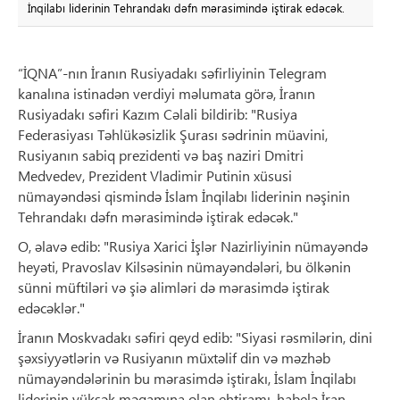
İnqilabı liderinin Tehrandakı dəfn mərasimində iştirak edəcək.
“İQNA”-nın İranın Rusiyadakı səfirliyinin Telegram
kanalına istinadən verdiyi məlumata görə, İranın
Rusiyadakı səfiri Kazım Cəlali bildirib: "Rusiya
Federasiyası Təhlükəsizlik Şurası sədrinin müavini,
Rusiyanın sabiq prezidenti və baş naziri Dmitri
Medvedev, Prezident Vladimir Putinin xüsusi
nümayəndəsi qismində İslam İnqilabı liderinin nəşinin
Tehrandakı dəfn mərasimində iştirak edəcək."
O, əlavə edib: "Rusiya Xarici İşlər Nazirliyinin nümayəndə
heyəti, Pravoslav Kilsəsinin nümayəndələri, bu ölkənin
sünni müftiləri və şiə alimləri də mərasimdə iştirak
edəcəklər."
İranın Moskvadakı səfiri qeyd edib: "Siyasi rəsmilərin, dini
şəxsiyyətlərin və Rusiyanın müxtəlif din və məzhəb
nümayəndələrinin bu mərasimdə iştirakı, İslam İnqilabı
liderinin yüksək məqamına olan ehtiramı, habelə İran