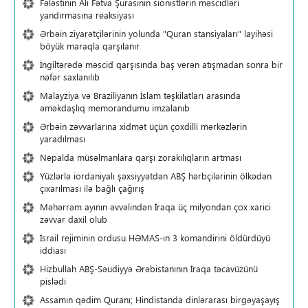
Fələstinin Ali Fətva Şurasının sionistlərin məscidləri
yandırmasına reaksiyası
Ərbəin ziyarətçilərinin yolunda "Quran stansiyaları" layihəsi
böyük maraqla qarşılanır
İngiltərədə məscid qarşısında baş verən atışmadan sonra bir
nəfər saxlanılıb
Malayziya və Braziliyanın İslam təşkilatları arasında
əməkdaşlıq memorandumu imzalanıb
Ərbəin zəvvarlarına xidmət üçün çoxdilli mərkəzlərin
yaradılması
Nepalda müsəlmanlara qarşı zorakılıqların artması
Yüzlərlə iordaniyalı şəxsiyyətdən ABŞ hərbçilərinin ölkədən
çıxarılması ilə bağlı çağırış
Məhərrəm ayının əvvəlindən İraqa üç milyondan çox xarici
zəvvar daxil olub
İsrail rejiminin ordusu HƏMAS-ın 3 komandirini öldürdüyü
iddiası
Hizbullah ABŞ-Səudiyyə Ərəbistanının İraqa təcavüzünü
pislədi
Assamın qədim Quranı; Hindistanda dinlərarası birgəyaşayış