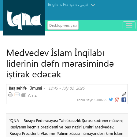
English
Français
.
.
فارسی
Desktop versiyası
باز
و
بست
کرد
Medvedev İslam İnqilabı
منو
liderinin dəfn mərasimində
iştirak edəcək
Baş səhifə
Ümumi
12:45 - July 02, 2026
»
Xəbər sayı:
3500658
İQNA – Rusiya Federasiyası Təhlükəsizlik Şurası sədrinin müavini,
Rusiyanın keçmiş prezidenti və baş naziri Dmitri Medvedev,
Rusiya Prezidenti Vladimir Putinin xüsusi nümayəndəsi kimi İslam