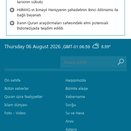
tarixinin sübutu
HƏMAS-ın İsmayıl Həniyyənin şəhadətinin ikinci ildönümü ilə
bağlı bəyanatı
İranın Quran araşdırmaları sahəsindəki elmi potensialı
İndoneziyada təqdim edilib.
Thursday 06 August 2026
,
GMT-01:06:59
8.99°
Ön səhifə
Haqqımızda
Bütün xəbərlər
Bizimlə əlaqə
Quran üzrə fəaliyyətlər
Xəbərnamə
İslam dünyası
Sorğu
Foto - Video
Su və Hava
Arxiv
Axtarış