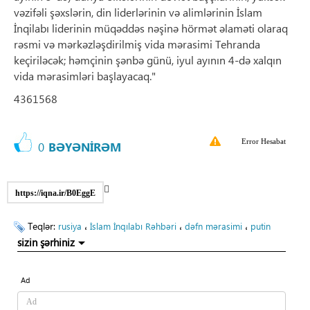
vəzifəli şəxslərin, din liderlərinin və alimlərinin İslam
İnqilabı liderinin müqəddəs nəşinə hörmət əlaməti olaraq
rəsmi və mərkəzləşdirilmiş vida mərasimi Tehranda
keçiriləcək; həmçinin şənbə günü, iyul ayının 4-də xalqın
vida mərasimləri başlayacaq."
4361568
Error Hesabat
0
BƏYƏNİRƏM
https://iqna.ir/B0EggE
Teqlər:
،
،
،
rusiya
İslam İnqılabı Rəhbəri
dəfn mərasimi
putin
sizin şərhiniz
Ad