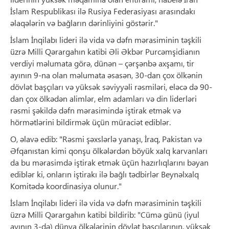
İslam Respublikası ilə Rusiya Federasiyası arasındakı
əlaqələrin və bağların dərinliyini göstərir."
İslam İnqilabı lideri ilə vida və dəfn mərasiminin təşkili
üzrə Milli Qərargahın katibi Əli Əkbər Purcəmşidianın
verdiyi məlumata görə, dünən – çərşənbə axşamı, tir
ayının 9-na olan məlumata əsasən, 30-dan çox ölkənin
dövlət başçıları və yüksək səviyyəli rəsmiləri, eləcə də 90-
dan çox ölkədən alimlər, elm adamları və din liderləri
rəsmi şəkildə dəfn mərasimində iştirak etmək və
hörmətlərini bildirmək üçün müraciət ediblər.
O, əlavə edib: "Rəsmi şəxslərlə yanaşı, İraq, Pakistan və
Əfqanıstan kimi qonşu ölkələrdən böyük xalq karvanları
da bu mərasimdə iştirak etmək üçün hazırlıqlarını bəyan
ediblər ki, onların iştirakı ilə bağlı tədbirlər Beynəlxalq
Komitədə koordinasiya olunur."
İslam İnqilabı lideri ilə vida və dəfn mərasiminin təşkili
üzrə Milli Qərargahın katibi bildirib: "Cümə günü (iyul
ayının 3-də) dünya ölkələrinin dövlət başçılarının, yüksək