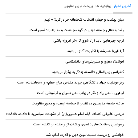
آخرین اخبار
پربازدید ها
پربحث ترین عناوین
میان بهشت و جهنم؛ انتخاب شجاعانه حر در کربلا + فیلم
رشد و تعالی جامعه دینی در گرو مجاهدت و مقابله با دشمن است
از چه چیزهایی باید آزاد شوی تا «حُرِ امروز» باشی
آیا تاریخ همیشه با اکثریت آغاز می‌شود
ابوالعلاء معَرّی و سلبریتی‌های دانشگاهی
کنفرانس بین‌المللی «فلسفه زندگی» برگزار می‌شود
رمز موفقیت جهاد دانشگاهی پیوند مقدس میان «علم» و «مجاهدت» است
اربعین، تمدن یاد و ذکر در برابر تمدن نسیان و فراموشی است
بیانیه‌ جامعه مدرسین در تقدیر از حماسه اربعین و محور مقاومت
بررسی تطبیقی اهداف قیام امام حسین(ع)؛ از «شهادت سیاسی» تا «اعاده خلافت»
رسواسازی جنایت‌های دشمن، ریشه‌ای‌تر و مقدم بر انتقام است
خوانشی روش‌مند، نسبت میان دین و قدرت کتاب شد