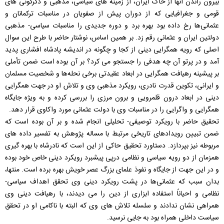
بیرون راندن آنها از خاک ایران، از زمینه های سیاسی، مذهبی و دگرگونی های
قومی و جغرافیایی که از دوران پیش از صفویان در مناسبات ترکمانان و
عثمانی‌ها رخ داده بود بهره برد و دوره جدیدی را مناسبات سیاسی- مذهبی
دولتین ایران و عثمانی رقم زد. بر همین اساس، نوشتار حاضر با طرح این سوال
اصلی که رویه همگرایی دینی از کجا و چگونه در اندیشه پادشاه افشاری پدید
آمد و در پرتو آن چه هدفی را جستجو می کرد؟ بر آن بوده است ضمن تأملی
بر پیشینه رهیافت همگرایی در ابعاد عقیدتی برخی نحله‌ها و شخصیت مسلمان
و ایرانی، تکوین قدرت نادری، رویکرد مذهبی وی و تلاش او در جهت همگرایی
دینی در ابعاد درون قلمرویی و برون مرزی را بررسی کرده و به ویژه جایگاه
همگرایی و واگرایی را در مناسبات وی با دولت عثمانی مورد واکاوی قرار دهد.
تحقیق حاضر با رویکرد توصیفی- تحلیلی انجام شده و بر آن بوده است که
ضمن تبیین رویدادهای تاریخی مرتبط با مساله پژوهش به تفسیر داده های
مربوطه نیز بپردازد. دستاورد تحقیق حاکی از این است که نادرشاه با بهره گیری
همزمان از دو رویه سیاسی و نظامی درپی پیشبرد رویکرد دینی خاص خود بوده
و در این جهت از جایگاه و نفوذ علمای بزرگ عصر خویش بهره برده است. منتها،
بدان سبب که عثمانی‌ها در پشت رویکرد دینی وی تحقق اهداف سیاسی-
نظامی و احیاناً استفاده ابزاری از دین را می دیدند، با رهیافت دینی وی
همراهی نشان ندادند و سلسله تلاش های وی که البته با ناکامی او در تحقق
سیاست داخلی همراه بود به جایی نرسید.