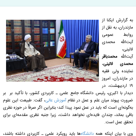
به گزارش ایکنا از
مازندران، به نقل از
روابط عمومی
آیت‌الله محمدی
لائینی،
آیت‌الله
محمدباقر
محمدی لائینی
،
نماینده ولی‌ فقیه
در مازندران، امروز
۱۹ اردیبهشت، در
دیدار با اکبری، رئیس دانشگاه جامع علمی‌ ـ کاربردی کشور، با تأکید بر بر
ضرورت پیوند میان علم و عمل در نظام
آموزش عالی
، گفت: طبیعت این علوم
به‌گونه‌ای است که باید در عمل نمود پیدا کند؛ بنابراین اگر صرفاً در حوزه نظری
باقی بماند، چندان فایده‌ای نخواهد داشت، زیرا جنبه نظری مقدمه‌ای برای
تحقق عمل است.
وی با بیان اینکه همه
دانشگاه‌
ها باید رویکرد علمی‌ ـ کاربردی داشته باشند،