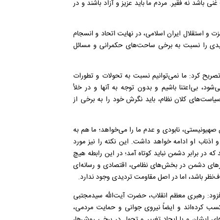
اشد نه فقیر. مردم ما باید عزیز و آزاد باشند و در
زت و استقلال ایران اسلامی، در نهایت اتحاد و انسجام
یدی را نسبت به برخی ساحت
های حکمرانی و مسائل
صریح کرد: ما نمی
توانیم نسبت به تحولات و تطورات
ی
شود، بی
اعتنا باشیم و بدون توجه به آنها و در خلأ
 سیاست
های کلان نظام، باید نگرش خود را به برخی از
صهیونیستی، نابودی و عدم ما را می
خواهد؛ ما هم به
 اذناب او ادامه خواهد داشت. این نکته را نیز مورد
 که در برابر دشمن نباید کوتاه آمد؛ در این رابطه هیچ
های دشمن در بخش
های نظامی، اقتصادی و رسانه
ای
اف
نظر باشد، اما در اصل مقاومت تردیدی وجود ندارد
.
فزود: رهبری معظم انقلاب، حضرت آیت
الله سیدمجتبی
 کسب کرده
اند و ایضاً نیروی جوانی و حمایت مردمی،
ای ایشان و با ایجاد تغییر و تحول در برخی روش
ها،