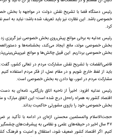
دنبال آن هستم و در نشست
ها و جلسات مرتبط، بر آن تأکید و ابرا
رئیس دستگاه قضا با تشریح نقش دولت در مواجهه با بخش خص
خصوصی باشد. این نظارت نیز باید تعریف شده باشد؛ نباید به اس
کرد
.
رئیس عدلیه به برخی موانع پیش
روی بخش خصوصی نیز گریزی زد و ع
بخش خصوصی مولد، مانع ایجاد می
کند، بخشنامه
ها و دستورالعم
بخش خصوصی برداریم. این قبیل چالش
ها و موانع غیرپیش
بینی
پذی
قاضی
القضات با تشریح نقش مشارکت مردم در تعالی کشور، گفت: ما 
باید از لفظ خارج شویم و در مقام عمل، از فکر مردم استفاده کنیم 
مشارکت مردم در امور، بها دادن به بخش خصوصی است
.
رئیس عدلیه افزود: اخیراً از ناحیه اتاق بازرگانی، نامه
ای به دست س
اقتصاد کشور به همراه راه
حل درج شده است؛ این اتفاق مبارک و مث
بخش خصوصی خود را بازوی مشورتی حاکمیت بداند
.
حجت
الاسلام والمسلمین محسنی اژه
ای در ادامه با تأکید بر ض
۴۷
سال اخیر در حیطه
های علمی و نظامی به پیشرفت
های چشمگیری
کنیم. اگر اقتصاد کشور ضعیف شود، استقلال و امنیت و فرهنگ کشو