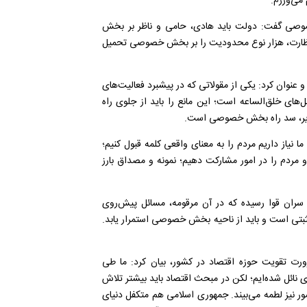
م می
ورزم
.
وصی گفت: دولت باید هادی، حامی و ناظر بر بخش
م نظارت، هزار نوع محدودیت را بر بخش خصوصی تحمیل
نوان کرد: یکی از مقولاتی که در پیشبرد فعالیت
های
ل
های خلق
الساعه است؛ این مانع را باید از جلوی راه
ر، سد راه بخش خصوصی است
.
نیاز داریم مردم را به معنای واقعی کلمه قبول کنیم؛
و مردم را در امور مشارکت دهیم؛ نمونه و مصداق بارز
ران قوا رسیده که در آن مرقومه، مسائل پیش
روی
بتی است و باید از ناحیه بخش خصوصی استمرار یابد.
رورت تقویت حوزه اقتصاد در کشور، بیان کرد: ما طی
 نائل شده
ایم؛ لکن در مبحث اقتصاد باید بیشتر تلاش
ر نیز لطمه می
بیند. جمهوری اسلامی هم متکفل دنیای