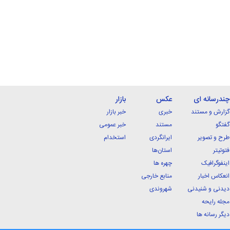
چندرسانه ای
عکس
بازار
گزارش و مستند
خبری
خبر بازار
گفتگو
مستند
خبر عمومی
طرح و تصویر
ایرانگردی
استخدام
فتوتیتر
استان‌ها
اینفوگرافیک
چهره ها
انعکاس اخبار
منابع خارجی
دیدنی و شنیدنی
شهروندی
مجله رایحه
دیگر رسانه ها