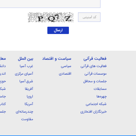
فعالیت قرآنی
سیاست و اقتصاد
بین الملل
معا
فعالیت های قرآنی
سیاسی
غرب آسیا
دانش
موسسات قرآنی
اقتصادی
آسیای مرکزی
اندی
جلسات و محافل
شرق آسیا
حوزه
مسابقات
آفریقا
شبکه
چهره‌ها
اروپا
جامع
شبکه اجتماعی
آمریکا
کتاب
خبرنگاران افتخاری
چندرسانه‌ای
جلسا
مقاومت