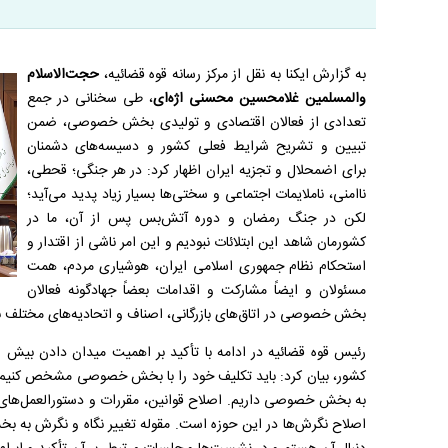
به گزارش ایکنا به نقل از مرکز رسانه قوه قضائیه،
حجت
الاسلام
والمسلمین غلامحسین محسنی اژه
ای
، طی سخنانی در جمع
تعدادی از فعالان اقتصادی و تولیدی بخش خصوصی، ضمن
تبیین و تشریح شرایط فعلی کشور و دسیسه
های دشمنان
برای اضمحلال و تجزیه ایران اظهار کرد: در هر جنگی؛ قحطی،
ناامنی، ناملایمات اجتماعی و سختی
ها بسیار زیاد پدید می
آید؛
لکن در جنگ رمضان و دوره آتش
بس پس از آن، ما در
کشورمان شاهد این ابتلائات نبودیم و این امر ناشی از اقتدار و
استحکام نظام جمهوری اسلامی ایران، هوشیاری مردم، همت
مسئولان و ایضاً مشارکت و اقدامات بعضاً جهادگونه
فعالان
بخش خصوصی در اتاق
های بازرگانی، اصناف و اتحادیه
های مختلف ب
رئیس قوه قضائیه در ادامه با تأکید بر اهمیت میدان دادن بی
کشور، بیان کرد: باید تکلیف خود را با بخش خصوصی مشخص کنیم. در
به بخش خصوصی داریم. اصلاح قوانین، مقررات و دستورالعمل
های
اصلاح نگرش
ها در این حوزه است. مقوله
تغییر نگاه و نگرش به 