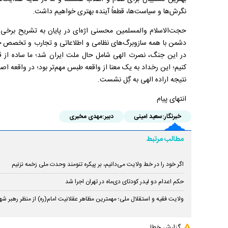
نگرش
ها و سیاست
ها، قطعاً آینده بهتری خواهیم داشت
.
حجت
الاسلام والمسلمین محسنی اژه
ای در پایان به تشریح برخ
دشمن با همه سازوبرگ
های نظامی و اطلاعاتی و تجارب و تخصص خو
در این جنگ، نصرت الهی شامل حال ملت ایران شد؛ ما ساده از 
کنیم؛ این رخداد به یک معنا از واقعه طبس مهم
تر بود؛ در واقعه اص
نتیجه اراده الهی به گِل نشست
.
انتهای پیام
خبرنگار:
سعید امینی
دبیر:
مهدی مخبری
مطالب مرتبط
اگر خود را در خط ولایت می‌دانیم، بر پیکره تنومند وحدت ملی زخمه نزنیم
حکم اعدام دو لیدر کودتای دی‌ماه در تهران اجرا شد
ولایت فقیه و استقلال ملی؛ مهمترین مظاهر عقلانیت امام(ره) از منظر رهبر شه
گزارش خطا