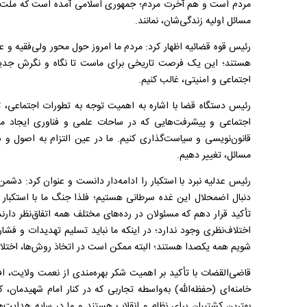
مردم است و هم آخرت مردم؛ جمهوری اسلامی آمده است که ملت غنی ب
مسائل اولیه زندگی
شان، نمانند
.
رئیس قوه قضائیه اظهار کرد: مردم ما امروز حول محور ولی
فقیه و ع
هستند؛ این یک فرصت تاریخی برای ماست تا نگاه و نگرش جد
اجتماعی و امنیتی، غالب کنیم
.
رئیس دستگاه قضا با اشاره به اهمیت توجه به تطورات اجتماعی، ت
اجتماعی و پیشرفت
هایی که در ساحات علمی و فناوری ایجاد م
قانون
نویسی و سیاست
گذاری کنیم. ما در عین التزام به اصول و
مسائل، تغییر دهیم
.
رئیس عدلیه نبرد با استکبار را ادامه
دار دانست و عنوان کرد: دشمن 
دنبال اضمحلال این غده سرطانی هستیم؛ فلذا جنگ ما با استکبار و
تأکید قرار دهم که مسئولان در رده
های مختلف همه اتفاق
نظر دارند
اختلاف
نظری وجود ندارد؛ در اینکه ما نباید تسلیم تهدیدات و فشار
شویم همه یکصدا هستند؛ البته ممکن است در اتخاذ روش
ها، اختل
قاضی
القضات با تأکید بر اهمیت شکر بهره
مندی از نعمت ولایت، ا
خامنه
ای (حفظه
الله) به
واسطه
‌
تجاربی که در کنار امام شهیدمان،
بهترین کشتیبان برای نظام و انقلاب هستند و ما در سایه هدایت
ه