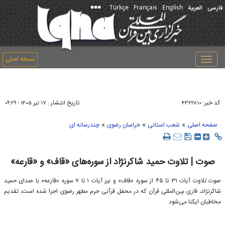
Türkçe
Français
English
فارسی
العربیة
نسخه اصلی
Toggle
navigation
کد خبر:
تاریخ انتشار :
۴۳۶۲۸۱۰
۱۷ تير ۱۴۰۵ - ۰۹:۲۹
»
»
»
صفحه اصلی
شعب استانی
خراسان رضوی
چندرسانه ای
صوت | تلاوت حمید شاکرنژاد از سوره‌‌های «قاف» و «قارعه»
صوت تلاوت آیات ۳۱ تا ۴۵ از سوره «قاف» و نیز آیات ۱ تا ۷ سوره «قارعه» با صدای حمید
شاکرنژاد، قاری بین‌المللی قرآن که در محفل قرآنی حرم مطهر رضوی اجرا شده است، تقدیم
مخاطبان ایکنا می‌شود.