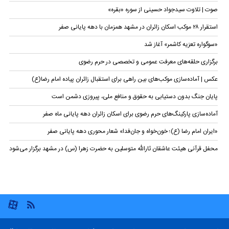
صوت | تلاوت سیدجواد حسینی از سوره‌ «بقره»
استقرار ۲۸ موکب اسکان زائران در مشهد همزمان با دهه پایانی صفر
«سوگواره تعزیه کاشمر» آغاز شد
برگزاری حلقه‌های معرفت عمومی و تخصصی در حرم رضوی
عکس | آماده‌سازی موکب‌های بین راهی برای استقبال زائران پیاده امام رضا(ع)
پایان جنگ بدون دستیابی به حقوق و منافع ملی، پیروزی دشمن است
آماده‌سازی پارکینگ‌های حرم رضوی برای اسکان زائران دهه پایانی ماه صفر
«ایران امام رضا (ع)؛ خون‌خواه و جان‌فدا» شعار محوری دهه پایانی صفر
محفل قرآنی هیئت عاشقان ثارالله متوسلین به حضرت زهرا (س) در مشهد برگزار می‌شود