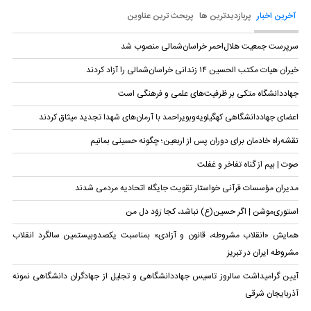
آخرین اخبار
پربازدیدترین ها
پربحث ترین عناوین
سرپرست جمعیت هلال‌احمر خراسان‌شمالی منصوب شد
خیران هیات مکتب الحسین ۱۴ زندانی خراسان‌شمالی را آزاد کردند
جهاددانشگاه متکی بر ظرفیت‌های علمی و فرهنگی است
اعضای جهاددانشگاهی کهگیلویه‌وبویراحمد با آرمان‌های شهدا تجدید میثاق کردند
نقشه‌راه خادمان برای دوران پس از اربعین؛ چگونه حسینی بمانیم
صوت | بیم از گناه تفاخر و غفلت
مدیران مؤسسات قرآنی خواستار تقویت جایگاه اتحادیه‌ مردمی شدند
استوری‌موشن | اگر حسین(ع) نباشد، کجا رَوَد دل من
همایش «انقلاب مشروطه، قانون و آزادی» بمناسبت یکصدوبیستمین سالگرد انقلاب
مشروطه ایران در تبریز
آیین گرامیداشت سالروز تاسیس جهاددانشگاهی و تجلیل از جهادگران دانشگاهی نمونه
آذربایجان شرقی