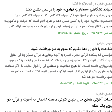
مهدی فیض در گفت‌وگو با ایکنا:
جهاددانشگاهی «سخاوتِ نهادی» خود را در عمل نشان دهد
مهدی فیض، معاون اسبق فرهنگی جهاددانشگاهی گفت: جهاددانشگاهی باید
«سخاوتِ نهادی» خود را به کشور نشان دهد و هرجا لازم است که حرکت و مأموریت
جدیدی اتفاق بیفتد، جهاد در آن زمینه طرحی نو برای خدمت به جامعه ارائه کند.
کد خبر: ۴۰۷۳۵۷۷ تاریخ انتشار : ۱۴۰۱/۰۵/۰۵
مهدی فیض:
شفاعت را طوری معنا نکنیم که منجر به سوءبرداشت شود
مؤسس اندیشکده قرآنی تدبر با اشاره به آنچه وهابی‌ها بر آن تمرکز وبا آن تقابل
دارند، گفت: آنها در کتاب‌ها چیزهایی دیده‌اند که شفاعت گاهی اوقات رنگ و بوی
پارتی‌بازی داشته است، اما هیچ عقلانیت و منطقی آن را قبول ندارد، لذا اگر شفاعت
را به عنوان یکی از ارکان تفکر شیعه اینگونه تفسیر کنیم، اشتباه است و منجر به
سوءبرداشت خواهد شد.
کد خبر: ۳۹۷۰۳۴۶ تاریخ انتشار : ۱۴۰۰/۰۲/۱۹
مهدی فیض:
حیات آخرتی همان حال پنهان کنونی ماست / ایمان به آخرت و قرآن؛ دو
روی یک سکه
مؤسس اندیشکده قرآنی تدبر با بیان اینکه باطن حیاتمان، همان حیات آخرتی است