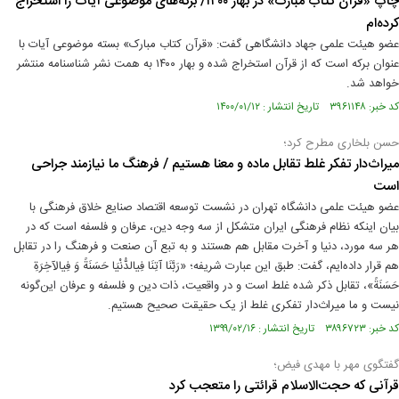
چاپ «قرآن کتاب مبارک» در بهار ۱۴۰۰/ برکه‌های موضوعی آیات را استخراج
کرده‌ام
عضو هیئت علمی جهاد دانشگاهی گفت: «قرآن کتاب مبارک» بسته موضوعی آیات با
عنوان برکه است که از قرآن استخراج شده و بهار ۱۴۰۰ به همت نشر شناسنامه منتشر
خواهد شد.
کد خبر: ۳۹۶۱۱۴۸ تاریخ انتشار : ۱۴۰۰/۰۱/۱۲
حسن بلخاری مطرح کرد؛
میراث‌دار تفکر غلط تقابل ماده و معنا هستیم / فرهنگ ما نیازمند جراحی
است
عضو هیئت علمی دانشگاه تهران در نشست توسعه اقتصاد صنایع خلاق فرهنگی با
بیان اینکه نظام فرهنگی ایران متشکل از سه وجه دین، عرفان و فلسفه است که در
هر سه مورد، دنیا و آخرت مقابل هم‌ هستند و به تبع آن صنعت و فرهنگ را در تقابل
هم قرار داده‌ایم، گفت: طبق این عبارت شریفه؛ «رَبَّنَا آتِنَا فِی‏الدُّنْیَا حَسَنَةً وَ فِی‏الآخِرَةِ
حَسَنَةً»، تقابل ذکر شده غلط است و در واقعیت، ذات دین و فلسفه و عرفان این‌گونه
نیست و ما میراث‌دار تفکری غلط از یک حقیقت صحیح هستیم.
کد خبر: ۳۸۹۶۷۲۳ تاریخ انتشار : ۱۳۹۹/۰۲/۱۶
گفتگوی مهر با مهدی فیض؛
قرآنی که حجت‌الاسلام قرائتی را متعجب کرد