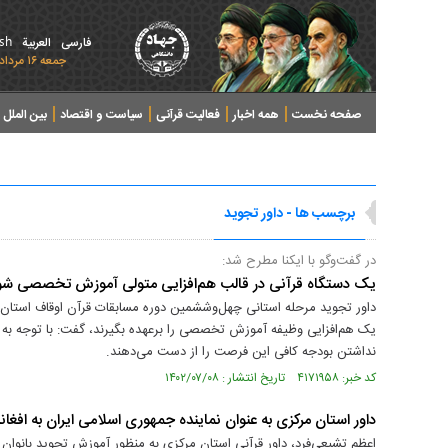
ish
فارسی
العربیة
جمعه ۱۶ مرداد ۱۴۰۵ - 2026 August 07
صفحه نخست
همه اخبار
فعالیت قرآنی
سیاست و اقتصاد
بین الملل
پرونده های خبری
برچسب ها - داور تجوید
در گفت‌و‌گو با ایکنا مطرح شد:
یک دستگاه‌ قرآنی در قالب هم‌افزایی متولی آموزش تخصصی شو
داور تجوید مرحله استانی چهل‌و‌ششمین دوره مسابقات قرآن اوقاف استان مرک
یک هم‌افزایی وظیفه آموزش تخصصی را برعهده بگیرند، گفت: با توجه به 
نداشتن بودجه کافی این فرصت را از دست می‌دهند.
کد خبر: ۴۱۷۱۹۵۸ تاریخ انتشار : ۱۴۰۲/۰۷/۰۸
داور استان مرکزی به عنوان نماینده جمهوری اسلامی ایران به افغا
اعظم تشیعی‌فرد، داور قرآنی استان مرکزی به منظور آموزش تجوید بانوان ا