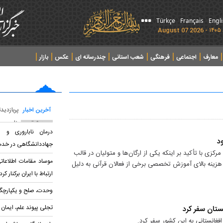
Türkçe
Français
Engl
معارف
اجتماعی
فرهنگی
شعب استانی
چندرسانه ای
عکس
بازار
آخرین اخبار
پربازدید
پربحث ترین عناوین
درمان ناباروری و س
د
جهاددانشگاهی در خدم
زی با تأکید بر اینکه یکی از ارگان‌ها و متولیان در قالب
موساد مقامات اطلاعا
هزینه بالای آموزش تخصصی برخی از فعالان قرآنی به دلیل
ارتباط با ایران برکنار کرد
وحدت، صلح و یکپارچگی
تجلی پیوند علم، ایمان
نستان سفر کرد
فغانستانی به این کشور سفر کرد.