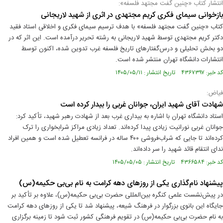
انتشار کتاب «چنین گفت مجتهد فلسفه»:
بازخوانی سیمای فکری کریم مجتهدی در اثری از شهید لاریجانی
کتاب «چنین گفت مجتهد فلسفه» با هدف ترسیم سیمای فکری و اخلاقی استاد فقید
دکتر کریم مجتهدی توسط شهید لاریجانی به رشته تحریر درآمده است. این اثر که در
دو بخش تحلیلی و درس‌گفتارهای تاریخ فلسفه غرب تدوین شده، اکنون توسط
انتشارات دانشگاه تهران منتشر شده است.
کد خبر: ۴۳۶۷۳۹۷ تاریخ انتشار : ۱۴۰۵/۰۵/۱۱
فیاض:
شهادت آقای شهید ایران، جوانان غربی را بیدار کرده است
استاد دانشگاه تهران با اشاره به بیداری غرب بعد از شهادت رهبر شهید، تأکید کرد:
جوانان غربی نورانیت زیادی پیدا کرده‌اند. تعداد زیادی مراکز شرابخواری را ترک
کرده‌اند تا جایی که شراب‌فروشی ۴۰۰ ساله در فرانسه تعطیل شده است و همین افراد
ندای انتقام قائد شهید را سر داده‌اند.
کد خبر: ۴۳۶۶۵۸۴ تاریخ انتشار : ۱۴۰۵/۰۵/۰۵
پیشنهاد نام‌گذاری یکی از روزهای دهه کرامت به نام بی‌بی حکیمه(س)
در پیش‌نشست علمی کنگره بین‌المللی حضرت بی‌بی حکیمه(س)، علاوه بر تأکید بر
جایگاه این بانوی بزرگوار در فرهنگ شیعه، پیشنهاد شد تا یکی از روزهای دهه کرامت
به نام حضرت بی‌بی حکیمه(س) در تقویم فرهنگی کشور ثبت شود تا زمینه برگزاری