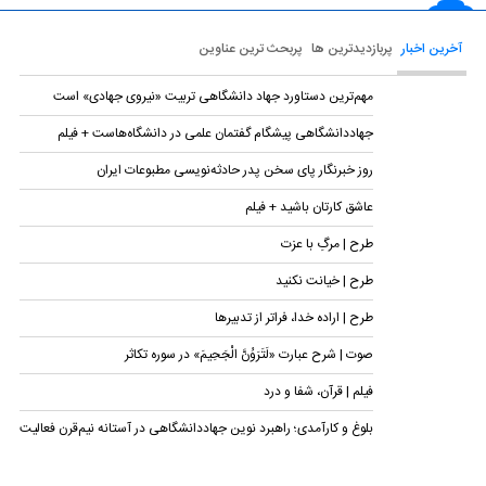
آخرین اخبار
پربازدیدترین ها
پربحث ترین عناوین
مهم‌ترین دستاورد جهاد دانشگاهی تربیت «نیروی جهادی» است
جهاددانشگاهی پیشگام گفتمان علمی در دانشگاه‌هاست + فیلم
روز خبرنگار پای سخن پدر حادثه‌نویسی مطبوعات ایران
عاشق کارتان باشید + فیلم
طرح | مرگِ با عزت
طرح | خیانت نکنید
طرح | اراده خدا، فراتر از تدبیرها
صوت | شرح عبارت «لَتَرَوُنَّ الْجَحِیمَ» در سوره تکاثر
فیلم | قرآن، شفا و درد
بلوغ و کارآمدی؛ راهبرد نوین جهاددانشگاهی در آستانه نیم‌قرن فعالیت