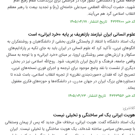
جامعه علمی و دانشگاهی کشور فردا در مراسمی برای بزرگداشت مقام رفیع امام
شهید، حضرت آیت‌الله العظمی سیدعلی خامنه‌ای (ره) و تجدید بیعت با رهبر معظم
انقلاب اسلامی گرد هم می‌آیند.
کد خبر: ۴۳۶۴۸۰۰ تاریخ انتشار : ۱۴۰۵/۰۴/۲۸
علوم انسانی ایران نیازمند بازتعریف بر پایه «خرد ایرانی» است
یک استاد دانشگاه با انتقاد از وابستگی فکری بخشی از دانشگاهیان و روشنفکران به
الگوهای غربی، تأکید کرد که علوم انسانی در ایران باید به جای تکیه بر پارادایم‌های
سکولار و ارزش‌های عصر روشنگری اروپا، بر مبنای «خرد ایرانی» و با توجه به مسائل
واقعی جامعه، فرهنگ و تاریخ ایران بازتعریف شود. روح‌الله اسلامی نیز در بخش
دیگری از نشست با نقد وضع موجود برای ترجمه و اجرای فوری نسخه‌های غربی،
تصریح کرد که فقدان «صورت‌بندی نظری» از تجربه انقلاب اسلامی، باعث شده تا
دستاوردهای بزرگ ایران در جهان مدرن، در دانشگاه‌ها و حوزه‌های فکری مغفول
بماند.
کد خبر: ۴۳۶۳۹۵۶ تاریخ انتشار : ۱۴۰۵/۰۴/۲۳
کلانتری:
هویت ایرانی یک امر ساختگی و تخیلی نیست
یک استاد دانشگاه گفت: هویت ایرانی، برخلاف ملل جدید که پس از پیمان وستفالی
با چسب‌های سیاسی ساخته شده‌اند، یک هویت ساختگی یا تخیلی نیست. ایران