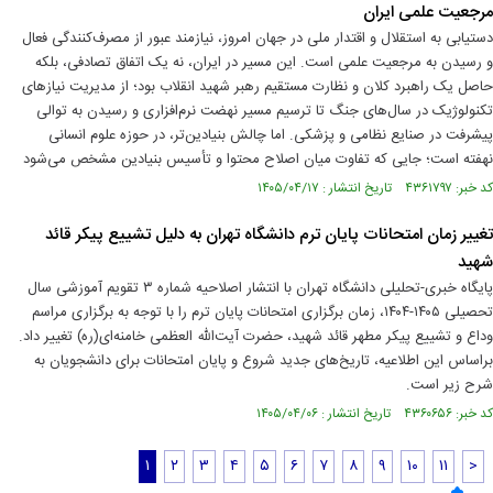
مرجعیت علمی ایران
دستیابی به استقلال و اقتدار ملی در جهان امروز، نیازمند عبور از مصرف‌کنندگی فعال
و رسیدن به مرجعیت علمی است. این مسیر در ایران، نه یک اتفاق تصادفی، بلکه
حاصل یک راهبرد کلان و نظارت مستقیم رهبر شهید انقلاب بود؛ از مدیریت نیازهای
تکنولوژیک در سال‌های جنگ تا ترسیم مسیر نهضت نرم‌افزاری و رسیدن به توالی
پیشرفت در صنایع نظامی و پزشکی. اما چالش بنیادین‌تر، در حوزه علوم انسانی
نهفته است؛ جایی که تفاوت میان اصلاح محتوا و تأسیس بنیادین مشخص می‌شود
کد خبر: ۴۳۶۱۷۹۷ تاریخ انتشار : ۱۴۰۵/۰۴/۱۷
تغییر زمان امتحانات پایان ترم دانشگاه تهران به دلیل تشییع پیکر قائد
شهید
پایگاه خبری-تحلیلی دانشگاه تهران با انتشار اصلاحیه شماره ۳ تقویم آموزشی سال
تحصیلی ۱۴۰۵-۱۴۰۴، زمان برگزاری امتحانات پایان ترم را با توجه به برگزاری مراسم
وداع و تشییع پیکر مطهر قائد شهید، حضرت آیت‌الله العظمی خامنه‌ای(ره) تغییر داد.
براساس این اطلاعیه، تاریخ‌های جدید شروع و پایان امتحانات برای دانشجویان به
شرح زیر است.
کد خبر: ۴۳۶۰۶۵۶ تاریخ انتشار : ۱۴۰۵/۰۴/۰۶
۱
۲
۳
۴
۵
۶
۷
۸
۹
۱۰
۱۱
>