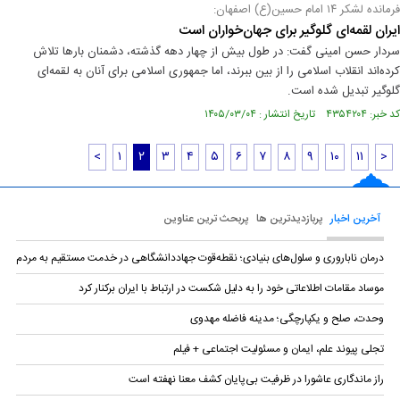
فرمانده لشکر ۱۴ امام حسین(ع) اصفهان:
ایران لقمه‌ای گلوگیر برای جهان‌خواران است
سردار حسن امینی گفت: در طول بیش از چهار دهه گذشته، دشمنان بارها تلاش
کرده‌اند انقلاب اسلامی را از بین ببرند، اما جمهوری اسلامی برای آنان به لقمه‌ای
گلوگیر تبدیل شده است.
کد خبر: ۴۳۵۴۲۰۴ تاریخ انتشار : ۱۴۰۵/۰۳/۰۴
<
۱
۲
۳
۴
۵
۶
۷
۸
۹
۱۰
۱۱
>
آخرین اخبار
پربازدیدترین ها
پربحث ترین عناوین
درمان ناباروری و سلول‌های بنیادی؛ نقطه‌قوت جهاددانشگاهی در خدمت مستقیم به مردم
موساد مقامات اطلاعاتی خود را به دلیل شکست در ارتباط با ایران برکنار کرد
وحدت، صلح و یکپارچگی؛ مدینه فاضله مهدوی
تجلی پیوند علم، ایمان و مسئولیت اجتماعی + فیلم
راز ماندگاری عاشورا در ظرفیت بی‌پایان کشف معنا نهفته است