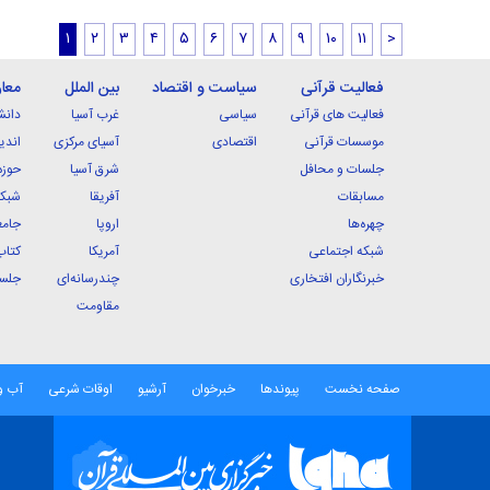
۱
۲
۳
۴
۵
۶
۷
۸
۹
۱۰
۱۱
>
فعالیت قرآنی
سیاست و اقتصاد
بین الملل
معا
فعالیت های قرآنی
سیاسی
غرب آسیا
دانش
موسسات قرآنی
اقتصادی
آسیای مرکزی
اندی
جلسات و محافل
شرق آسیا
حوزه
مسابقات
آفریقا
شبکه
چهره‌ها
اروپا
جامع
شبکه اجتماعی
آمریکا
کتاب
خبرنگاران افتخاری
چندرسانه‌ای
جلسا
مقاومت
صفحه نخست
پیوندها
خبرخوان
آرشیو
اوقات شرعی
آب و