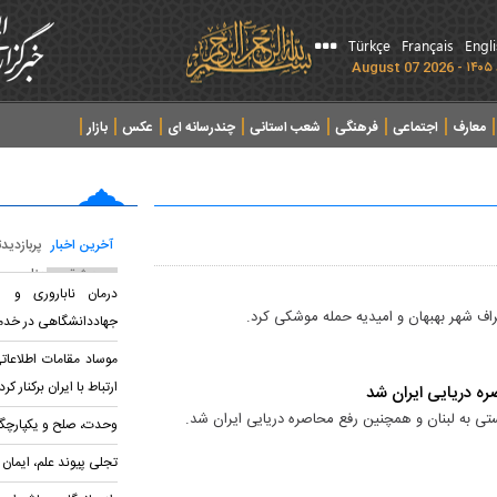
Türkçe
Français
Engl
معارف
اجتماعی
فرهنگی
شعب استانی
چندرسانه ای
عکس
بازار
آخرین اخبار
پربازدید
پربحث ترین عناوین
درمان ناباروری و س
جهاددانشگاهی در خدم
موساد مقامات اطلاعا
ارتباط با ایران برکنار کرد
ره دریایی ایران شد
تی به لبنان و همچنین رفع محاصره دریایی ایران شد.
وحدت، صلح و یکپارچگی
تجلی پیوند علم، ایمان