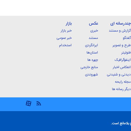
چندرسانه ای
عکس
بازار
گزارش و مستند
خبری
خبر بازار
گفتگو
مستند
خبر عمومی
طرح و تصویر
ایرانگردی
استخدام
فتوتیتر
استان‌ها
اینفوگرافیک
چهره ها
انعکاس اخبار
منابع خارجی
دیدنی و شنیدنی
شهروندی
مجله رایحه
دیگر رسانه ها
 بلامانع است.