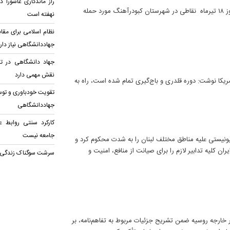
راز ماندگاری عاشورا 
معاون سیاسی امنیتی و اجتماعی استانداری همدان، اعلام کرد: بامداد امروز ۱۸ تیرماه نقاطی در شهرستان کبودرآهنگ مورد حمله
نهفته است
نظام اسلامی برای مقا
جهاددانشگاهی نیاز دار
جهاد دانشگاهی در ت
نقش مهمی دارد
کا نوشت: دوره قلدری و باج‌گیری تمام شده است، راه به
تقویت خودباوری و توسع
جهاددانشگاهی
کارکرد سنتی روابط ع
جامعه نیست
یونیستی علیه مناطق مختلف لبنان را به شدت محکوم کرد و
می ایران کلیه تدابیر لازم را برای صیانت از منافع، امنیت و
سرشت سوگناک زندگی
ر خارجه روسیه ضمن تشریح جزئیات مربوط به تفاهم‌نامه، بر