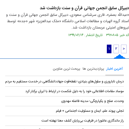
دبیرکل سابق انجمن جهانی قرآن و سنت بازداشت شد
«عبدالله بصفر»، قاری سرشناس سعودی، دبیرکل سابق انجمن جهانی قرآن و سنت و
استاد گروه الهیات و مطالعات اسلامی دانشگاه «ملک عبدالعزیز» شهر «جده» توسط
نیروهای امنیتی عربستان بازداشت شد.
کد خبر: ۳۹۲۰۸۰۵ تاریخ انتشار : ۱۳۹۹/۰۶/۱۴
۱
۲
>
آخرین اخبار
پربازدیدترین ها
پربحث ترین عناوین
درمان ناباروری و سلول‌های بنیادی؛ نقطه‌قوت جهاددانشگاهی در خدمت مستقیم به مردم
موساد مقامات اطلاعاتی خود را به دلیل شکست در ارتباط با ایران برکنار کرد
وحدت، صلح و یکپارچگی؛ مدینه فاضله مهدوی
تجلی پیوند علم، ایمان و مسئولیت اجتماعی + فیلم
راز ماندگاری عاشورا در ظرفیت بی‌پایان کشف معنا نهفته است