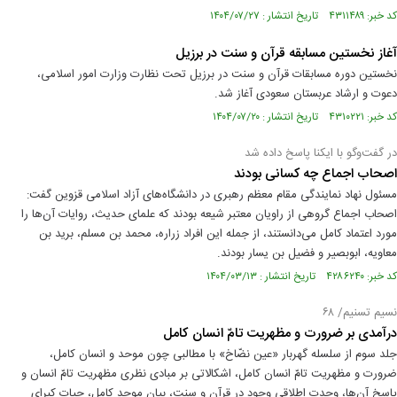
کد خبر: ۴۳۱۱۴۸۹ تاریخ انتشار : ۱۴۰۴/۰۷/۲۷
آغاز نخستین مسابقه قرآن و سنت در برزیل
نخستین دوره مسابقات قرآن و سنت در برزیل تحت نظارت وزارت امور اسلامی،
دعوت و ارشاد عربستان سعودی آغاز شد.
کد خبر: ۴۳۱۰۲۲۱ تاریخ انتشار : ۱۴۰۴/۰۷/۲۰
در گفت‌وگو با ایکنا پاسخ داده شد
اصحاب اجماع چه کسانی بودند
مسئول نهاد نمایندگی مقام معظم رهبری در دانشگاه‌های آزاد اسلامی قزوین گفت:
اصحاب اجماع گروهی از راویان معتبر شیعه بودند که علمای حدیث، روایات آن‌ها را
مورد اعتماد کامل می‌دانستند، از جمله این افراد زراره، محمد بن مسلم، برید بن
معاویه، ابوبصیر و فضیل بن یسار بودند.
کد خبر: ۴۲۸۶۲۴۰ تاریخ انتشار : ۱۴۰۴/۰۳/۱۳
نسیم تسنیم/ ۶۸
درآمدی بر ضرورت و مظهريت تامّ انسان كامل
جلد سوم از سلسله گهربار «عين نضّاخ» با مطالبی چون موحد و انسان كامل،
ضرورت و مظهريت تامّ انسان كامل، اشكالاتی بر مبادی نظری مظهريت تامّ انسان و
پاسخ آن‌ها، وحدت اطلاقی وجود در قرآن و سنت، بيان موحد كامل، حيات كبرای