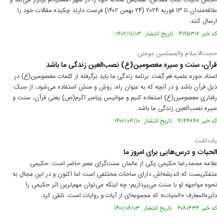
انجمن ادبیات کتاب مقدس، همایش سالانه خود را در شهر آمستردام برگزار می‌کند و
علاقه‌مندان تا ۱۳ فوریه ۲۰۲۴ (۲۴ بهمن ۱۴۰۲) فرصت دارند چکیده مقالات خود را
ارسال کنند.
کد خبر: ۴۱۹۵۳۱۲ تاریخ انتشار : ۱۴۰۲/۱۱/۰۳
حجت‌الاسلام والمسلمین مومنی:
قرآن، سنت و سیره معصومین(ع) نصب‌العین زندگی ما باشد
استاد حوزه علمیه قم گفت: برنامه زندگی ما باید برگرفته از کلمات معصومین(ع) در
ذیل قرآن باشد و در آنچه که به عنوان راه، روش و منش استفاده می‌شود، از سبک
رفتاری معصومین(ع) استفاده کنیم و موانیس پیامبر اکرم(ص) یعنی قرآن، سنت و
سیره نصب‌العین زندگی ما باشد.
کد خبر: ۴۱۴۴۸۴۸ تاریخ انتشار : ۱۴۰۲/۰۳/۱۰
یادداشت
الحیات و درس‌هایی برای امروز ما
علامه محمدرضا حکیمی یکی از عالمان سنت‌گرای عصر حاضر است. حکیمی
متفکریست که اندیشه‌اش دارای ساحات مختلفی است اما اکنون و در این مجال به
نحوه مواجهه او با سنت می‌پردازیم؛ چه‌ اینکه می‌توان مهم‌ترین اثر حکیمی را
دایره‌المعارف «الحیات» که مجموعه‌ای از آیات و روایات است، تلقی کرد.
کد خبر: ۴۰۸۰۴۳۴ تاریخ انتشار : ۱۴۰۱/۰۶/۰۳