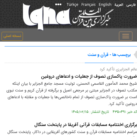
Türkçe
Français
English
فارسی
العربیة
نسخه اصلی
Toggle
navigation
برچسب ها - قرآن و سنت
عالم الجزایری تأکید کرد
ضرورت پاکسازی تصوف از جعلیات و ادعاهای دروغین
شیخ محمد المأمون القاسمی الحسنی، تولیت مسجد جامع الجزایر با بیان اینکه
مکتب تصوف در الجزایر مبتنی بر مرجعی اصیل و برگرفته از قرآن کریم و سنت نبوی
است بر ضرورت پاک‌سازی تصوف از تمام ناخالصی‌ها یا جعلیات و مقابله با ادعاهای
دروغین تأکید کرد.
کد خبر: ۴۳۵۰۴۹۱ تاریخ انتشار : ۱۴۰۵/۰۲/۱۵
برگزاری اختتامیه مسابقات قرآنی آفریقا در پایتخت سنگال
مراسم اختتامیه مسابقات قرآن و سنت کشورهای آفریقایی در داکار، پایتخت سنگال