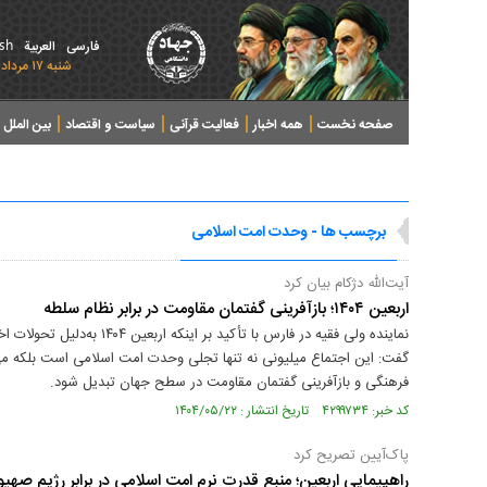
ish
فارسی
العربیة
شنبه ۱۷ مرداد ۱۴۰۵ - 2026 August 08
صفحه نخست
همه اخبار
فعالیت قرآنی
سیاست و اقتصاد
بین الملل
پرونده های خبری
برچسب ها - وحدت امت اسلامی
آیت‌الله دژکام بیان کرد
اربعین ۱۴۰۴؛ بازآفرینی گفتمان مقاومت در برابر نظام سلطه
نماینده ولی‌ فقیه در فارس با ت
گفت: این اجتماع میلیونی نه تنها تجلی وحدت امت اسلامی است بلکه می‌
فرهنگی و بازآفرینی گفتمان مقاومت در سطح جهان تبدیل شود.
کد خبر: ۴۲۹۹۷۳۴ تاریخ انتشار : ۱۴۰۴/۰۵/۲۲
پاک‌آیین تصریح کرد
راهپیمایی اربعین؛ منبع قدرت نرم امت اسلامی در برابر رژیم صهی