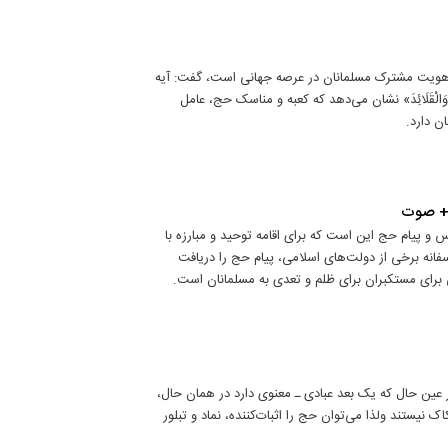
 هویت مشترک مسلمانان در عرصه جهانی است، گفت: آیه
مَ وَالْهَدْيَ وَالْقَلَائِدَ» نشان می‌دهد که کعبه و مناسک حج، عامل
ن دارد.
ی + صوت
 و پیام حج این است که برای اقامه توحید و مبارزه با
نه برخی از دولت‌های اسلامی، پیام حج را دریافت
بی برای مستکبران برای ظلم و تعدی به مسلمانان است.
ر عین حال که یک بعد عبادی ـ معنوی دارد در همان حال،
 نیستند ولذا می‌توان حج را اثبات‌کننده، نماد و تبلور