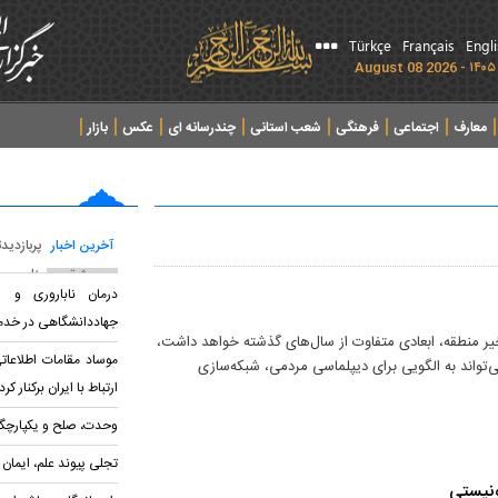
Türkçe
Français
Engl
معارف
اجتماعی
فرهنگی
شعب استانی
چندرسانه ای
عکس
بازار
آخرین اخبار
پربازدید
پربحث ترین عناوین
درمان ناباروری و س
جهاددانشگاهی در خدم
أکید بر اینکه اربعین ۱۴۰۴ به‌دلیل تحولات اخیر منطقه، ابعادی متفاوت از سال‌های گذشته خواهد داشت،
موساد مقامات اطلاعا
تواند به الگویی برای دیپلماسی مردمی، شبکه‌سازی
ارتباط با ایران برکنار کرد
وحدت، صلح و یکپارچگی
تجلی پیوند علم، ایمان
ونیستی