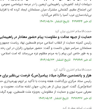
دیپلمات ارشد کشورمان، راهپیمایی اربعین را در عرصه دیپلماسی عمومی ی
این اجتماع عظیم، گفتمانی مشترک میان مسلمانان ایجاد کرده که با افز
بی‌ثبات‌سازی غرب آسیا را ناکام می‌گذارد.
کد خبر: ۴۲۹۸۹۴۴ تاریخ انتشار : ۱۴۰۴/۰۵/۲۰
حجت‌الاسلام اختری بیان کرد
حمایت از جبهه عدالت و مقاومت؛ پیام حضور معنادار در راهپیمایی
رئیس کمیته حمایت از انقلاب اسلامی مردم فلسطین نهاد ریاست جمهوری
مسلمانان سراسر جهان دانست و گفت: حضور میلیونی زائران در این رخداد،
و به طور خاص این پیام را به مردم مظلوم غزه می‌رساند که امت اسلامی ب
کد خبر: ۴۲۹۸۹۰۹ تاریخ انتشار : ۱۴۰۴/۰۵/۲۳
حجت‌الاسلام اختری تأکید کرد
هزار و پانصدمین سالگرد میلاد پیامبر(ص)؛ فرصت بی‌نظیر برای 
رئیس ستاد مرکزی بزرگداشت هفته وحدت با تأکید بر لزوم بهره‌برداری حدا
اسلام(ص)، گفت: امروز بیش از هر زمان، جهان تشنه عدالت، معنویت و ا
معرفی سیره نبوی و حمایت از مظلومان، به‌ویژه ملت فلسطین، بهره گرفت
کد خبر: ۴۲۹۸۳۶۷ تاریخ انتشار : ۱۴۰۴/۰۵/۱۴
قدیری ابیانه مطرح کرد