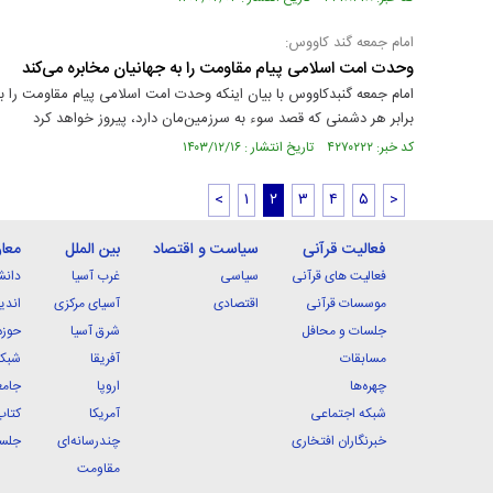
امام جمعه گند کاووس:
وحدت امت اسلامی پیام مقاومت را به جهانیان مخابره می‌کند
امام جمعه گنبدکاووس با بیان اینکه وحدت امت اسلامی پیام مقاومت را به
برابر هر دشمنی که قصد سوء به سرزمین‌مان دارد، پیروز خواهد کرد
کد خبر: ۴۲۷۰۲۲۲ تاریخ انتشار : ۱۴۰۳/۱۲/۱۶
<
۱
۲
۳
۴
۵
>
فعالیت قرآنی
سیاست و اقتصاد
بین الملل
معا
فعالیت های قرآنی
سیاسی
غرب آسیا
دانش
موسسات قرآنی
اقتصادی
آسیای مرکزی
اندی
جلسات و محافل
شرق آسیا
حوزه
مسابقات
آفریقا
شبکه
چهره‌ها
اروپا
جامع
شبکه اجتماعی
آمریکا
کتاب
خبرنگاران افتخاری
چندرسانه‌ای
جلسا
مقاومت