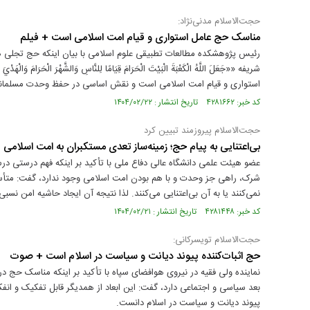
حجت‌الاسلام مدنی‌نژاد:
مناسک حج عامل استواری و قیام امت اسلامی است + فیلم
رئیس پژوهشکده مطالعات تطبیقی علوم اسلامی با بیان اینکه حج تجلی
شریفه ««جَعَلَ اللَّهُ الْكَعْبَةَ الْبَيْتَ الْحَرَامَ قِيَامًا لِلنَّاسِ وَالشَّهْرَ الْحَرَا
استواری و قیام امت اسلامی است و نقش اساسی در حفظ وحدت مسلمانا
کد خبر: ۴۲۸۱۶۶۲ تاریخ انتشار : ۱۴۰۴/۰۲/۲۲
حجت‌الاسلام پیروزمند تبیین کرد
بی‌اعتنایی به پیام حج؛ زمینه‌‌ساز تعدی مستکبران به امت اسلام
عضو هیئت علمی دانشگاه عالی دفاع ملی با تأکید بر اینکه فهم درستی درس
شرک، راهی جز وحدت و با هم بودن امت اسلامی وجود ندارد، گفت: متأسفا
نمی‌کنند یا به آن بی‌اعتنایی می‌کنند. لذا نتیجه آن ایجاد حاشیه امن نس
کد خبر: ۴۲۸۱۴۴۸ تاریخ انتشار : ۱۴۰۴/۰۲/۲۱
حجت‌الاسلام تویسرکانی:
حج اثبات‌کننده پیوند دیانت و سیاست در اسلام است + صوت
نماینده ولی فقیه در نیروی هوافضای سپاه با تأکید بر اینکه مناسک حج د
بعد سیاسی و اجتماعی دارد، گفت: این ابعاد از همدیگر قابل تفکیک و انفکاک
پیوند دیانت و سیاست در اسلام دانست.