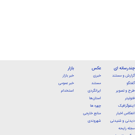
چندرسانه ای
عکس
بازار
گزارش و مستند
خبری
خبر بازار
گفتگو
مستند
خبر عمومی
طرح و تصویر
ایرانگردی
استخدام
فتوتیتر
استان‌ها
اینفوگرافیک
چهره ها
انعکاس اخبار
منابع خارجی
دیدنی و شنیدنی
شهروندی
مجله رایحه