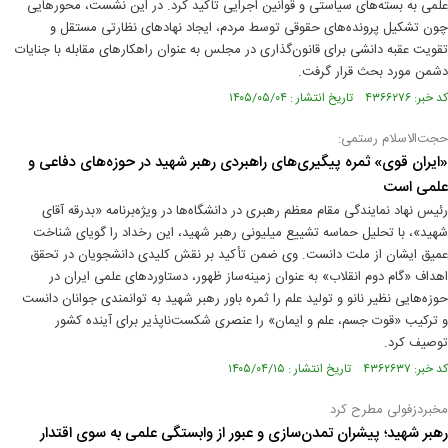
علمی به بسته‌های سیاستی و قوانین اجرایی تاکید کرد. در این نشست، محورهایی
چون تشکیل پرونده‌های حقوقی توسط مردم، ایجاد نهادهای نظارتی مستقل و
تقویت عقبه دانشی برای قانون‌گذاری در مجلس به عنوان راهکارهای مقابله با جنایات
دشمن مورد بحث قرار گرفت.
کد خبر: ۴۳۶۶۲۷۶ تاریخ انتشار : ۱۴۰۵/۰۵/۰۴
حجت‌الاسلام رستمی:
«ایران قوی» ثمره پیگیری‌های راهبردی رهبر شهید در حوزه‌های دفاعی و
علمی است
رئیس نهاد نمایندگی مقام معظم رهبری در دانشگاه‌ها در ویژه‌برنامه «بدرقه آقای
شهید»، با تحلیل حماسه‌ تشییع میلیونی رهبر شهید، این رخداد را گویای شناخت
عمیق ایشان از ملت دانست. وی ضمن تأکید بر نقش کلیدی دانشجویان در تحقق
اهداف «گام دوم انقلاب» به عنوان زمینه‌ساز ظهور، دستاوردهای علمی ایران در
حوزه‌هایی نظیر نانو و تولید علم را ثمره باور رهبر شهید به توانمندی جوانان دانست
و ترکیب «قوت جسم، علم و ایمان» را عنصری شکست‌ناپذیر برای آینده کشور
توصیف کرد.
کد خبر: ۴۳۶۲۶۳۷ تاریخ انتشار : ۱۴۰۵/۰۴/۱۵
مخبردزفولی مطرح کرد
رهبر شهید؛ پیشران تمدن‌سازی و عبور از وابستگی علمی به سوی اقتدار