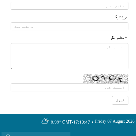
بريښناليک
* ستاسو نظر
GMT-17:19:47
Friday 07 August 2026
؛
8.99°