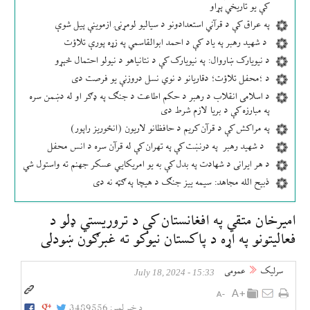
کې یو تاریخي پړاو
په عراق کې د قرآني استعدادونو د سیالیو لومړنۍ ازموینې پیل شوې
د شهید رهبر په یاد کې د احمد ابوالقاسمي په زړه پورې تلاؤت
د نیویارک ښاروال: په نیویارک کې د نتانیاهو د نیولو احتمال څېړو
د ؛محفل تلاؤت؛ دقاریانو د نوي نسل دروزنې یو فرصت دی
د اسلامی انقلاب د رهبر د حکم اطاعت د جنګ په ډګر او له دښمن سره
په مبارزه کې د بریا لازم شرط دی
په مراکش کې د قرآن کریم د حافظانو لاریون (انځوریز راپور)
د شهید رهبر په درنښت کې په تهران کې له قرآن سره د انس محفل
د هر ایرانی د شهادت په بدل کې به یو امریکایي عسکر جهنم ته واستول شي
ذبیح الله مجاهد: سیمه ییز جنګ د هیچا په ګټه نه دی
امیرخان متقي په افغانستان کې د تروریستي ډلو د
فعالیتونو په اړه د پاکستان نیوکو ته غبرګون ښودلی
سرلیک
عمومی
15:33 - July 18, 2024
د خبر لمبر:
3489556