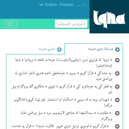
.
.
فارسی
Français
English
د مېزپاسى (ډیسټاپ)
باز
و
بسته
کردن
منو
ډير لیدل شوي خبرونه
اخیرني خبرونه
د اروپا له لومړي شین (چاپېریال‌دوست) جومات څخه د بریتانیا د پاچا
لیدنه(فیلم)
په جده کې د قرآن کریم د سورو د خوشخطئ نادره هنري تابلو نندارې ته
وړاندې شوه
په قطر کې په جوماتونو کې د قرآن کریم د اوړي د زده‌کړې ګډ پروګرام پیل
شو
د شهیدانو وینه به له سیمې د استکبار او استعمار ټغر ټول کړي(ځانګړی
مرکه)
د مقاومت د سیدالشهدا له عبادي لارښوونو سره د سل ورځنئ ملتیا
پروګرام
د قرآن کریم د لومړي ترتیل شوي غږیز تلاوت ثبتیدا؛ د قرآن په خدمت