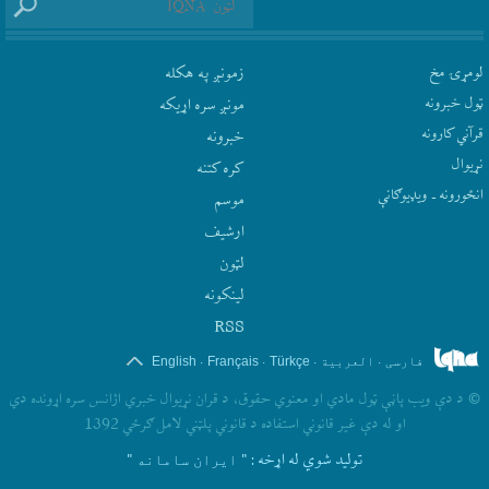
لومړۍ مخ
زمونږ په هکله
ټول خبرونه
مونږ سره اړيکه
قرآني کارونه
‫خبرونه
نړيوال
کره کتنه
انځورونه ـ ویډیوګانې
موسم
ارشيف
لټون
لينکونه
RSS
.
.
.
.
فارسی
العربیة
Türkçe
Français
English
©
د دې ويب پاڼې ټول مادي او معنوي حقوق، د قران نړيوال خبري اژانس سره اړونده دي
او له دې غير قانوني استفاده د قانوني پلټني لامل ګرځي 1392
تولید شوي له اړخه
: " ایران سامانه "