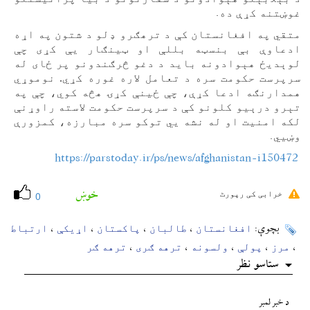
.
غوښتنه کړې ده
متقي په افغانستان کې د ترهګرو ډلو د شتون په اړه
ادعاوې بې بنسټه بللې او ټینګار یې کړی چې
لوېدیځ هېوادونه باید د دغو څرګندونو پر ځای له
سرپرست حکومت سره د تعامل لاره غوره کړي. نوموړي
همدارنګه ادعا کړې، چې ځينې کړۍ هڅه کوي، چې په
تېرو درېيو کلونو کې د سرپرست حکومت لاسته راوړنې
لکه امنيت او له نشه يي توکو سره مبارزه، کمزورې
.
وښيي
https://parstoday.ir/ps/news/afghanistan-i150472
خوښ
خرابی کی رپورٹ
0
افغانستان
طالبان
پاکستان
اړیکې
ارتباط
بچوې:
،
،
،
،
مرز
پولې
ولسونه
ترهه ګری
ترهه ګر
،
،
،
،
،
ستاسو نظر
د خبر لمبر