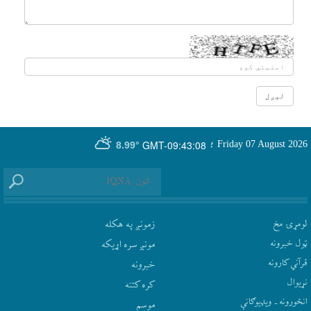
GMT-09:43:08
Friday 07 August 2026
؛
8.99°
لومړۍ مخ
زمونږ په هکله
ټول خبرونه
مونږ سره اړيکه
قرآني کارونه
‫خبرونه
نړيوال
کره کتنه
انځورونه ـ ویډیوګانې
موسم