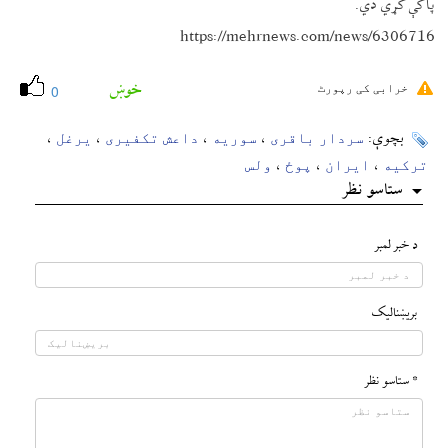
پاکې کړي دي.
https://mehrnews.com/news/6306716
خوښ
خرابی کی رپورٹ
0
سردار باقری
سوریه
داعش تکفیری
یرغل
بچوې:
،
،
،
،
ترکیه
ایران
پوځ
ولس
،
،
،
ستاسو نظر
د خبر لمبر
بريښناليک
* ستاسو نظر