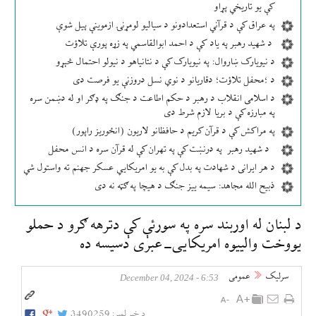
کې یو تاریخي پړاو
په عراق کې د قرآني استعدادونو د سیالیو لومړنۍ ازموینې پیل شوې
د شهید رهبر په یاد کې د احمد ابوالقاسمي په زړه پورې تلاؤت
د نیویارک ښاروال: په نیویارک کې د نتانیاهو د نیولو احتمال څېړو
د ؛محفل تلاؤت؛ دقاریانو د نوي نسل دروزنې یو فرصت دی
د اسلامی انقلاب د رهبر د حکم اطاعت د جنګ په ډګر او له دښمن سره
په مبارزه کې د بریا لازم شرط دی
په مراکش کې د قرآن کریم د حافظانو لاریون (انځوریز راپور)
د شهید رهبر په درنښت کې په تهران کې له قرآن سره د انس محفل
د هر ایرانی د شهادت په بدل کې به یو امریکایي عسکر جهنم ته واستول شي
ذبیح الله مجاهد: سیمه ییز جنګ د هیچا په ګټه نه دی
د لبنان له اوربند سره په سورئې کې دترهه ګرو د حملو
یووخت والییوه امریکایی-عبری دسیسه ده
سرلیک
عمومی
6:53 - December 04, 2024
د خبر لمبر:
3490259