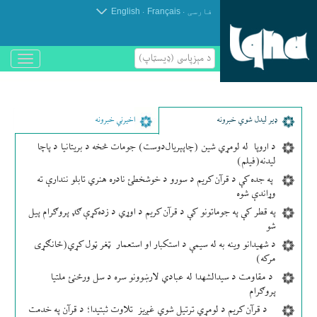
.
.
فارسی
Français
English
د مېزپاسى (ډیسټاپ)
باز
و
بسته
کردن
منو
ډير لیدل شوي خبرونه
اخیرني خبرونه
د اروپا له لومړي شین (چاپېریال‌دوست) جومات څخه د بریتانیا د پاچا
لیدنه(فیلم)
په جده کې د قرآن کریم د سورو د خوشخطئ نادره هنري تابلو نندارې ته
وړاندې شوه
په قطر کې په جوماتونو کې د قرآن کریم د اوړي د زده‌کړې ګډ پروګرام پیل
شو
د شهیدانو وینه به له سیمې د استکبار او استعمار ټغر ټول کړي(ځانګړی
مرکه)
د مقاومت د سیدالشهدا له عبادي لارښوونو سره د سل ورځنئ ملتیا
پروګرام
د قرآن کریم د لومړي ترتیل شوي غږیز تلاوت ثبتیدا؛ د قرآن په خدمت