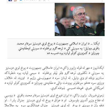
ایکنا - د ایران د اسلامی جمهوریت د پوځ لوي درستیز سردار محمد
باقری ووئیل؛ په سورئې کې د ترهه ګرو یرغلونه د سورئې اومقاومتي
چورلیز د کمزوري کولو لپاره یوه دسیسه ده
ایکنانیوز د مهر له قوله راپور راکړ،د ایران داسلامی جمهوریت د پوځ لوي درستیز
په سورئې د تکفیری ترهه ګرو ډلو ټپلو یرغلونه د سیمې لپاره یوه خطرناکه
سناریو وبلله او وې وئيل، له لبنان سره د صهیونیسټي رژيم د اوربند له خلاف
ورزۍ سره ددغو سرغلونو یووخت والی د مقاومتی چورلیز د کمزوري کولو لپاره د
امریکائي عبري غږمله دسیسې ښودنه کوي.
زمونږخبریال راپور راکړ، د ایران دپوځ لوی درستیز سردار محمد باقري د روسیې
له دفاع وزیر آندری بلوسوف او د عراق د پوځ له لوي درستیز جنرال یار ا...او
دغه راز د سورې د پوځ له لوي درستیز جنرال عبدالکریم سره په جلاجلا