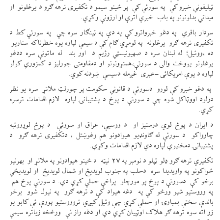
ټيلیفوني خبرو کې په سورئې کې پر ځینو سیمو د تکفیری ترهه ګرو د یرغلونو او
میداني بدلونونو په باب خبرې اترې او ارزونې وکړې.
سردار باقري په دغو خبرواترو کې په دې په ټينګار سره چې په سورئې کط د
تکفیری ترهه ګرو یرغلونه په لومړي ګام کې د سیمې لپاره یوه خطرناکه سناریو
ده ،ووئيل؛ له لبنان سره د صهیونیسټي رژیم د اور بند له ماتونې سره ددغو
یرغلونو یووخت والی د سورئې،همتړونونو او دمقاومتی چورلیز د کمزوري کولو
لپاره د یوې امریکائی –عبری غږمله دسیسې ښودنه کوي.
په دغو خبرو کې لورو دسورئې د قانوني حکومت پر چورلټ ملاتړ سره یو نظر
درلود اووټاکل شوه چې د سورئې د پوځ د پشتیبانۍ لپاره لازم اقدامات ترسره
کړي.
د ایران د پوځ لوي درستیز او د روسیې، عراق او سورئې د پوځ لوړروتبه
چارواکو د سورئې له ګاونډيو هیوادونو هم وغوښتل ، دتکفیری ترهه ګرو د
پشتیبانۍ دمخنیوي لپاره دې لازم اقدامات وکړي.
تکفیري ترهه ګرو ډلو ټپلو د نومبر په ۲۷ نیټه د ځينو هیوادونو په ملاتړ او بهرنیو
ځواکونو په واریدیدا سره دحلب په جنوب لویدیځ او شمال لویدیځ او لویدیځي
برخو کې دسورئې د پوځ پر مورچلو پراخې حملې کړي دي. د سورئې پوځ هم
په وروستیو شپو ورځو کې په دغه هیواد کې د ترهه ګرو په نیول شوو برخو
باندې سختې بمبارۍ او حملې کړي چې وئيل کیږي تروروستیو پورې ئې کابو یو
زر اته سوه ترهه ګر هلاک اوټپیان کړي دي او دغه راز ئې ورڅخه زیاتره سیمې