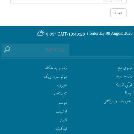
GMT-19:43:28
Saturday 08 August 2026
؛
8.99°
لومړۍ مخ
زمونږ په هکله
ټول خبرونه
مونږ سره اړيکه
قرآني کارونه
‫خبرونه
نړيوال
کره کتنه
انځورونه ـ ویډیوګانې
موسم
ارشيف
لټون
لينکونه