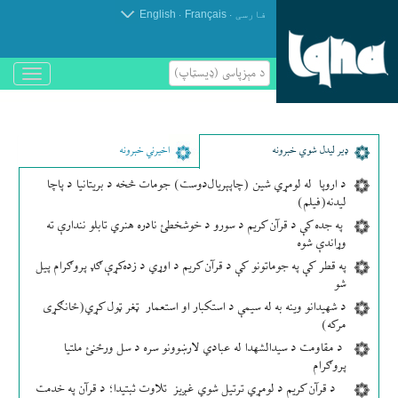
.
.
فارسی
Français
English
د مېزپاسى (ډیسټاپ)
باز
و
بسته
کردن
منو
ډير لیدل شوي خبرونه
اخیرني خبرونه
د اروپا له لومړي شین (چاپېریال‌دوست) جومات څخه د بریتانیا د پاچا
لیدنه(فیلم)
په جده کې د قرآن کریم د سورو د خوشخطئ نادره هنري تابلو نندارې ته
وړاندې شوه
په قطر کې په جوماتونو کې د قرآن کریم د اوړي د زده‌کړې ګډ پروګرام پیل
شو
د شهیدانو وینه به له سیمې د استکبار او استعمار ټغر ټول کړي(ځانګړی
مرکه)
د مقاومت د سیدالشهدا له عبادي لارښوونو سره د سل ورځنئ ملتیا
پروګرام
د قرآن کریم د لومړي ترتیل شوي غږیز تلاوت ثبتیدا؛ د قرآن په خدمت