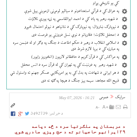
کې یو تاریخي پړاو
په عراق کې د قرآني استعدادونو د سیالیو لومړنۍ ازموینې پیل شوې
د شهید رهبر په یاد کې د احمد ابوالقاسمي په زړه پورې تلاؤت
د نیویارک ښاروال: په نیویارک کې د نتانیاهو د نیولو احتمال څېړو
د ؛محفل تلاؤت؛ دقاریانو د نوي نسل دروزنې یو فرصت دی
د اسلامی انقلاب د رهبر د حکم اطاعت د جنګ په ډګر او له دښمن سره
په مبارزه کې د بریا لازم شرط دی
په مراکش کې د قرآن کریم د حافظانو لاریون (انځوریز راپور)
د شهید رهبر په درنښت کې په تهران کې له قرآن سره د انس محفل
د هر ایرانی د شهادت په بدل کې به یو امریکایي عسکر جهنم ته واستول شي
ذبیح الله مجاهد: سیمه ییز جنګ د هیچا په ګټه نه دی
سرلیک
عمومی
16:21 - May 07, 2026
د خبر لمبر:
3492739
د عربستان په ملګرتیا سره د څه دپاسه
۲۹ایرانیو حاجیانو ته د حج ویزې صادرې شوي