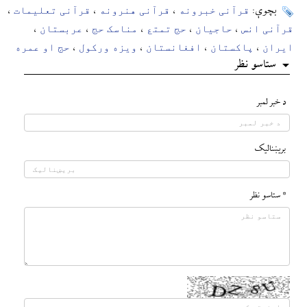
قرآنی خبرونه
قرآنی هنرونه
قرآنی تعلیمات
بچوې:
،
،
،
قرآنی انس
حاجیان
حج تمتع
مناسک حج
عربستان
،
،
،
،
،
ایران
پاکستان
افغانستان
ویزه ورکول
حج او عمره
،
،
،
،
ستاسو نظر
د خبر لمبر
بريښناليک
* ستاسو نظر