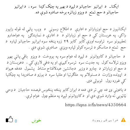
ایکنا- د ایرانیو حاجیانو د لیږد د بهیر په چټک کیدا سره ، د ایرانیو
حاجیانو د حج تمتع د ویزو زیاتره برخه صادره شوې ده.
ایکنانیوز د حج اوزیاراتو د ادارې د اطلاع رسونې د ویب پاڼې له قوله راپور
راکړ، په عربستان کې د حج او زیاراتو د د ادارې د نمایندګئ په دوامدارو
تعقیبونو سره تراوسه اورې کابو کابو ۲۹ زره پنځه سوه ایرانیو حاجیانو لپاره د
حج تمتع د مناسکو د ترسره کولو لپاره ویزې صادرې شوي دي .
د حاجیانو د کاروانونو د لیږد له دوام سره په یووخت د ویزو باقي پاتې بهیر
ویزو ترلاسه کول په جدیت سره ترسره کیږي او په دغې لارې کې ، دعربستان د
د حج او زیاراتو د چارو د وزیر دجانشین عبدلافتاح مشاط پشمول ددغه هیواد
د اړونده وزارت د مسئولانو په ملګرتیا او ملتیا سره د یوزو د صادریدا په چټکتیا
کې غوره رول لوبولی دی.
د یادونې وړ ده چې تر دې دمه د ایران کابو پنځه پنځوس فیصده حاجیان د وحي
ټاټوبي ته وارد شوي دي او د کاروانونو لیږد په منظم ډول دوام لري.
https://iqna.ir/fa/news/4350664
خوښ
خرابی کی رپورٹ
0