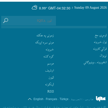
GMT-04:32:30
Sunday 09 August 2026
؛
8.99°
لومړۍ مخ
زمونږ په هکله
ټول خبرونه
مونږ سره اړيکه
قرآني کارونه
‫خبرونه
نړيوال
کره کتنه
انځورونه ـ ویډیوګانې
موسم
ارشيف
لټون
لينکونه
RSS
.
.
.
.
فارسی
العربیة
Türkçe
Français
English
©
د دې ويب پاڼې ټول مادي او معنوي حقوق، د قران نړيوال خبري اژانس سره اړونده دي