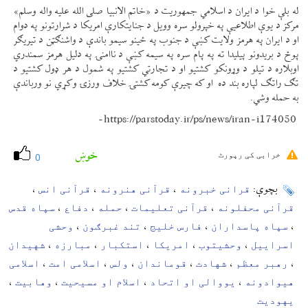
له بلې خوا د ایران د اسلامي جمهوریت د «خاتم الانبیا صلی الله علیه واله وسلم»
مرکز د یوې اطلاعیې په خپرولو سره وویل د جنایتکارې امریکا د شرارتونو په دوام
او د ایران په هرمز ولایت کښې د جنوب په ځینو سیمو باندې د واشنګټن د تیریګر
پوځ د بریدونو پیلیدا ته په پام سره په سیمه کښې د ناامنۍ په دلیل هرمز سمندري
اوبلاره د تیلو د وړونکو کشتیو او د تجارتي کشتیو په شمول د هر ډول کشتیو د
تګ راتګ لپاره بند ده او که چیرې کومه کشتۍ خلاف ورزۍ وکړي نو ورباندې
به حمله وشي.
https://parstoday.ir/ps/news/iran-i174050-
خوښ
خرابی کی رپورٹ
0
قرانی خبرونه
قرآنی هنرونه
قرآنی انس
بچوې:
،
،
،
قرآنی محفلونه
قرآنی تعلیمات
حمله
دفاع
سپاه قدس
،
،
،
،
سپاه پاسداران
فارس خلیج
تند غبرګون
وحشی
،
،
،
،
اسراییل
وحشیتوب
امریکا
استکبار
مبارزه
شهیدان
،
،
،
،
،
رهبر معظم
شهادت
قوماندان
ولس
اسلامی امت
اسلامی
،
،
،
،
،
،
هیوادونه
یووالی او اتحاد
اسلام او مسیحیت
وهابیت
،
،
،
،
یهودیت