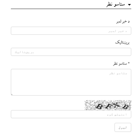
ستاسو نظر
د خبر لمبر
بريښناليک
* ستاسو نظر