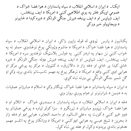
ایکنا- د ایران د اسلامي انقلاب د سپاه پاسداران د هوا فضا ځواک د
عمومي اړیکو دفتر په یوې اطلاعیې کښې د امریکا د ایف پینځلس،
ایف شپاړس او د ایف پینځه دیرش جنګي الوتکو د دیره کیدا د ځایونو
د ویجاړولو خبر ورکړ.
یکنانیوز د پارس ټوډې له قوله راپور راکړ، د ایران د اسلامي انقلاب د سپاه
پاسداران د هوا فضا ځواک د امریکا د ماشوم وژونکي پوځ توغندوي حملو ته په
ځواب کښې نن سهار په اردن کښې په دولس بلاسټیک توغندیو سره د امریکا د
ایف پینځلس، ایف شپاړس او د ایف پینځه دیرش ډوله جنګي الوتکو د دیره
ځاې کیدا پر ځاې او دغه راز د «الازرق» د کنټرول د مرکز په پوځي مرکز او
هوايي اډې کښې واقع د امریکا د ترهګر پوځ په مهمو تاسیساتو باندې برید وکړ او
ګڼ شمیر جنګي الوتکې یې ورته تباه کړې.
د ایران د سپاه پاسدارانو د هوا فضا ځواک ټینګار وکړ:د اسلام د مبارزانو عملیات
به د دښمن د شرارتونو تر دوام پورې روان وي.
دغه د ایران د اسلامي انقلاب د سپاه پاسداران د سمندري ځواک د اتلانو او د
هوا فضا ځواک زړَورو مبارزانو د تیریګرو د سزا کولو لپاره د پوځي عملیاتو په
دوو څپو کښې د کویت په «علي السالم» او «احمد الجابر» هوايي اډو او دغه راز
د بحرین د شیخ عیسي په هوايي اډو کښې د امریکا د ورانکار پوځ په اتلسو مهمو
هدفونو باندې بریدونه وکړل او هغه یې تباه کړل.