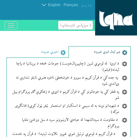
.
.
فارسی
Français
English
د مېزپاسى (ډیسټاپ)
باز
و
بسته
کردن
منو
ډير لیدل شوي خبرونه
اخیرني خبرونه
د اروپا له لومړي شین (چاپېریال‌دوست) جومات څخه د بریتانیا د پاچا
لیدنه(فیلم)
په جده کې د قرآن کریم د سورو د خوشخطئ نادره هنري تابلو نندارې ته
وړاندې شوه
په قطر کې په جوماتونو کې د قرآن کریم د اوړي د زده‌کړې ګډ پروګرام پیل
شو
د شهیدانو وینه به له سیمې د استکبار او استعمار ټغر ټول کړي(ځانګړی
مرکه)
د مقاومت د سیدالشهدا له عبادي لارښوونو سره د سل ورځنئ ملتیا
پروګرام
د قرآن کریم د لومړي ترتیل شوي غږیز تلاوت ثبتیدا؛ د قرآن په خدمت