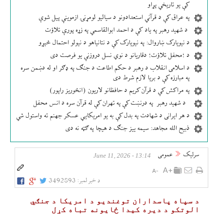
کې یو تاریخي پړاو
په عراق کې د قرآني استعدادونو د سیالیو لومړنۍ ازموینې پیل شوې
د شهید رهبر په یاد کې د احمد ابوالقاسمي په زړه پورې تلاؤت
د نیویارک ښاروال: په نیویارک کې د نتانیاهو د نیولو احتمال څېړو
د ؛محفل تلاؤت؛ دقاریانو د نوي نسل دروزنې یو فرصت دی
د اسلامی انقلاب د رهبر د حکم اطاعت د جنګ په ډګر او له دښمن سره
په مبارزه کې د بریا لازم شرط دی
په مراکش کې د قرآن کریم د حافظانو لاریون (انځوریز راپور)
د شهید رهبر په درنښت کې په تهران کې له قرآن سره د انس محفل
د هر ایرانی د شهادت په بدل کې به یو امریکایي عسکر جهنم ته واستول شي
ذبیح الله مجاهد: سیمه ییز جنګ د هیچا په ګټه نه دی
سرلیک
عمومی
13:14 - June 11, 2026
د خبر لمبر:
3492893
د سپاه پاسداران توغندیو د امریکا د جنګي
الوتکو د دیره کیدا ځایونه تباه کړل