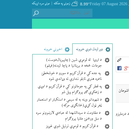
|
زمونږ په هکله
مونږ سره اړيکه
8.99°
, Friday 07
ډير لیدل شوي خبرونه
اخیرني خبرونه
د اروپا له لومړي شین (چاپېریال‌دوست)
جومات څخه د بریتانیا د پاچا لیدنه(فیلم)
په جده کې د قرآن کریم د سورو د خوشخطئ
نادره هنري تابلو نندارې ته وړاندې شوه
په قطر کې په جوماتونو کې د قرآن کریم د اوړي
اشومان
د زده‌کړې ګډ پروګرام پیل شو
د شهیدانو وینه به له سیمې د استکبار او استعمار
ټغر ټول کړي(ځانګړی مرکه)
د مقاومت د سیدالشهدا له عبادي لارښوونو سره
درملیزو
د سل ورځنئ ملتیا پروګرام
د قرآن کریم د لومړي ترتیل شوي غږیز