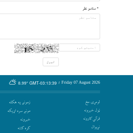
* ستاسو نظر
GMT-03:13:39
Friday 07 August 2026
؛
8.99°
لومړۍ مخ
زمونږ په هکله
ټول خبرونه
مونږ سره اړيکه
قرآني کارونه
‫خبرونه
نړيوال
کره کتنه