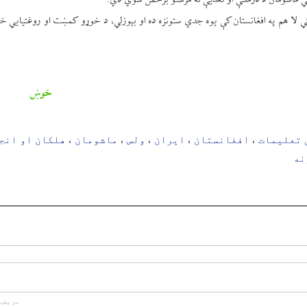
کي ماشومان د درملنې او تغذیې له مرستو برخمن شوي دي.
 هم په افغانستان کې یوه جدي ستونزه ده او بېوزلي، د خوړو کمښت او روغتیايي خدم
خوښ
 تعلیمات
افغانستان
ایران
ولس
ماشومان
هلکان او انج
،
،
،
،
،
نه