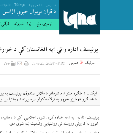
.
.
.
فارسی
العربیة
Türkçe
rançais
د قران نړيوال خبري اژانس
لومړۍ مخ
ټول خبرونه
قرآني 
یونیسف اداره وائي ؛په افغانستان کې د خوارځو
سرلیک
عمومی
8:31 - June 25, 2026
ایکنا- د ملګرو ملتو د ماشومانو د ملاتړ صندوق، یونیسف په یو
د ځانګړو درملیزو خوړو په ترلاسه کولو سره بېرته د روغتیا پر لو
یونیسف ادارې په دغه خپاره کړی شوي اعلامیې کې د «هانیه» په
خوړو له کارونې وروسته ئې روغتیايي وضعیت ښه شوی دی.