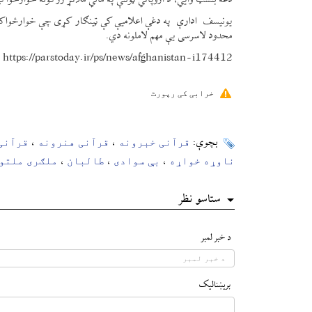
دغه بنسټ وایي، د اروپائي ټولنې په مالي ملاتړ زرګونه خوارځوا
یونیسف ادارې په دغې اعلامیې کې ټینګار کړی چې خوارځواکي لا
محدود لاسرسی یې مهم لاملونه دي.
https://parstoday.ir/ps/news/afghanistan-i174412
خرابی کی رپورٹ
قرآنی خبرونه
قرآنی هنرونه
قرآنی
بچوې:
،
،
ناوړه خواړه
بې سوادی
طالبان
ملګری ملتو
،
،
،
ستاسو نظر
د خبر لمبر
بريښناليک