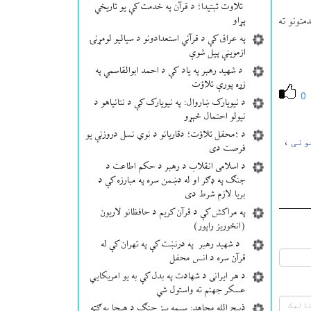
تلاوت ثبتیدا؛ د قرآن په خدمت کې یو تاریخي
پړاو
تونو ته
په عراق کې د قرآني استعدادونو د سیالیو لومړنۍ
ازموینې پیل شوې
د شهید رهبر په یاد کې د احمد ابوالقاسمي په
زړه پورې تلاؤت
0
د نیویارک ښاروال: په نیویارک کې د نتانیاهو د
نیولو احتمال څېړو
د ؛محفل تلاؤت؛ دقاریانو د نوي نسل دروزنې یو
ونی
،
فرصت دی
د اسلامی انقلاب د رهبر د حکم اطاعت د
جنګ په ډګر او له دښمن سره په مبارزه کې د
بریا لازم شرط دی
په مراکش کې د قرآن کریم د حافظانو لاریون
(انځوریز راپور)
د شهید رهبر په درنښت کې په تهران کې له
قرآن سره د انس محفل
د هر ایرانی د شهادت په بدل کې به یو امریکایي
عسکر جهنم ته واستول شي
ذبیح الله مجاهد: سیمه ییز جنګ د هیچا په ګټه