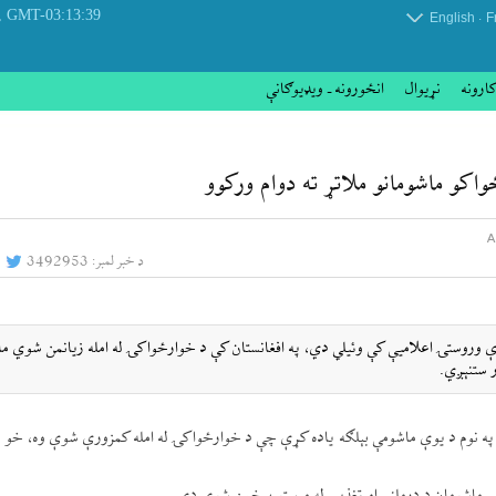
 August 2026
GMT-03:13:39
.
English
F
کارونه
نړيوال
انځورونه ـ ویډیوګانې
اکو ماشومانو ملاتړ ته دوام ورکوو
د خبر لمبر:
3492953
ې وروستۍ اعلامیې کې وئيلي دي، په افغانستان کې د خوارځواکۍ له امله زیانمن شوي م
ر ستنېږي.
 نوم د یوې ماشومې بېلګه یاده کړې چې د خوارځواکۍ له امله کمزورې شوې وه، خو د 