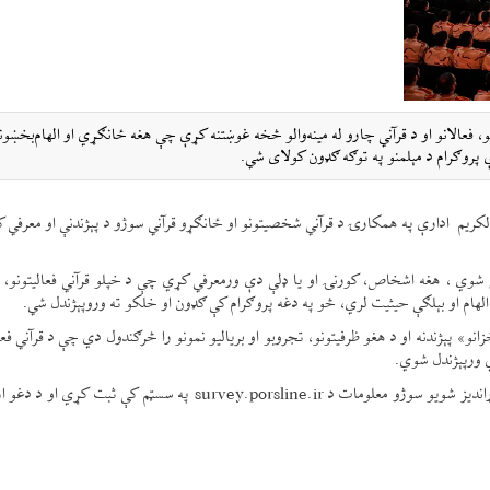
و، فعالانو او د قرآني چارو له مینه‌والو څخه غوښتنه کړې چې هغه ځانګړي او الهام‌بخښو
پروګرام د مېلمنو په توګه ګډون کولای شي.
الکریم ادارې په همکارۍ د قرآني شخصیتونو او ځانګړو قرآني سوژو د پېژندنې او معرفي کو
وښتل شوي ، هغه اشخاص، کورنۍ او یا ډلې دې ورمعرفي کړي چې د خپلو قرآني فعالیتونو، د
 الهام او بېلګې حیثیت لري، څو په دغه پروګرام کې ګډون او خلکو ته وروپېژندل شي.
» پېژندنه او د هغو ظرفیتونو، تجروبو او بریالیو نمونو را څرګندول دي چې د قرآني فعال
ي ورپېژندل شوي.
د دې دعوت او بلنې له مخې، ټول ګروهمن کولای شي د خپلو وړاندیز شویو سوژو معلومات د survey.porsline.ir په سسټم ک