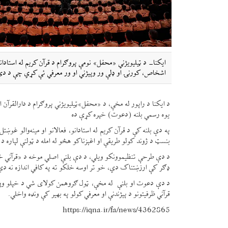
ایکنا- د ټیلیویژني «محفل» نومې پروګرام د قرآن کریم له استادان
اشخاص، کورنۍ او ډلې ور وپېژني او ور معرفي ئې کړي چې د دې 
د ایکنا د راپور له مخې، د «محفل»ټيلیویژني پروګرام د دارالقرآن 
یوه رسمي بلنه (دعوت) خپره کړې ده
په دې بلنه کې د قرآن کریم له استادانو، فعالانو او مینه‌والو غ
بنسټ د ژوند کولو طریقې او اغېزناکو هڅو له امله د ټولنې لپاره د
د دې طرحې تنظیموونکو ویلي، د دې بلنې اصلي موخه د «قرآني خزانو
ډګر کې ارزښتناک دي، خو تر اوسه خلکو ته په کافي اندازه نه د
قرآني ظرفیتونو د پېژندنې او معرفي کولو په بهیر کې ونډه واخلي.
https://iqna.ir/fa/news/4362865