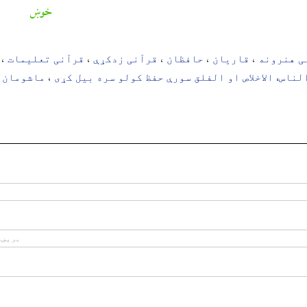
خوښ
ی هنرونه
قاریان
حافظان
قرآنی زدکړې
قرآنی تعلیمات
،
،
،
،
،
لناس، الاخلاص او الفلق سورې حفظ کولو سره بیل کړی
ماشومان
،
،