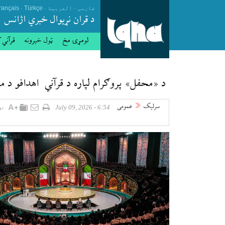
.
.
.
فارسی
العربیة
Türkçe
rançais
د قران نړيوال خبري اژانس
لومړۍ مخ
ټول خبرونه
قرآني 
د «محفل» پروګرام لپاره د قرآني اهدافو د مع
سرلیک
عمومی
6:54 - July 09, 2026