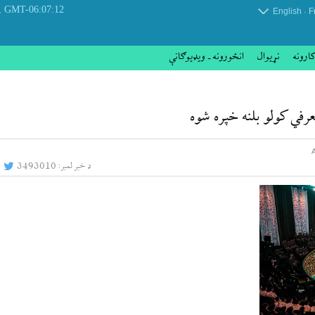
 August 2026
GMT-06:07:12
.
English
F
کارونه
نړيوال
انځورونه ـ ویډیوګانې
رفي کولو بلنه خپره شوه
د خبر لمبر:
3493010