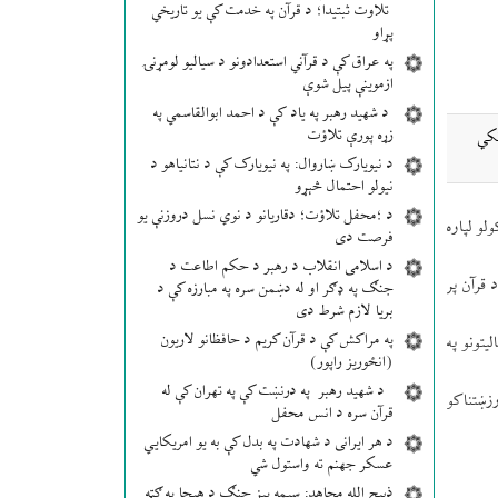
تلاوت ثبتیدا؛ د قرآن په خدمت کې یو تاریخي
پړاو
په عراق کې د قرآني استعدادونو د سیالیو لومړنۍ
ازموینې پیل شوې
د شهید رهبر په یاد کې د احمد ابوالقاسمي په
زړه پورې تلاؤت
نکي
د نیویارک ښاروال: په نیویارک کې د نتانیاهو د
نیولو احتمال څېړو
د ؛محفل تلاؤت؛ دقاریانو د نوي نسل دروزنې یو
لو لپاره
فرصت دی
د اسلامی انقلاب د رهبر د حکم اطاعت د
 قرآن پر
جنګ په ډګر او له دښمن سره په مبارزه کې د
بریا لازم شرط دی
په مراکش کې د قرآن کریم د حافظانو لاریون
یتونو په
(انځوریز راپور)
د شهید رهبر په درنښت کې په تهران کې له
ې ثبت کړي او د دغو ارزښتناکو
قرآن سره د انس محفل
د هر ایرانی د شهادت په بدل کې به یو امریکایي
عسکر جهنم ته واستول شي
ذبیح الله مجاهد: سیمه ییز جنګ د هیچا په ګټه