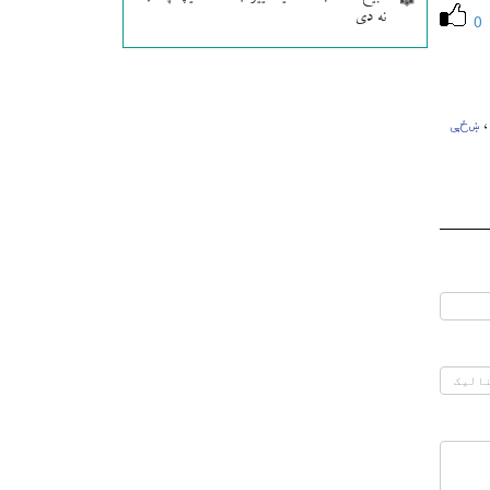
نه دی
0
ښځې