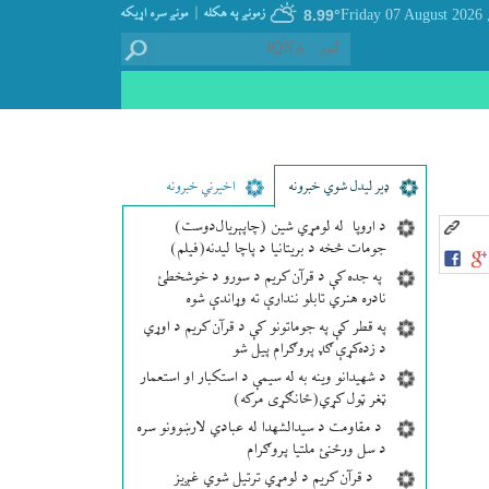
|
زمونږ په هکله
مونږ سره اړيکه
8.99°
, Friday 07
ډير لیدل شوي خبرونه
اخیرني خبرونه
د اروپا له لومړي شین (چاپېریال‌دوست)
جومات څخه د بریتانیا د پاچا لیدنه(فیلم)
په جده کې د قرآن کریم د سورو د خوشخطئ
نادره هنري تابلو نندارې ته وړاندې شوه
په قطر کې په جوماتونو کې د قرآن کریم د اوړي
د زده‌کړې ګډ پروګرام پیل شو
د شهیدانو وینه به له سیمې د استکبار او استعمار
ټغر ټول کړي(ځانګړی مرکه)
د مقاومت د سیدالشهدا له عبادي لارښوونو سره
د سل ورځنئ ملتیا پروګرام
د قرآن کریم د لومړي ترتیل شوي غږیز