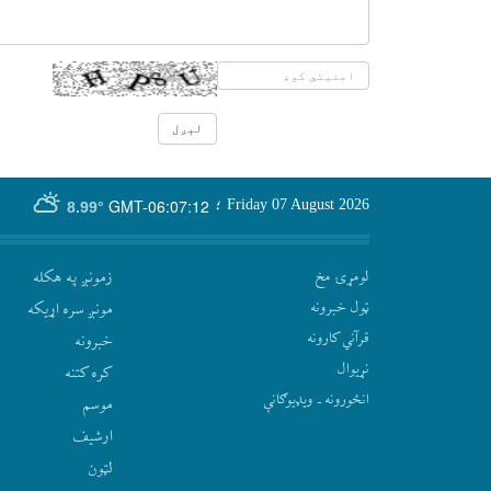
GMT-06:07:12
Friday 07 August 2026
؛
8.99°
لومړۍ مخ
زمونږ په هکله
ټول خبرونه
مونږ سره اړيکه
قرآني کارونه
‫خبرونه
نړيوال
کره کتنه
انځورونه ـ ویډیوګانې
موسم
ارشيف
لټون