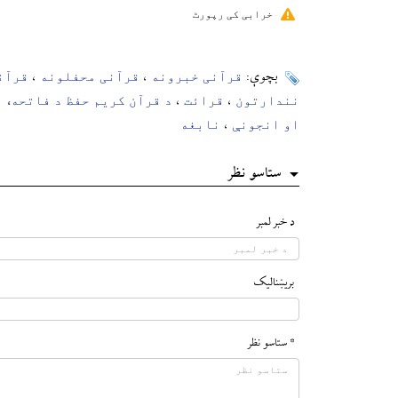
خرابی کی رپورٹ
قرآنی خبرونه
قرآنی محفلونه
قرآن
بچوې:
،
،
نندارتون
قرائت
د قرآن کریم حفظ د فاتحه، ا
،
،
او انجونې
نابغه
،
ستاسو نظر
د خبر لمبر
بريښناليک
* ستاسو نظر