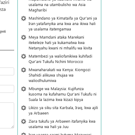
aziri
usalama na utambulisho wa Asia
eza
Magharibi
Mashindano ya Kimataifa ya Qur'ani ya
Iran yatafanyika ana kwa ana ikiwa hali
ya usalama itatengamaa
poti
Meya Mamdani ataka Marekani
itekeleze hati ya kukamatwa kwa
Netanyahu kwani ni mhalifu wa kivita
Matembezi ya waliofanikiwa kuhifadi
Qur'ani Tukufu Nchini Morocco
Mwanaharakati wa Kenya: Kiongozi
Shahidi alikuwa shujaa wa
waliodhulumiwa
Mbunge wa Malaysia: Kujifunza
kusoma na kufahamu Qur’ani Tukufu ni
Suala la lazima kwa kizazi kipya
Likizo ya siku sita Karbala, Iraq, kwa ajili
ya Arbaeen
Ziara tukufu ya Arbaeen itafanyika kwa
usalama wa hali ya Juu
Iran yaanza rasmi kutuma Mazuwari