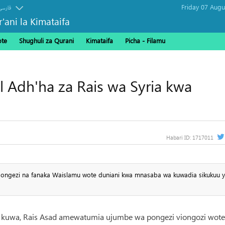
فارسی
r'ani la Kimataifa
ote
Shughuli za Qurani
Kimataifa
Picha‎ - Filamu‎
l Adh'ha za Rais wa Syria kwa
Habari ID:
1717011
ongezi na fanaka Waislamu wote duniani kwa mnasaba wa kuwadia sikukuu y
oti kuwa, Rais Asad amewatumia ujumbe wa pongezi viongozi wot