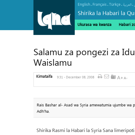
English
Français
Türkçe
.
.
.
.
العربیة
Shirika la Habari la Qu
Ukurasa wa kwanza
Habari z
Salamu za pongezi za Idu
Waislamu
Kimataifa
9:31 - December 08, 2008
Rais Bashar al- Asad wa Syria amewatumia ujumbe wa p
Adh'ha.
Shirika Rasmi la Habari la Syria Sana limerip