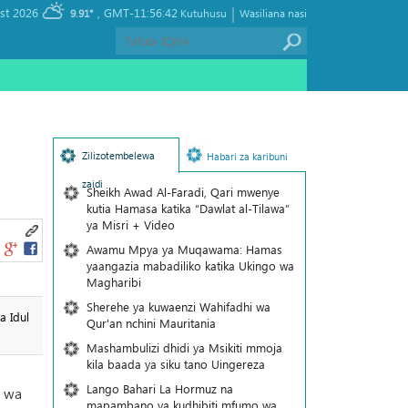
|
, Friday 07 August 2026
GMT-11:56:42
9.91°
Kutuhusu
Wasiliana nasi
Zilizotembelewa
Habari za karibuni
zaidi
Sheikh Awad Al-Faradi, Qari mwenye
kutia Hamasa katika “Dawlat al-Tilawa”
ya Misri + Video
Awamu Mpya ya Muqawama: Hamas
yaangazia mabadiliko katika Ukingo wa
Magharibi
Sherehe ya kuwaenzi Wahifadhi wa
a Idul
Qur'an nchini Mauritania
Mashambulizi dhidi ya Msikiti mmoja
kila baada ya siku tano Uingereza
Lango Bahari La Hormuz na
e wa
mapambano ya kudhibiti mfumo wa