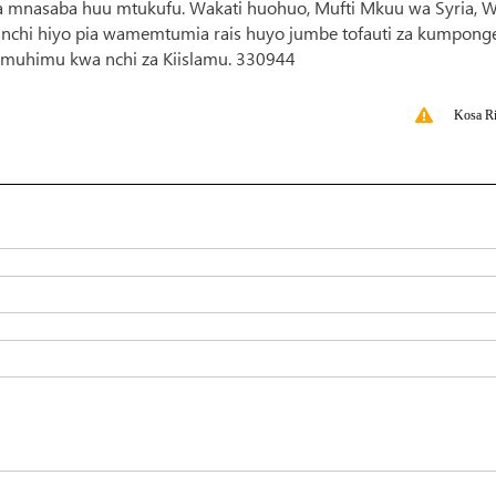
wa mnasaba huu mtukufu. Wakati huohuo, Mufti Mkuu wa Syria, W
 nchi hiyo pia wamemtumia rais huyo jumbe tofauti za kumpong
muhimu kwa nchi za Kiislamu. 330944
Kosa Ri