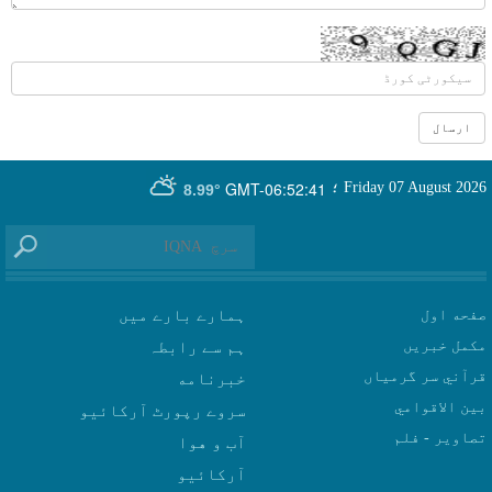
GMT-06:52:41
Friday 07 August 2026
؛
8.99°
صفحه اول
ہمارے بارے میں
مکمل خبریں
ہم سے رابطہ
قرآني سر گرمياں
بين الاقوامي
سروے رپورٹ آرکائیو
تصاوير - فلم
آب و هوا