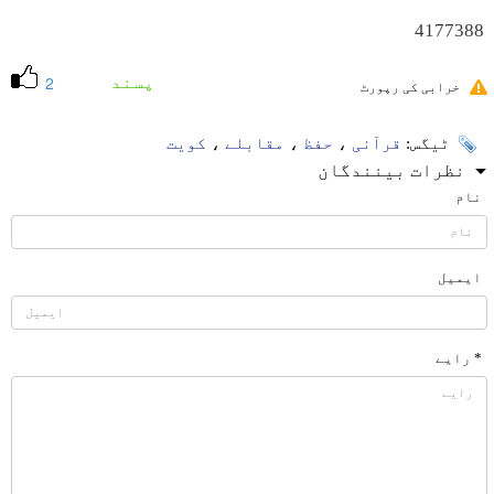
4177388
پسند
2
خرابی کی رپورٹ
ٹیگس:
قرآنی
،
حفظ
،
مقابلے
،
کویت
نظرات بینندگان
نام
ایمیل
* رایے