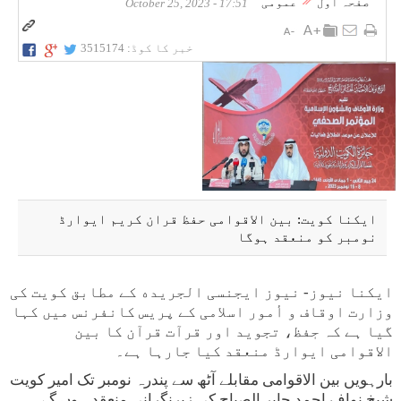
صفحہ اول
عمومی
17:51 - October 25, 2023
خبر کا کوڈ:
3515174
ایکنا کویت: بین الاقوامی حفظ قران کریم ایوارڈ
نومبر کو منعقد ہوگا
ایکنا نیوز- نیوز ایجنسی الجریده کے مطابق کویت کی
وزارت اوقاف و أمور اسلامی کے پریس کانفرنس میں کہا
گیا ہے کہ حٖفظ، تجوید اور قرآت قرآن کا بین
الاقوامی ایوارڈ منعقد کیا جارہا ہے۔
بارہویں بین الاقوامی مقابلے آٹھ سے پندرہ نومبر تک امیر کویت
شیخ نواف احمد جابر الصباح کی زیرنگرانی منعقد ہوں گے۔