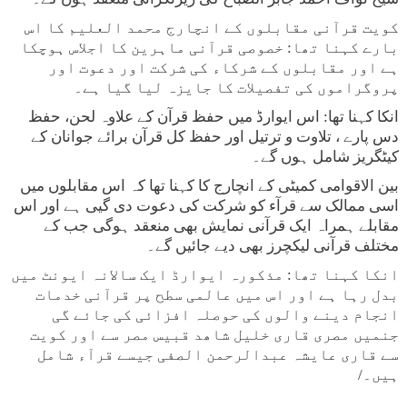
کویت قرآنی مقابلوں کے انچارج محمد العلیم کا اس
بارے کہنا تھا: خصوصی قرآنی ماہرین کا اجلاس ہوچکا
ہے اور مقابلوں کے شرکاء کی شرکت اور دعوت اور
پروگراموں کی تفصیلات کا جایزہ لیا گیا ہے۔
انکا کہنا تھا: اس ایوارڈ میں حفظ قرآن کے علاوہ لحن، حفظ
دس پارے ، تلاوت و ترتیل اور حفظ کل قرآن برائے جوانان کے
کیٹگریز شامل ہوں گے۔
بین الاقوامی کمیٹی کے انچارج کا کہنا تھا کہ اس مقابلوں میں
اسی ممالک سے قرآء کو شرکت کی دعوت دی گیی ہے اور اس
مقابلے ہمراہ ایک قرآنی نمایش بھی منعقد ہوگی جب کے
مختلف قرآنی لیکچرز بھی دیے جائیں گے۔
انکا کہنا تھا: مذکورہ ایوارڈ ایک سالانہ ایونٹ میں
بدل رہا ہے اور اس میں عالمی سطح پر قرآنی خدمات
انجام دینے والوں کی حوصلہ افزائی کی جائے گی
جنمیں مصری قاری خلیل شاھد قبیس مصر سے اور کویت
سے قاری عایشہ عبدالرحمن الصفی جیسے قرآء شامل
ہیں۔/