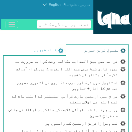
.
.
فارسی
Français
English
نسخہ برایے ڈیسک ٹاپ
باز
و
بسته
کردن
منو
تمام خبریں
مقبول ترین خبریں
فرانس میں بین المذاہب مکالمہ وقت کی اہم ضرورت ہے
مصری قاری شیخ عوض عبداللہ الفردی؛ پروگرام "دولتِ
تلاوت" کی متاثر کن شخصیت
استنبول میں ترک اور عرب فنکاروں کی آٹھویں مصوری
نمائش کا آغاز+ تصاویر
عراق میں اربعین بارے قرآنی اسٹیشنز کے انتظامات کے
لیے ابتدائی اجلاس منعقد
پہلی ریکارڈ شدہ قرآنی تلاوت کی سالگرہ، اوقاف کی جانب
سے خراجِ تحسین
تصاویر| زائرین اربعین کے راستوں پر
عمان ریڈیو قرآن کے قیام کی بیسویں سالگرہ؛ عمانی