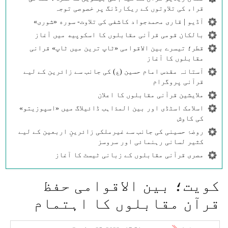
قراء کی تلاوتوں کے ریکارڈنگ پر خصوصی توجہ
آڈیو | قاری محمدجواد کاشفی کی تلاوت- سوره‌‌ «شوری»
بالکان قومی قرآنی مقابلوں کا اسکوپیه میں آغاز
قطر؛ تیسرے بین الاقوامی «ٹاپ ترین میں ٹاپ» قرانی
مقابلوں کا آغاز
آستانہ مقدس امام حسین (ع) کی جانب سے زائرین کے لیے
قرآنی پروگرام
ملایشین قرآنی مقابلوں کا اعلان
اسلامک اسٹڈی اور بین المذاہب ڈائیلاگ میں «اسپوزیتو»
کی کاوش
روضۂ حسینی کی جانب سے غیرملکی زائرینِ اربعین کے لیے
کثیر لسانی رہنمائی اور سروسز
مصری قرآنی مقابلوں کے زبانی ٹیسٹ کا آغاز
کویت؛ بین الاقوامی حفظ
قرآن مقابلوں کا اہتمام