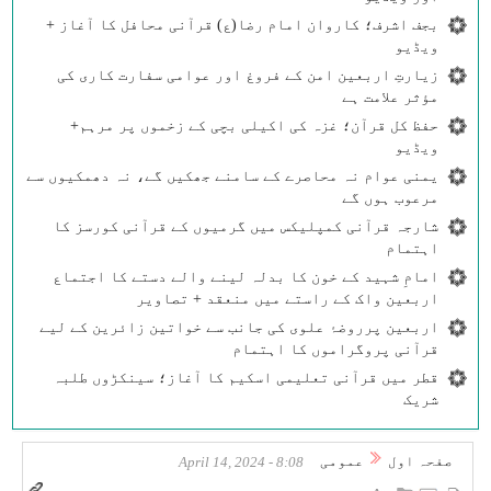
بجف اشرف؛ کاروان امام رضا(ع) قرآنی محافل کا آغاز +
ویڈیو
زیارتِ اربعین امن کے فروغ اور عوامی سفارت کاری کی
مؤثر علامت ہے
حفظ کل قرآن؛ غزہ کی اکیلی بچی کے زخموں پر مرہم+
ویڈیو
یمنی عوام نہ محاصرے کے سامنے جھکیں گے، نہ دھمکیوں سے
مرعوب ہوں گے
شارجہ قرآنی کمپلیکس میں گرمیوں کے قرآنی کورسز کا
اہتمام
امامِ شہید کے خون کا بدلہ لینے والے دستے کا اجتماع
اربعین واک کے راستے میں منعقد + تصاویر
اربعین پرروضۂ علوی کی جانب سے خواتین زائرین کے لیے
قرآنی پروگراموں کا اہتمام
قطر میں قرآنی تعلیمی اسکیم کا آغاز؛ سینکڑوں طلبہ
شریک
صفحہ اول
عمومی
8:08 - April 14, 2024