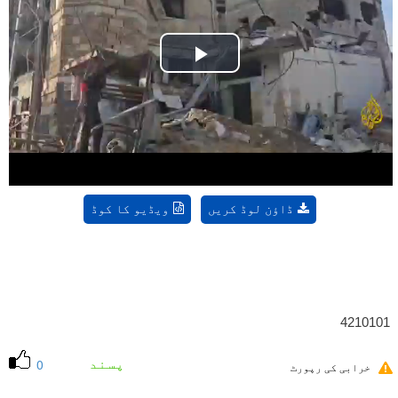
Play
Video
ڈاؤن لوڈ کریں
ویڈیو کا کوڈ
4210101
پسند
0
خرابی کی رپورٹ