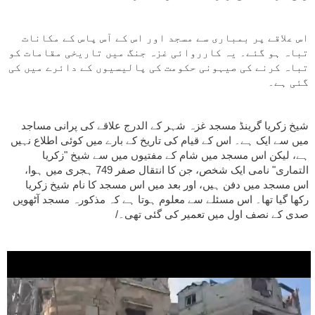
اس علاقے پر بمباری سے مسجد اور اس کے آس پاس کے مکانات
تباہ ہو گئے۔ یہ کارروائی غزہ جنگ میں تاریخی مقامات کو
تباہ کرنے کی صیہونی حکومت کی پالیسیوں کے دائرے میں کی
گئی ہے۔
شیخ زکریا گرینڈ مسجد غزہ شہر کے الدرج علاقے کی پرانی مساجد
میں سے ایک ہے۔ اس کے قیام کی تاریخ کے بارے میں کوئی اطلاع نہیں
ہے، لیکن اس مسجد میں شام کے مفتیوں میں سے شیخ "زکریا
التماری" نامی ایک شخص، جن کا انتقال صفر 749 ہجری میں ہوا،
اس مسجد میں دفن ہیں، اور بعد میں اس مسجد کا نام شیخ زکریا
رکھا گیا تھا۔ اس مسئلے سے معلوم ہوتا ہے کہ مذکورہ مسجد آٹھویں
صدی کے نصف اول میں تعمیر کی گئی تھی۔/