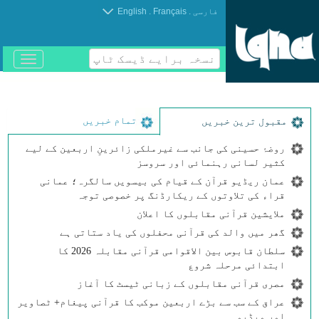
.
.
فارسی
Français
English
نسخہ برایے ڈیسک ٹاپ
باز
و
بسته
کردن
منو
تمام خبریں
مقبول ترین خبریں
روضۂ حسینی کی جانب سے غیرملکی زائرینِ اربعین کے لیے
کثیر لسانی رہنمائی اور سروسز
عمان ریڈیو قرآن کے قیام کی بیسویں سالگرہ؛ عمانی
قراء کی تلاوتوں کے ریکارڈنگ پر خصوصی توجہ
ملایشین قرآنی مقابلوں کا اعلان
گھر میں والد کی قرآنی محفلوں کی یاد ستاتی ہے
سلطان قابوس بین الاقوامی قرآنی مقابلہ 2026 کا
ابتدائی مرحلہ شروع
مصری قرآنی مقابلوں کے زبانی ٹیسٹ کا آغاز
عراق کے سب سے بڑے اربعین موکب کا قرآنی پیغام+ ٹصاویر
اور ویڈیو