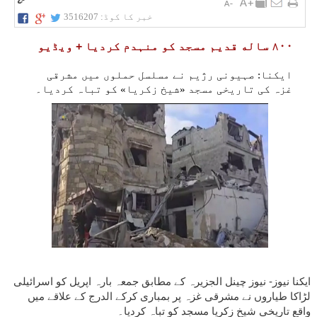
خبر کا کوڈ:
3516207
۸۰۰ ساله قدیم مسجد کو منہدم کردیا + ویڈیو
ایکنا: صہیونی رژیم نے مسلسل حملوں میں مشرقی
غزہ کی تاریخی مسجد «شیخ زکریا» کو تباہ کردیا۔
ایکنا نیوز- نیوز چینل الجزیرہ کے مطابق جمعہ بارہ اپریل کو اسرائیلی
لڑاکا طیاروں نے مشرقی غزہ پر بمباری کرکے الدرج کے علاقے میں
واقع تاریخی شیخ زکریا مسجد کو تباہ کردیا۔