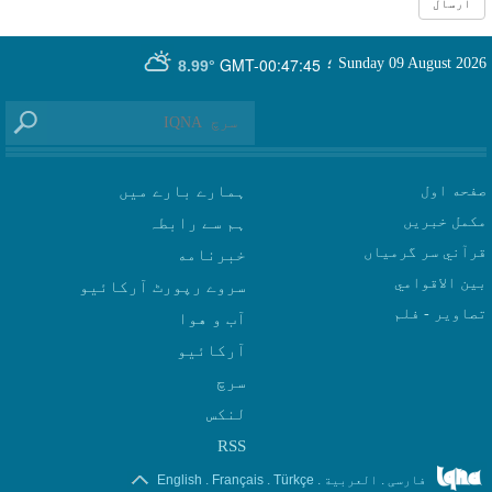
GMT-00:47:45
Sunday 09 August 2026
؛
8.99°
صفحه اول
ہمارے بارے میں
مکمل خبریں
ہم سے رابطہ
قرآني سر گرمياں
بين الاقوامي
سروے رپورٹ آرکائیو
تصاوير - فلم
آب و هوا
سرچ
لنکس
RSS
.
.
.
.
فارسی
العربیة
Türkçe
Français
English