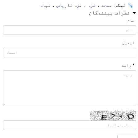
ٹیگس:
مسجد
،
غزہ
،
غزہ تاریخی
،
تباہ
نظرات بینندگان
نام
ایمیل
* رایے