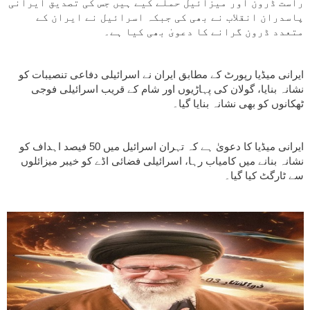
راست ڈرون اور میزائیل حملے کیے ہیں جس کی تصدیق ایرانی
پاسدران انقلاب نے بھی کی جبکہ اسرائیل نے ایران کے
متعدد ڈرون گرانے کا دعویٰ بھی کیا ہے۔
ایرانی میڈیا رپورٹ کے مطابق ایران نے اسرائیلی دفاعی تنصیبات کو
نشانہ بنایا، گولان کی پہاڑیوں اور شام کے قریب اسرائیلی فوجی
ٹھکانوں کو بھی نشانہ بنایا گیا۔
ایرانی میڈیا کا دعویٰ ہے کہ تہران اسرائیل میں 50 فیصد اہداف کو
نشانہ بنانے میں کامیاب رہا، اسرائیلی فضائی اڈے کو خیبر میزائلوں
سے ٹارگٹ کیا گیا۔