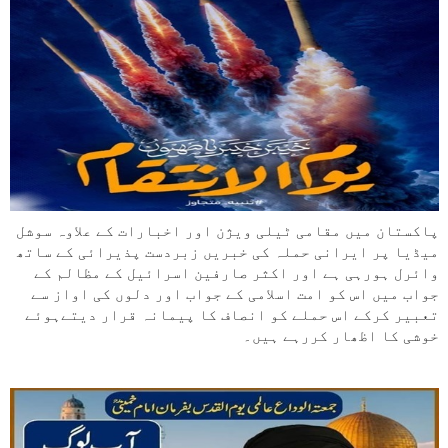
پاکستان میں مقامی ٹیلی ویژن اور اخبارات کے علاوہ سوشل
میڈیا پر ایرانی حملہ کی خبریں زبردست پذیرائی کے ساتھ
وائرل ہورہی ہے اور اکثر صارفین اسرائیل کے مظالم کے
جواب میں اس کو امت اسلامی کے جواب اور دلوں کی اواز سے
تعبیر کرکے اس حملے کو انصاف کا پیمانہ قرار دیتےہوئے
خوشی کا اظھار کررہے ہیں۔