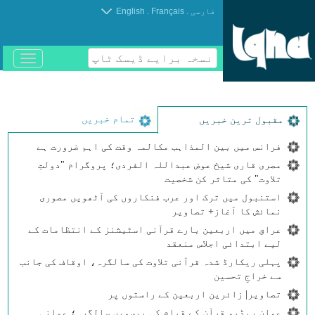
.
.
فارسی
Français
English
نسخہ برایے ڈیسک ٹاپ
باز
و
بسته
کردن
منو
تمام خبریں
مقبول ترین خبریں
فرانس میں بین المذاہب مکالمہ وقت کی اہم ضرورت ہے
مصری قاری شیخ عوض عبداللہ الفردی؛ پروگرام "دولتِ
تلاوت" کی متاثر کن شخصیت
استنبول میں ترک اور عرب فنکاروں کی آٹھویں مصوری
نمائش کا آغاز+ تصاویر
عراق میں اربعین بارے قرآنی اسٹیشنز کے انتظامات کے
لیے ابتدائی اجلاس منعقد
پہلی ریکارڈ شدہ قرآنی تلاوت کی سالگرہ، اوقاف کی جانب
سے خراجِ تحسین
تصاویر| زائرین اربعین کے راستوں پر
عمان ریڈیو قرآن کے قیام کی بیسویں سالگرہ؛ عمانی