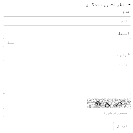
نظرات بینندگان
نام
ایمیل
* رایے