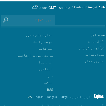
GMT-15:10:03
Friday 07 August 2026
؛
8.99°
صفحه اول
ہمارے بارے میں
مکمل خبریں
ہم سے رابطہ
قرآني سر گرمياں
بين الاقوامي
سروے رپورٹ آرکائیو
تصاوير - فلم
آب و هوا
سرچ
لنکس
RSS
.
.
.
.
فارسی
العربیة
Türkçe
Français
English
©
اس ویب سائیٹ کے تمام حقوق بین الاقوامی قرآنی نیوز ایجنسی کے