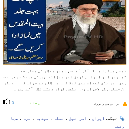
سوشل میڈیا پر قرآنی آیات، رھبر معظم کی معنی خیز
تصاویر اور ایرانی ڈرون اور میزائیلوں کی پوسٹ سرفہرست
ہیں اور بڑی تعداد میں لوگ غزہ پر ظلم کو جواب قرار دیکر
ان حملوں کو لاجواب ری ایکشن قرار دیتے نظر آتے ہیں۔
پسند
0
خرابی کی رپورٹ
ٹیگس:
ایران
،
اسرائیل
،
حملہ
،
میڈیا
،
غزہ
،
سچا
وعدہ