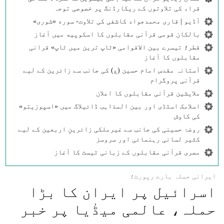
قراء کی تلاوتوں کے ریکارڈنگ پر خصوصی توجہ
آڈیو | قاری محمدجواد کاشفی کی تلاوت- سوره‌‌ «شوری»
بالکان قومی قرآنی مقابلوں کا اسکوپیه میں آغاز
قطر؛ تیسرے بین الاقوامی «ٹاپ ترین میں ٹاپ» قرانی
مقابلوں کا آغاز
آستانہ مقدس امام حسین (ع) کی جانب سے زائرین کے لیے
قرآنی پروگرام
ملایشین قرآنی مقابلوں کا اعلان
اسلامک اسٹڈی اور بین المذاہب ڈائیلاگ میں «اسپوزیتو»
کی کاوش
روضۂ حسینی کی جانب سے غیرملکی زائرینِ اربعین کے لیے
کثیر لسانی رہنمائی اور سروسز
مصری قرآنی مقابلوں کے زبانی ٹیسٹ کا آغاز
ایرانی حملہ بارے رپورٹ؛
اسرائیل پر ایران کا بڑا
حملہ، عالمی میڈٰیا پر خبر