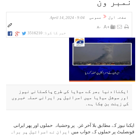
نمبر ون
صفحہ اول
عمومی
9:04 - April 14, 2024
خبر کا کوڈ:
3516210
ایکنا: دنیا بھر کے میڈیا کی طرح پاکستانی نیوز
اور سوشل میڈیا میں اسرائیل پر ایرانی حملہ خبروں
کی زینت بن چکا ہے۔
ایکنا نیوز کے مطابق بلا آخر غزہ پر وحشیانہ حملوں اور پھر ایرانی
قونصلیٹ پر حملوں کے جواب میں
ایران نے اسرائیل پر براہ