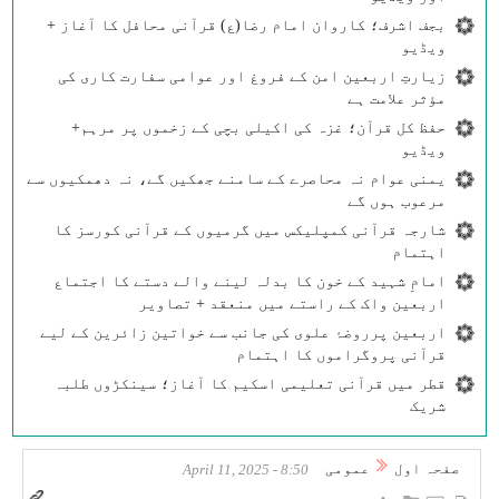
بجف اشرف؛ کاروان امام رضا(ع) قرآنی محافل کا آغاز +
ویڈیو
زیارتِ اربعین امن کے فروغ اور عوامی سفارت کاری کی
مؤثر علامت ہے
حفظ کل قرآن؛ غزہ کی اکیلی بچی کے زخموں پر مرہم+
ویڈیو
یمنی عوام نہ محاصرے کے سامنے جھکیں گے، نہ دھمکیوں سے
مرعوب ہوں گے
شارجہ قرآنی کمپلیکس میں گرمیوں کے قرآنی کورسز کا
اہتمام
امامِ شہید کے خون کا بدلہ لینے والے دستے کا اجتماع
اربعین واک کے راستے میں منعقد + تصاویر
اربعین پرروضۂ علوی کی جانب سے خواتین زائرین کے لیے
قرآنی پروگراموں کا اہتمام
قطر میں قرآنی تعلیمی اسکیم کا آغاز؛ سینکڑوں طلبہ
شریک
صفحہ اول
عمومی
8:50 - April 11, 2025