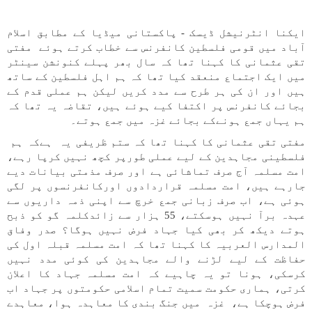
ایکنا انٹرنیشل ڈیسک - پاکستانی میڈیا کے مطابق اسلام
آباد میں قومی فلسطین کانفرنس سے خطاب کرتے ہوئے مفتی
تقی عثمانی کا کہنا تھا کہ سال بھر پہلے کنونشن سینٹر
میں ایک اجتماع منعقد کیا تھا کہ ہم اہل فلسطین کے ساتھ
ہیں اور ان کی ہر طرح سے مدد کریں لیکن ہم عملی قدم کے
بجائے کانفرنس پر اکتفا کیے ہوئے ہیں، تقاضہ یہ تھا کہ
ہم یہاں جمع ہونےکے بجائے غزہ میں جمع ہوتے۔
مفتی تقی عثمانی کا کہنا تھا کہ ستم ظریفی یہ ہےکہ ہم
فلسطینی مجاہدین کے لیے عملی طورپر کچھ نہیں کرپا رہے،
امت مسلمہ آج صرف تماشائی ہے اور صرف مذمتی بیانات دیے
جارہے ہیں، امت مسلمہ قراردادوں اورکانفرنسوں پر لگی
ہوئی ہے، اب صرف زبانی جمع خرچ سے اپنی ذمہ داریوں سے
عہدہ برآ نہیں ہوسکتے، 55 ہزار سے زائدکلمہ گو کو ذبح
ہوتے دیکھ کر بھی کیا جہاد فرض نہیں ہوگا؟ صدر وفاق
المدارس العربیہ کا کہنا تھا کہ امت مسلمہ قبلہ اول کی
حفاظت کے لیے لڑنے والے مجاہدین کی کوئی مدد نہیں
کرسکی، ہونا تو یہ چاہیے کہ امت مسلمہ جہاد کا اعلان
کرتی، ہماری حکومت سمیت تمام اسلامی حکومتوں پر جہاد اب
فرض ہوچکا ہے، غزہ میں جنگ بندی کا معاہدہ ہوا، معاہدے