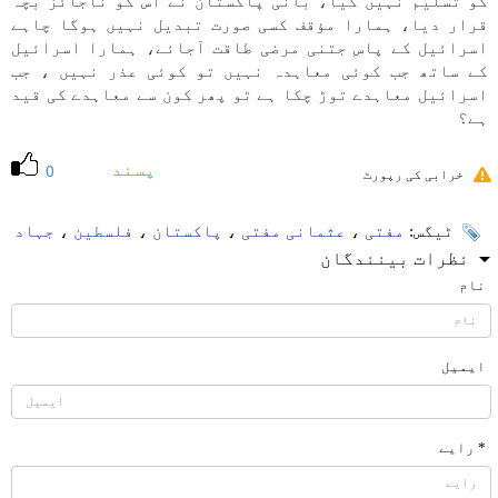
کو تسلیم نہیں کیا، بانی پاکستان نے اس کو ناجائز بچہ
قرار دیا، ہمارا مؤقف کسی صورت تبدیل نہیں ہوگا چاہے
اسرائیل کے پاس جتنی مرضی طاقت آجائے، ہمارا اسرائیل
کے ساتھ جب کوئی معاہدہ نہیں تو کوئی عذر نہیں ، جب
اسرائیل معاہدے توڑ چکا ہے تو پھر کون سے معاہدے کی قید
ہے؟
پسند
0
خرابی کی رپورٹ
ٹیگس:
مفتی
،
عثمانی مفتی
،
پاکستان
،
فلسطین
،
جہاد
نظرات بینندگان
نام
ایمیل
* رایے