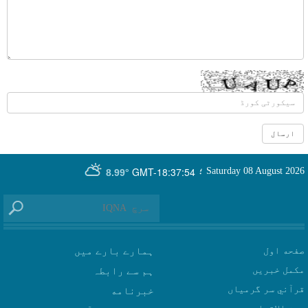
GMT-18:37:54
Saturday 08 August 2026
؛
8.99°
صفحه اول
ہمارے بارے میں
مکمل خبریں
ہم سے رابطہ
قرآني سر گرمياں