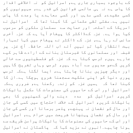
کے باوجود بمباری جاری ہے، اسرائیل کو نہ اخلاقی اقدار
کا پاس ہے نہ ہی عالمی قوانین کی قدر ہے، صہیونیوں کو
کسی عقیدے، کسی مذہب اور کسی معاہدے یا وعدے کا پاس
نہیں ہے۔مفتی تقی عثمانی کا کہنا تھا کہ اسرائیل نے
امریکا کے اسلحہ اور حمایت سے مسلمان ملکوں کو مرعوب
کیا ہوا ہے۔ غزہ کےڈاکٹر کا پیغام آیا ہے کہ غزہ آخری
سانس لے رہا ہے، غزہ کے ڈاکٹر نے پیغام میں کہا تمہارا
بہت انتظار کیا تم نہیں آئے اب اللہ حافظ۔ آج غزہ پر
قبضہ اور مسلمانوں کا قبرستان بنانے کے ارادے ظاہر کیے
جارہے ہیں، ٹرمپ کہتا ہے کہ غزہ کو فلسطینیوں سے خالی
کریں گےجو صدیوں سے آباد ہیں، ٹرمپ وہاں تفریح گاہیں
اور دیگر چیزیں بنانا چاہتا ہے، ایسا لگتا ہےکہ ٹرمپ
پوری دنیا کو اپنی ملکیت سمجھنا شروع ہوچکا ہے۔ان کا
کہنا تھا کہ ہمیں غزہ کو زندہ رکھنا ہے، ضروری ہےکہ
اسرائیل اور اس کے حامیوں کی مصنوعات کا مکمل بائیکاٹ
کریں، اسرائیل کو مدد دینے والی کمپنیوں کا بھی
بائیکاٹ کریں، اسرائیل کے خلاف احتجاج میں کسی کی جان
اور مال کو نقصان نہ پہنچے، پتھر برسانا اور کسی کی جان
اور مال کو نقصان پہنچانا شریعت میں حرام ہے، اسرائیل
اور اس کے حامیوں کی مصنوعات کا بائیکاٹ پرامن طریقے سے
ہونا چاہیے۔انہوں نے مزید کہا کہ پاکستان نے اسرائیل