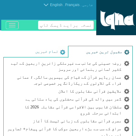
.
.
فارسی
Français
English
نسخہ برایے ڈیسک ٹاپ
باز
و
بسته
کردن
منو
تمام خبریں
مقبول ترین خبریں
روضۂ حسینی کی جانب سے غیرملکی زائرینِ اربعین کے لیے
کثیر لسانی رہنمائی اور سروسز
عمان ریڈیو قرآن کے قیام کی بیسویں سالگرہ؛ عمانی
قراء کی تلاوتوں کے ریکارڈنگ پر خصوصی توجہ
ملایشین قرآنی مقابلوں کا اعلان
گھر میں والد کی قرآنی محفلوں کی یاد ستاتی ہے
سلطان قابوس بین الاقوامی قرآنی مقابلہ 2026 کا
ابتدائی مرحلہ شروع
مصری قرآنی مقابلوں کے زبانی ٹیسٹ کا آغاز
عراق کے سب سے بڑے اربعین موکب کا قرآنی پیغام+ ٹصاویر
اور ویڈیو