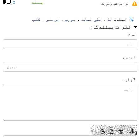
پسند
0
خرابی کی رپورٹ
ٹیگس:
خط
،
خطی نسخے
،
یورپ
،
جرمنی
،
کتب
نظرات بینندگان
نام
ایمیل
* رایے