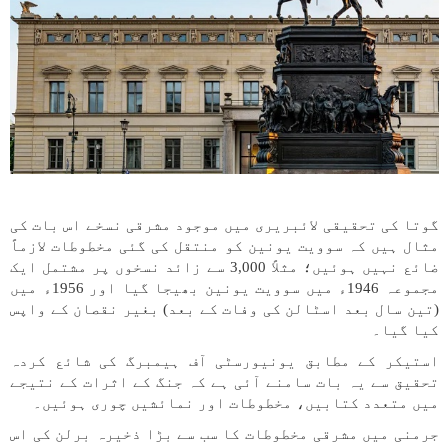
گوتا کی تحقیقی لائبریری میں موجود مشرقی نسخے اس بات کی
مثال ہیں کہ سوویت یونین کو منتقل کی گئی مخطوطات لازماً
ضائع نہیں ہوئیں؛ مثلاً 3,000 سے زائد نسخوں پر مشتمل ایک
مجموعہ 1946ء میں سوویت یونین بھیجا گیا اور 1956ء میں
(تین سال بعد اسٹالن کی وفات کے بعد) بغیر نقصان کے واپس
کیا گیا۔
استیکر کے مطابق یونیورسٹی آف ہیمبرگ کی شائع کردہ
تحقیق سے یہ بات سامنے آئی ہے کہ جنگ کے اثرات کے نتیجے
میں متعدد کتابیں، مخطوطات اور نمائشیں چوری ہوئیں۔
جرمنی میں مشرقی مخطوطات کا سب سے بڑا ذخیرہ برلن کی اس