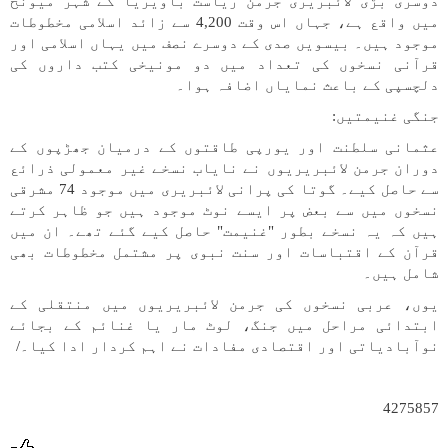
دوسری بڑی لائبریری جرمن ریاست باویریا کے شہر میونخ
میں واقع ہے، جہاں اس وقت 4,200 سے زائد اسلامی مخطوطات
موجود ہیں۔ بیسویں صدی کے دوسرے نصف میں یہاں اسلامی اور
قرآنی نسخوں کی تعداد میں دو مونیخی کتب داروں کی
دلچسپی کے باعث نمایاں اضافہ ہوا۔
جنگی غنیمتیں:
عثمانی سلطنت اور یورپی طاقتوں کے درمیان جھڑپوں کے
دوران جرمن لائبریریوں نے نایاب نسخے غیر معمولی ذرائع
سے حاصل کیے۔ گوتا کی پرانی لائبریری میں موجود 74 مشرقی
نسخوں میں سے بعض پر ایسے نوٹ موجود ہیں جو ظاہر کرتے
ہیں کہ یہ نسخے بطور "غنیمت" حاصل کیے گئے تھے۔ ان میں
قرآن کے اقتباسات اور سنت نبوی پر مشتمل مخطوطات بھی
شامل ہیں۔
یوں، عربی نسخوں کی جرمن لائبریریوں میں منتقلی کے
ابتدائی مراحل میں جنگ، لوٹ مار یا غنائم کے بجائے
نوآبادیاتی اور اقتصادی مفادات نے اہم کردار ادا کیا۔/
4275857