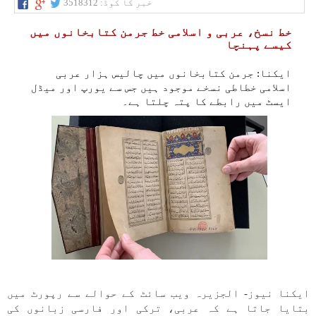
خبر کا کوڈ:
3518312
خط نسخ، عربی و اسلامی خط جرمن کتابخانوں میں
کیسے پہنچا
ایکنا: جرمن کتابخانوں میں چالیس ہزار عربی
اسلامی خطاطی نسخے موجود ہیں جس سے یورپ اور میڈل
ایسٹ میں رابطے کا پتہ چلتا ہے۔
ایکنا نیوز- الجزیرہ ویب سائٹ کے حوالے سے رپورٹ میں
بتایا جاتا ہے کہ عربی، ترکی اور فارسی زبانوں کی