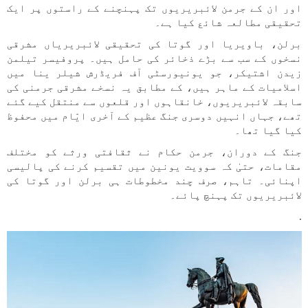
اور ان کے جرمن لائبریریوں تک پہنچنے کے راستوں پر ایک
تحقیقی مطالعہ شائع کیا ہے۔
برلن، باویریا اور گوتا کی تحقیقی لائبریریاں مشرقی
نسخوں کے سب سے بڑے ذخائر کی حامل ہیں۔ پروفیسر تیلمن
زیدن اشتیکر، جو یونیورسٹی آف فریڈرش شیلر ینا میں
اسلامیات کے ماہر ہیں، کے مطابق یہ نسخے مشرقی جرمنی کی
سابقہ لائبریریوں، خانقاہوں اور قلعوں سے منتقل کیے گئے
تھے، جہاں انہیں دوسری جنگ عظیم کے آخری ایّام میں محفوظ
کیا گیا تھا۔
جنگ کے دوران، جرمن حکام نے ثقافتی ورثے کو مختلف
مقامات، حتیٰ کہ سوویت یونین میں تقسیم کرنے کی پالیسی
اپنائی۔ تاہم، صرف چند مخطوطات ہی برلن اور گوتا کی
لائبریریوں تک پہنچ پائے۔
.