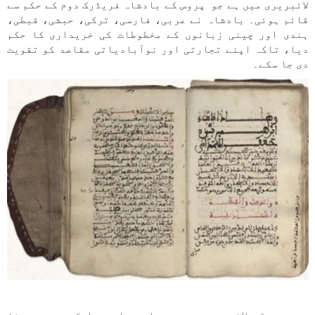
لائبریری میں ہے جو پروس کے بادشاہ فریڈرک دوم کے حکم سے
قائم ہوئی۔ بادشاہ نے عربی، فارسی، ترکی، حبشی، قبطی،
ہندی اور چینی زبانوں کے مخطوطات کی خریداری کا حکم
دیا، تاکہ اپنے تجارتی اور نوآبادیاتی مقاصد کو تقویت
دی جا سکے۔