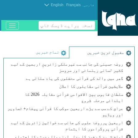
.
.
فارسی
Français
English
نسخہ برایے ڈیسک ٹاپ
باز
و
بسته
کردن
منو
تمام خبریں
مقبول ترین خبریں
روضۂ حسینی کی جانب سے غیرملکی زائرینِ اربعین کے لیے
کثیر لسانی رہنمائی اور سروسز
گھر میں والد کی قرآنی محفلوں کی یاد ستاتی ہے
ملایشین قرآنی مقابلوں کا اعلان
سلطان قابوس بین الاقوامی قرآنی مقابلہ 2026 کا
ابتدائی مرحلہ شروع
عراق کے سب سے بڑے اربعین موکب کا قرآنی پیغام+ ٹصاویر
اور ویڈیو
اربعین پرروضۂ علوی کی جانب سے خواتین زائرین کے لیے
قرآنی پروگراموں کا اہتمام
امامِ شہید کے خون کا بدلہ لینے والے دستے کا اجتماع