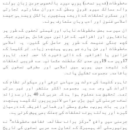
مخطوطات (قدیم نسخے) یورپ میں، بالخصوص جرمن زبان بولنے
والے ممالک میں، قرونِ وسطیٰ کے دوران سفارتی، تجارتی
اور عسکری تعلقات کے ذریعے پہنچیں، بالکل ویسے ہی جیسے
اسلامی فنون اور ادب وہاں متعارف ہوئے۔
ان میں سے بعض مخطوطات نایاب اور قیمتی تحفوں کے طور پر
بادشاہوں اور اشرافیہ کے خزانوں میں شامل ہوئیں، جبکہ
کچھ جنگی غنیمت کے طور پر حاصل کی گئیں۔ یہ اسلامی
مخطوطات اور فن پارے جو یورپ پہنچے، زیادہ تر کلیسا کے
خزانوں یا اشرافیہ کے ذاتی ذخیرے کا حصہ تھے۔ تاہم،
17ویں سے 19ویں صدی تک سلطنت عثمانیہ سے قریبی تعلقات
کے نتیجے میں یورپ میں اسلامی اور مشرقی نسخوں کی
باقاعدہ مجموعے تشکیل پائے۔
تاہم، کلیسا کی دولت پر سیاسی ترقی اور سیکولر نظام کے
اثرات کی وجہ سے یہ مجموعے اکثر منتشر اور غیر مرتب
تھے۔ تحقیق سے معلوم ہوا ہے کہ عربی کے 40 ہزار سے زائد
نسخے جرمنی کی تین بڑی عوامی لائبریریوں تک کیسے پہنچے،
اور یہ بات یورپ، مشرق وسطیٰ اور شمالی افریقہ کے درمیان
گہرے اور بدلتے ہوئے تعلقات کی جھلک بھی پیش کرتی ہے۔
جرمنی میں واقع "مرکز برائے مطالعہ ثقافتِ مخطوطات" نے
یونیورسٹی آف ہیمبرگ کے تعاون سے عربی نسخوں کی تاریخ