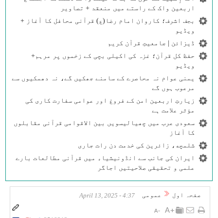
اربعین واک کے راستے میں منعقد + تصاویر
بجف اشرف؛ کاروان امام رضا(ع) قرآنی محافل کا آغاز +
ویڈیو
ڈیزائن | جامعیتِ قرآن کریم
حفظ کل قرآن؛ غزہ کی اکیلی بچی کے زخموں پر مرہم+
ویڈیو
یمنی عوام نہ محاصرے کے سامنے جھکیں گے، نہ دھمکیوں سے
مرعوب ہوں گے
زیارتِ اربعین امن کے فروغ اور عوامی سفارت کاری کی
مؤثر علامت ہے
سعودی عرب میں چھیالیسویں بین الاقوامی قرآنی مقابلوں
کا آغاز
شلمچه، زائرین کی خدمت دن رات جاری
ایران کی جانب سے انڈونیشیاء میں قرآنی مطالعات بارے
علمی و تحقیقی صلاحیتیں اجاگر
صفحہ اول
عمومی
4:37 - April 13, 2025