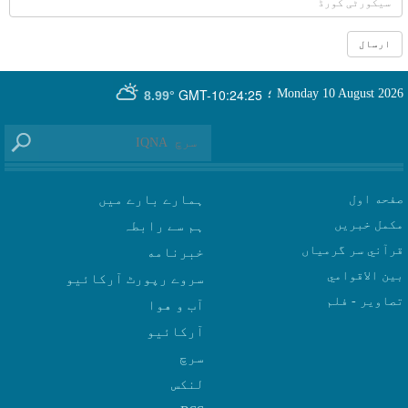
GMT-10:24:25
Monday 10 August 2026
؛
8.99°
صفحه اول
ہمارے بارے میں
مکمل خبریں
ہم سے رابطہ
قرآني سر گرمياں
بين الاقوامي
سروے رپورٹ آرکائیو
تصاوير - فلم
آب و هوا
سرچ
لنکس