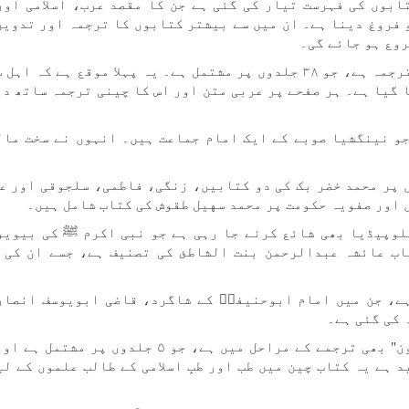
 مرحلے میں ۲۰۰ کے قریب کتابوں کی فہرست تیار کی گئی ہے جن کا مقصد عرب، اسلامی 
 فروغ دینا ہے۔ ان میں سے بیشتر کتابوں کا ترجمہ اور تدوین
ان میں سب سے اہم مجموعہ صحاحِ ستہ کا چینی ترجمہ ہے، جو ۳۸ جلدوں پر مشتمل ہے۔ یہ پہلا موقع ہے 
ا گیا ہے۔ ہر صفحے پر عربی متن اور اس کا چینی ترجمہ ساتھ دی
جو نینگشیا صوبے کے ایک امام جماعت ہیں۔ انہوں نے سخت مال
 پر محمد خضر بک کی دو کتابیں، زنگی، فاطمی، سلجوقی اور ع
 اور صفویہ حکومت پر محمد سهیل طقوش کی کتاب شامل ہیں۔
لوپیڈیا بھی شائع کرنے جا رہی ہے جو نبی اکرم ﷺ کی بیویو
اب عائشہ عبدالرحمن بنت الشاطئ کی تصنیف ہے، جسے ان کی 
ہے، جن میں امام ابوحنیفہؒ کے شاگرد، قاضی ابویوسف انصار
 کی گئی ہے۔
اسی طرح، ابن سینا کی مشہور طبی کتاب "قانون" بھی ترجمے کے مراحل میں ہے، جو ۵ جلدوں
 ہے یہ کتاب چین میں طب اور طبِ اسلامی کے طالب علموں کے لی