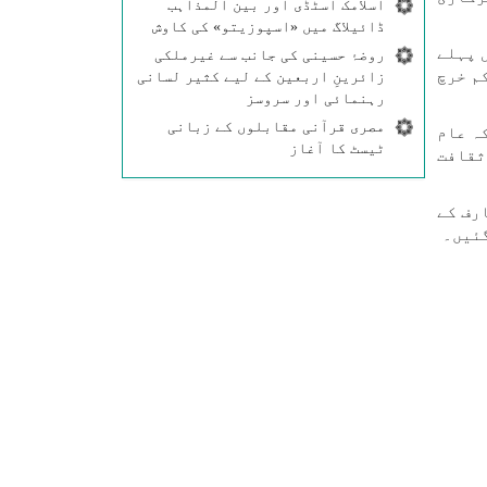
اسلامک اسٹڈی اور بین المذاہب
ڈائیلاگ میں «اسپوزیتو» کی کاوش
 پہلے
روضۂ حسینی کی جانب سے غیرملکی
م خرچ
زائرینِ اربعین کے لیے کثیر لسانی
رہنمائی اور سروسز
مصری قرآنی مقابلوں کے زبانی
ہ عام
ٹیسٹ کا آغاز
ثقافت
رف کے