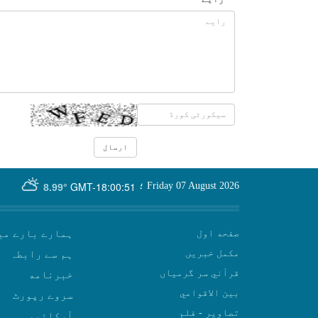
GMT-18:00:51
Friday 07 August 2026
؛
8.99°
صفحه اول
ہمارے بارے می
مکمل خبریں
ہم سے رابطہ
قرآني سر گرمياں
بين الاقوامي
سروے رپورٹ
تصاوير - فلم
آرکائیو