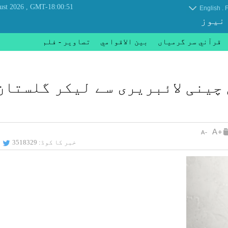
, Friday 07 August 2026
GMT-18:00:51
.
English
F
 نیوز
قرآني سر گرمياں
بين الاقوامي
تصاوير - فلم
چینی لائبریری سے لیکر گلستان
خبر کا کوڈ:
3518329