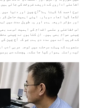
اشاعتی اداروں کے ذریعے فروخت کی جاتی ہیں۔
نوح احمد کا کہنا ہے: "آج چین اور دنیا میں 
لکھا گیا تھا، دوبارہ اپنی اہمیت حاصل کر رہ
اور مؤثر ذریعہ ہے، اور یہ طویل مدت میں تہذ
اس ثقافتی و علمی اقدام کی اہمیت اس سے بھی
چینی عوام بھی ہیں۔ ان کتابوں نے چینی محق
کے قریب آنے میں مدد دی ہے، جو کہ آج چین کی 
منصوبے کے پہلے مرحلے میں توجہ عربی ادب او
لیے راستہ ہموار کیا جا سکے۔ پچھلے دس برسوں میں، 'سلک روڈ لائب