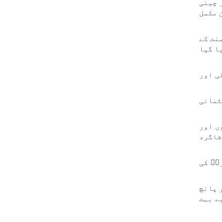
اور چینی
 مکمل
کہ اہل سنت کے
ا گیا
ی اور
ثمانی
ں اور
شاگرد
یؒ کی
 پر مشتمل ہے اور پانچ
ے بہت