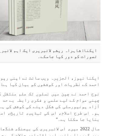
ایکنا: شاہراہ ریشم لائبریری ایک اہم لائبر
تصورات کو دور کیا جاسکے۔
ایکنا نیوز، الجزیرہ ویب سائٹ نے اپنی رپورٹ
احمد کے نظریات اور کوششوں کو بیان کیا ہے:
نوح احمد نے چین میں نسلوں تک علم منتقل ک
چینی عوام کے لیے علمی و فکری رابطہ بے حد ا
آزاد یونیورسٹی کی شکل دینے کی کوشش کی ہے
ہو۔ اس طرح اسلام، اس کی تہذیب، تاریخ، اس
بنایا جا سکتا ہے۔"
سال 2022 میں، اس لائبریری کی بیجنگ، 
میں کورونا وائرس اور اقتصادی حالات کی وجہ