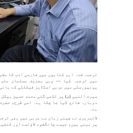
ترجمہ شدہ اہم کتابوں میں فارسی ادب کا مشہو
میں ترجمہ کیا — وہی معروف مسلمان مترجم
یونیورسٹی میں عربی اسٹڈیز فیکلٹی کے بانی
سیرت النبی (ص) پر لکھی گئی محمد حسین ہیکل 
دوبارہ شائع کیا جا چکا ہے۔ اسی طرح، حضرت 
ہے۔
لائبریری نے چینی زبان سے عربی میں بھی ترجم
پر مبنی ہیں، جیسے چانگشو، لاؤتسے اور کنفی