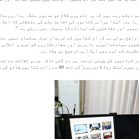
ہم دیکھ رہے ہیں کہ وہ تحریری کلام جو صدیوں بلکہ ہزاروں سال
ا ہے۔ لہٰذا پرانی کتابوں کی اشاعت علم کی منتقلی کا ایک ک
یبوں اور ثقافتوں کے تبادلے کا وسیلہ بنی رہتی ہے۔"
 واضح ہوتی ہے کہ ان کتابوں کے خریدار صرف مسلمان نہیں بلک
قین، سیاستدانوں، ماہرین اور سفارتکاروں کو عرب و اسلامی 
حکومت کے لیے بھی ایک اہم ترجیح بن چکا ہے۔
ر کہانیوں کی چینی ترجمہ پر دی گئی تاکہ عربی ثقافت سے تعا
ریری' کے تحت 80 سے زائد کتابیں شائع کی گئیں۔