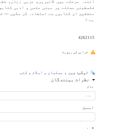
آئندہ مرحلے میں لائبریری عربی زبان، فقہ
فلسطینی مسئلے پر مبنی علمی و ادبی کتابو
محققین ان کتابوں سے استفادہ کر سکیں — خا
ہے۔/
4262115
خرابی کی رپورٹ
ٹیگس:
چین
،
مسلمان
،
اسلام
،
کتب
نظرات بینندگان
نام
ایمیل
* رایے