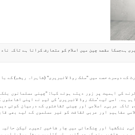
یری ہےجسکا مقصد چین میں اسلام کو متعارف کرانا ہے تاکہ ناد
 کے دوسرے حصے میں "سلک روڈ لائبریری" (شاہراہ ریشم) کے بان
رنے کی اہمیت پر زور دیتے ہوئے کہا: "چینی مسلمانوں بلکہ
ہم ہے۔ اسی لیے 'سلک روڈ لائبریری' کی ٹیم نے اپنی اشاعتوں ک
، تاکہ عربی، اسلامی اور چینی ثقافتوں کے درمیان کوئی دیو
لامی مفاہیم اور عربی ثقافت کو غیر مسلموں کے لیے بھی قاب
شنگھائی، نِنگشیا اور چِنگھائی میں چار شاخیں تھیں، لیکن حالیہ
 سے یہ شاخیں بند کر دی گئیں۔ اب کتابیں سوشل میڈیا اور س