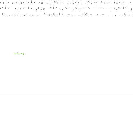
، اصول، علومِ حدیث، تفسیر، علومِ قرآن، فلسطین کی تاری
ں کا تیسرا سلسلہ شائع کرے گی، تاکہ چینی دانشور، اساتذ
ص طور پر موجودہ حالات میں جب فلسطین کو صیہونی مظالم کا 
پسند