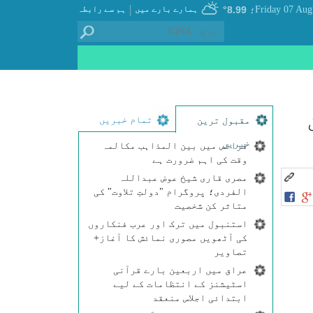
|
8.99°
ہمارے بارے میں
ہم سے رابطہ
؛
تمام خبریں
مقبول ترین
خبریں
فرانس میں بین المذاہب مکالمہ
وقت کی اہم ضرورت ہے
مصری قاری شیخ عوض عبداللہ
الفردی؛ پروگرام "دولتِ تلاوت" کی
متاثر کن شخصیت
استنبول میں ترک اور عرب فنکاروں
کی آٹھویں مصوری نمائش کا آغاز+
تصاویر
عراق میں اربعین بارے قرآنی
اسٹیشنز کے انتظامات کے لیے
ابتدائی اجلاس منعقد