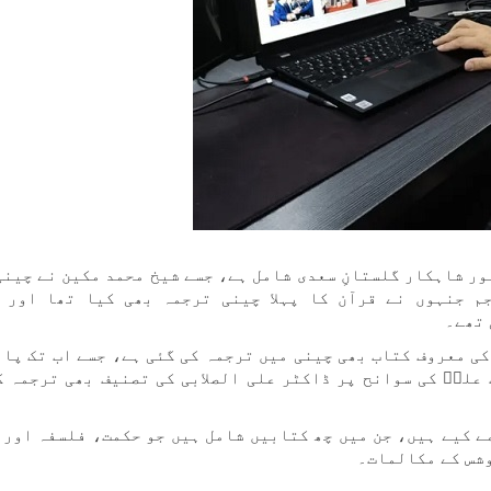
ر شاہکار گلستانِ سعدی شامل ہے، جسے شیخ محمد مکین نے چینی
 جنہوں نے قرآن کا پہلا چینی ترجمہ بھی کیا تھا اور 
 تھے۔
کی معروف کتاب بھی چینی میں ترجمہ کی گئی ہے، جسے اب تک پان
علیؑ کی سوانح پر ڈاکٹر علی الصلابی کی تصنیف بھی ترجمہ ک
ے کیے ہیں، جن میں چھ کتابیں شامل ہیں جو حکمت، فلسفہ اور 
وشس کے مکالمات۔