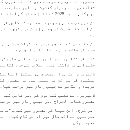
منصوبے کے دوسرے
ثقافتوں کے درمیان گفت‌و‌شنید اور مفاہمت کو
ہو چکا ہے اور 2025 کے آغاز سے ان کی اشاعت شروع ہو جائے گی۔
ان اہم کتبِ حدیث کو چینی زبان میں ترجمہ کی
ہے۔
ان کتابوں کے مترجم موسیٰ یو تونگ جین ہیں 
جسمانی حالات میں یہ کارنامہ انجام دیا۔
تاریخی کتابوں میں اموی اور عباسی حکومتوں
حکمرانی پر ڈاکٹر علی الصلابی کی چار کتابیں
لائبریری ایک ہزار صفحات پر مشتمل انسائیک
بیٹیوں کی سوانح پر مبنی ہے۔ یہ مشہور کت
فریده وانگ فو نے چینی زبان میں ترجمہ کیا۔
لائبریری نے فقہی کتابوں کو بھی شامل کیا 
مشہور کتاب الخراج بھی چینی زبان میں ترجمہ
مترجمین نے آٹھ سال میں اس پر کام کیا۔ امید
مفید ہوگی۔