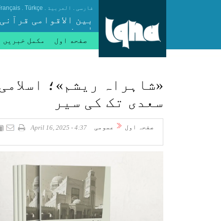
.
.
.
فارسی
العربیة
Türkçe
rançais
بین الاقوامی قرآنی
ایجنسی
صفحه اول
مکمل خبریں
«شاہراہ ریشم»؛ اسلامی 
سعدی تک کی سیر
صفحہ اول
عمومی
4:37 - April 16, 2025