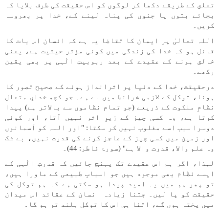
تعلق کے طریقے دکھا کر لوگوں کو اس حقیقت کی طرف بلایا کہ
بجائے بتوں یا جنوں کی پناہ لینے کے، خدا پر بھروسہ
کریں۔
اللہ تعالیٰ پر ایمان کا تقاضا یہ ہے کہ انسان اس بات کا
قائل ہو کہ خدا کی زندگی میں کوئی مؤثر حیثیت ہے، یعنی
خالق ہونے کے عقیدے کے بعد ربوبیتِ الٰہی پر بھی یقین
رکھے۔
درحقیقت، خدا کے دنیا پر اثرانداز ہونے کے صحیح تصور کا
ہونا، توکل کے لازمی شرائط میں سے ہے۔ جو کچھ خدایِ متعال
نظامِ ملکوت کے ذریعے (جو تمام نظاموں سے بالاتر ہے) پیدا
کرتا ہے، وہ کسی چیز کے زیرِ اثر نہیں آتا، اور کوئی
دوسرا سبب اسے مغلوب نہیں کر سکتا: "اور اللہ کو آسمانوں
اور زمین میں کسی چیز کے عاجز کرنے کی قدرت نہیں، بے شک
وہ علم والا، قدرت والا ہے" (سورۂ فاطر: 44)۔
لہٰذا، اگر ہم اس عقیدے تک پہنچ جائیں کہ قدرتِ الٰہی کے
ایسے نظام بھی موجود ہیں جو اسبابِ طبیعی کے ماورا ہیں،
تو پھر ہم میں یہ امید پیدا ہو سکتی ہے کہ ہم توکل کی
حقیقت کو پا لیں۔ جتنا زیادہ انسان کے عقائد اس میدان
میں پختہ ہوں گے، اتنا ہی اس کا توکل بلند تر ہو گا۔