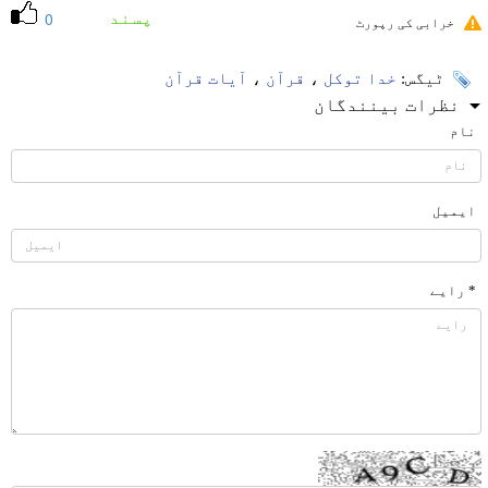
پسند
0
خرابی کی رپورٹ
ٹیگس:
خدا توکل
،
قرآن
،
آیات قرآن
نظرات بینندگان
نام
ایمیل
* رایے