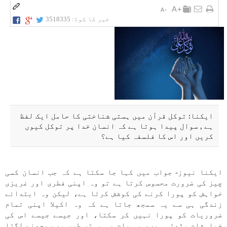
خبر کا کوڈ:
3518335
ایکنا: توکل قرآن میں ہستی شناختی کا حامل ایک لفظ
ہے , سوال پیدا ہوتا ہے کہ انسان خدا پر توکل کیوں
کریں اور اس کا فلسفہ کیا ہے؟
ایکنا نیوز- جواب میں کہا جا سکتا ہے کہ جب انسان کسی
چیز کی ضرورت محسوس کرتا ہے تو وہ اپنی فطری اور غریزی
خواہش کو پورا کرنے کی کوشش کرتا ہے، لیکن وہ ابتدائے
زندگی ہی سے یہ سمجھ جاتا ہے کہ وہ اکیلا اپنی تمام
ضروریات کو پورا نہیں کر سکتا، اور جیسے جیسے اس کی
خواہشات بڑھتی ہیں، یہ بات وہ بہتر طور پر سمجھنے لگتا