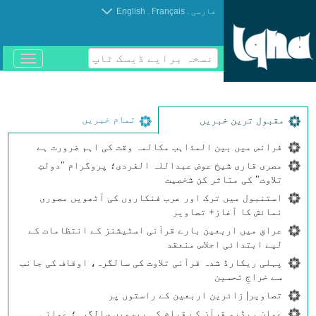
.
.
فارسی
Français
English
نسخہ برایے ڈیسک ٹاپ
باز
و
بسته
کردن
منو
تمام خبریں
مقبول ترین خبریں
فرانس میں بین المذاہب مکالمہ وقت کی اہم ضرورت ہے
مصری قاری شیخ عوض عبداللہ الفردی؛ پروگرام "دولتِ
تلاوت" کی متاثر کن شخصیت
استنبول میں ترک اور عرب فنکاروں کی آٹھویں مصوری
نمائش کا آغاز+ تصاویر
عراق میں اربعین بارے قرآنی اسٹیشنز کے انتظامات کے
لیے ابتدائی اجلاس منعقد
پہلی ریکارڈ شدہ قرآنی تلاوت کی سالگرہ، اوقاف کی جانب
سے خراجِ تحسین
تصاویر| زائرین اربعین کے راستوں پر
عمان ریڈیو قرآن کے قیام کی بیسویں سالگرہ؛ عمانی