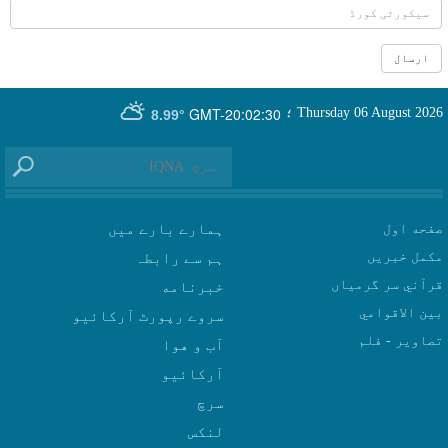
GMT-20:02:30
Thursday 06 August 2026
؛
8.99°
صفحه اول
ہمارے بارے میں
مکمل خبریں
ہم سے رابطہ
قرآني سر گرمياں
بين الاقوامي
سروے رپورٹ آرکائیو
تصاوير - فلم
آب و هوا
سرچ
لنکس