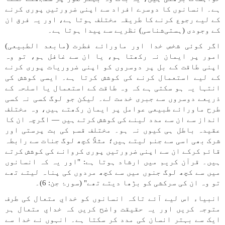
ہے۔ انسانوں کا دوسرے افراد سے اپنی ضرورتیں پوری کرنے
کے لیے رجوع کرنے کا طریقہ مختلف ہوتا ہے، اور یہ فرق ان
کے وجودی (ہستی‌شناسی) نظریے سے پیدا ہوتا ہے۔
اگر کوئی شخص خدا اور ماورائے فطرت (مابعد الطبیعی)
امور پر ایمان نہ رکھتا ہو، یا ان سے غافل ہو، تو وہ
اپنی طاقت کے بل پر دوسروں کو اپنی ضروریات پوری کرنے
کے لیے استعمال کرنے کی کوشش کرتا ہے۔ ایسی کوشش کی
انتہا یہ ہو سکتی ہے کہ وہ طاقت کے استعمال یا اسلحہ کے
ذریعے دوسروں سے جبری خدمت لے۔ لیکن جو لوگ کسی نہ کسی
طرح ماورائے طبیعی عوامل پر ایمان رکھتے ہیں، وہ مختلف
انداز سے ان سے مدد لینے کی کوشش کرتے ہیں — اگرچہ ان کا
عقیدہ باطل ہی کیوں نہ ہو۔ مختلف قسم کی بت پرستی اور
شرک بھی اسی سے جنم لیتے ہیں؛ مثلاً کچھ لوگ جنات سے رابطہ
قائم کرکے ان سے اپنی ضرورتیں پوری کروانے کی کوشش کرتے
ہیں۔ قرآن کریم میں ارشاد ہوتا ہے: "اور یہ کہ انسانوں
میں سے کچھ لوگ جنوں میں سے کچھ مردوں کی پناہ لیتے تھے
تو وہ ان کی سرکشی کو بڑھا دیتے تھے" (سورۂ جن: 6)۔
انبیاء اس لیے آئے تاکہ انسانوں کو خدایِ متعال کی طرف
متوجہ کریں اور یہ حقیقت واضح کریں کہ خدایِ متعال ہر
ایک سے بہتر انسان کی مدد کر سکتا ہے۔ انہوں نے خدا سے