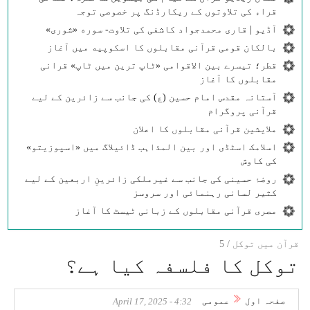
قراء کی تلاوتوں کے ریکارڈنگ پر خصوصی توجہ
آڈیو | قاری محمدجواد کاشفی کی تلاوت- سوره‌‌ «شوری»
بالکان قومی قرآنی مقابلوں کا اسکوپیه میں آغاز
قطر؛ تیسرے بین الاقوامی «ٹاپ ترین میں ٹاپ» قرانی
مقابلوں کا آغاز
آستانہ مقدس امام حسین (ع) کی جانب سے زائرین کے لیے
قرآنی پروگرام
ملایشین قرآنی مقابلوں کا اعلان
اسلامک اسٹڈی اور بین المذاہب ڈائیلاگ میں «اسپوزیتو»
کی کاوش
روضۂ حسینی کی جانب سے غیرملکی زائرینِ اربعین کے لیے
کثیر لسانی رہنمائی اور سروسز
مصری قرآنی مقابلوں کے زبانی ٹیسٹ کا آغاز
قرآن میں توکل / 5
توکل کا فلسفہ کیا ہے؟
صفحہ اول
عمومی
4:32 - April 17, 2025