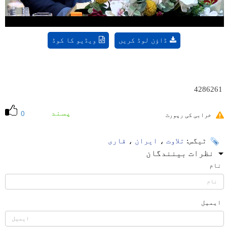
ڈاؤن لوڈ کریں
ویڈیو کا کوڈ
4286261
پسند
0
خرابی کی رپورٹ
ٹیگس:
تلاوت
،
ایران
،
قاری
نظرات بینندگان
نام
ایمیل