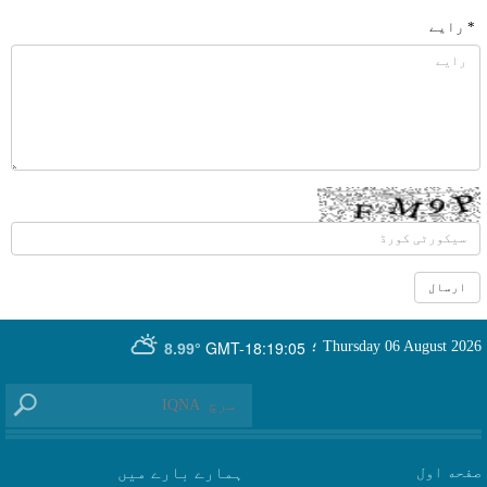
* رایے
GMT-18:19:05
Thursday 06 August 2026
؛
8.99°
صفحه اول
ہمارے بارے میں