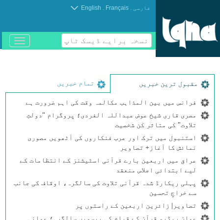
.
.
فارسی
Français
English
نسخہ برایے ڈیسک ٹاپ
باز
و
بسته
کردن
منو
تمام خبریں
مقبول ترین خبریں
فرانس میں بین المذاہب مکالمہ وقت کی اہم ضرورت ہے
مصری قاری شیخ عوض عبداللہ الفردی؛ پروگرام "دولتِ
تلاوت" کی متاثر کن شخصیت
استنبول میں ترک اور عرب فنکاروں کی آٹھویں مصوری
نمائش کا آغاز+ تصاویر
عراق میں اربعین بارے قرآنی اسٹیشنز کے انتظامات کے
لیے ابتدائی اجلاس منعقد
پہلی ریکارڈ شدہ قرآنی تلاوت کی سالگرہ، اوقاف کی جانب
سے خراجِ تحسین
تصاویر| زائرین اربعین کے راستوں پر
عمان ریڈیو قرآن کے قیام کی بیسویں سالگرہ؛ عمانی