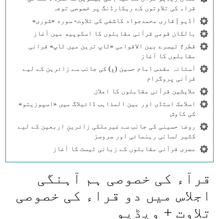
قراء کی تلاوتوں کے ریکارڈنگ پر خصوصی توجہ
آڈیو | قاری محمدجواد کاشفی کی تلاوت- سوره‌‌ «شوری»
بالکان قومی قرآنی مقابلوں کا اسکوپیه میں آغاز
قطر؛ تیسرے بین الاقوامی «ٹاپ ترین میں ٹاپ» قرانی
مقابلوں کا آغاز
آستانہ مقدس امام حسین (ع) کی جانب سے زائرین کے لیے
قرآنی پروگرام
ملایشین قرآنی مقابلوں کا اعلان
اسلامک اسٹڈی اور بین المذاہب ڈائیلاگ میں «اسپوزیتو»
کی کاوش
روضۂ حسینی کی جانب سے غیرملکی زائرینِ اربعین کے لیے
کثیر لسانی رہنمائی اور سروسز
مصری قرآنی مقابلوں کے زبانی ٹیسٹ کا آغاز
قرآء کی خصوصی ہم آہنگی
اجلاس میں دو قراء کی خصوصی
تلاوت + ویڈیو