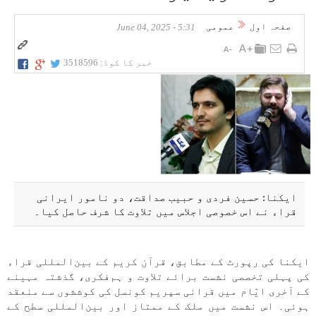
صفحہ اول
عمومی
5:31 - June 04, 2025
خبر کا کوڈ:
3518596
ایکنا: حسین فردی و حبیب صداقت، دو نامور ایرانی
قراء نے اس خصوصی اجلاس میں تلاوت کا شرف حاصل کیا۔
ایکنا کی رپورٹ کے مطابق، قرآن کریم کے بین‌المللی قراء
کی پہلی تخصصی نشست برائے تلاوت و ہم‌فکری، گذشتہ مہینے
کے آخری ایّام میں قرانی سپریم کونسل کی کوششوں سے منعقد
ہوئی۔ اس نشست میں ملک کے ممتاز اور بین‌المللی سطح کے