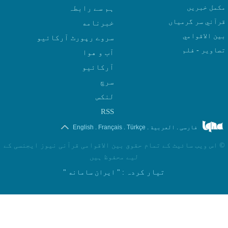
مکمل خبریں
ہم سے رابطہ
قرآني سر گرمياں
بين الاقوامي
سروے رپورٹ آرکائیو
تصاوير - فلم
آب و هوا
سرچ
لنکس
RSS
.
.
.
.
فارسی
العربیة
Türkçe
Français
English
©
اس ویب سائیٹ کے تمام حقوق بین الاقوامی قرآنی نیوز ایجنسی کے
لیے محفوظ ہیں
تیار کردہ
: " ایران سامانه "