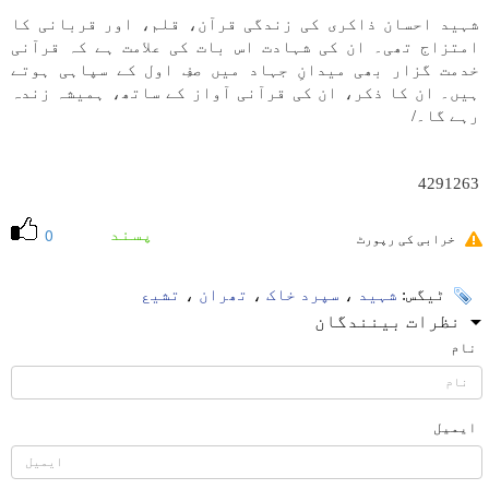
شہید احسان ذاکری کی زندگی قرآن، قلم، اور قربانی کا
امتزاج تھی۔ ان کی شہادت اس بات کی علامت ہے کہ قرآنی
خدمت گزار بھی میدانِ جہاد میں صفِ اول کے سپاہی ہوتے
ہیں۔ ان کا ذکر، ان کی قرآنی آواز کے ساتھ، ہمیشہ زندہ
رہے گا۔/
4291263
پسند
0
خرابی کی رپورٹ
ٹیگس:
شہید
،
سپرد خاک
،
تھران
،
تشیع
نظرات بینندگان
نام
ایمیل