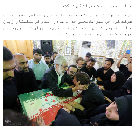
جنازے میں اہم شخصیات کی شرکت:
شہید کے جنازے میں متعدد معروف علمی و سماجی شخصیات نے
شرکت کی، جن میں غلامعلی حداد عادل، صدر فرہنگستانِ زبان
و ادب فارسی شامل تھے۔ شہید ذاکری، تہران کے دبیرستان
فرهنگ کے سابق طالب علم بھی تھے۔