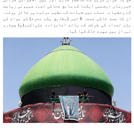
خبررساں ایجنسی ایکنا کے سابق صحافی تھے، صہیونی ریاست
کے وحشیانہ حملے میں شہادت کے عظیم مرتبے پر فائز ہوئے۔
ان کا جسدِ خاکی جمعہ 6 تیر (مطابق یکم محرم) کو عوام کی
بڑی تعداد کی شرکت کے ساتھ امامزاده علی‌اکبر(ع) چیذر،
تہران میں سپردِ خاک کیا گیا۔