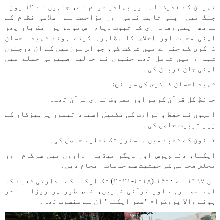
تہران کے قدرشناس اور بہادر عوام نے، جنہوں نے ۱۲ روزہ
جنگ میں اپنی ثابت قدمی اور مزاحمت سے اسلامی نظام کے
ساتھ اپنی وفاداری کا ثبوت دیا، اس موقع پر ایک بار پھر
اپنی محبت اور اخلاص کا مظاہرہ کرتے ہوئے شہید احسان
ذاکری کے جنازے میں شرکت کی، جو اس سرزمین کے ان درجنوں
شہداء میں شامل تھے جنہوں نے حالیہ صہیونی حملے میں
اپنی جان قربان کی۔
شہید احسان ذاکری کی سوانح:
حافظِ کل قرآن کریم اور معروف قاری قرآن تھے۔
انہوں نے حفظ و قراءت کی تکمیل استاد تیمور پرہیزکار کے
زیر تربیت حاصل کی۔
قانون کے شعبے میں ماسٹرز تک تعلیم حاصل کی۔
ایکنا، دفاع‌پرس اور دیگر میڈیا اداروں میں سرگرم اور
مخلص صحافی کی حیثیت سے خدمات انجام دیں۔
سن ۱۳۹۷ سے ۱۴۰۰ (۲۰۱۸-۲۰۲۱) تک ایکنا کے ادارتی شعبے کا
اہم حصہ رہے اور قرآنی خبریں، خاص طور پر روزانہ نشر
ہونے والا پروگرام "عصر ایکنا" ان سے منسوب تھا۔