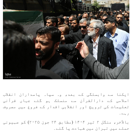
ایکنا سے وابستگی کے بعد، وہ سپاہ پاسداران انقلاب
اسلامی کے دارالقرآن سے منسلک ہو گئے جہاں قرآنی
تعلیمات کی ترویج اور انقلابی اقدار کے فروغ میں مصروف
رہے۔
بالآخر، منگل ۲ تیر ۱۴۰۴ (مطابق ۲۴ جون ۲۰۲۵) کو صہیونی
حملے میں تہران میں شہادت پا گئے۔