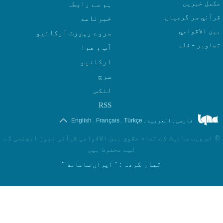
مکمل خبریں
ہم سے رابطہ
قرآني سر گرمياں
بين الاقوامي
سروے رپورٹ آرکائیو
تصاوير - فلم
آب و هوا
سرچ
لنکس
RSS
.
.
.
.
فارسی
العربیة
Türkçe
Français
English
©
اس ویب سائیٹ کے تمام حقوق بین الاقوامی قرآنی نیوز ایجنسی کے
لیے محفوظ ہیں
تیار کردہ
: " ایران سامانه "