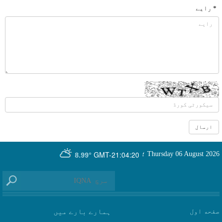
* رایے
GMT-21:04:20
Thursday 06 August 2026
؛
8.99°
صفحه اول
ہمارے بارے میں