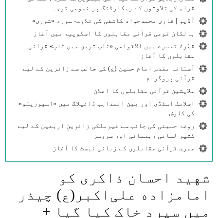
قراء کی تلاوتوں کے ریکارڈنگ پر خصوصی توجہ
آڈیو | قاری محمدجواد کاشفی کی تلاوت- سوره‌‌ «شوری»
بالکان قومی قرآنی مقابلوں کا اسکوپیه میں آغاز
قطر؛ تیسرے بین الاقوامی «ٹاپ ترین میں ٹاپ» قرانی
مقابلوں کا آغاز
آستانہ مقدس امام حسین (ع) کی جانب سے زائرین کے لیے
قرآنی پروگرام
ملایشین قرآنی مقابلوں کا اعلان
اسلامک اسٹڈی اور بین المذاہب ڈائیلاگ میں «اسپوزیتو»
کی کاوش
روضۂ حسینی کی جانب سے غیرملکی زائرینِ اربعین کے لیے
کثیر لسانی رہنمائی اور سروسز
مصری قرآنی مقابلوں کے زبانی ٹیسٹ کا آغاز
شهید احسان ذاکری کو
امامزاده علی‌اکبر(ع) چیذر
میں سپرد خاک کیا گیا +