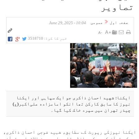
تصاویر
صفحہ اول
عمومی
10:04 - June 29, 2025
خبر کا کوڈ:
3518710
ایکنا: شهید احسان ذاکری جو ایک سپاہی اور ایکنا
نیوز کا سابق کارکن تھا انکو امامزاده علی‌اکبر(ع)
چیذر تهران میں سپرد خاک کیا گیا۔
ایکنا نیوزکی رپورٹ کے مطابق، شہید فوجی احسان ذاکری،
جو کہ قرآن کریم کے حافظ، قاری اور بین الاقوامی قرآنی