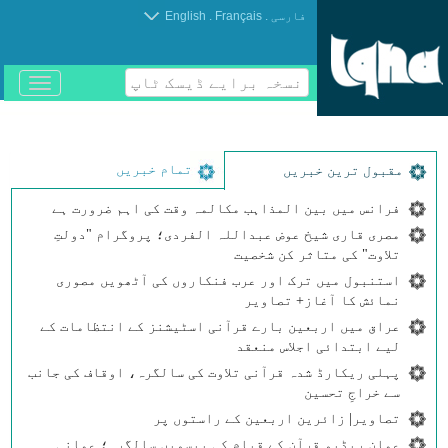
.
.
فارسی
Français
English
نسخہ برایے ڈیسک ٹاپ
باز
و
بسته
کردن
منو
تمام خبریں
مقبول ترین خبریں
فرانس میں بین المذاہب مکالمہ وقت کی اہم ضرورت ہے
مصری قاری شیخ عوض عبداللہ الفردی؛ پروگرام "دولتِ
تلاوت" کی متاثر کن شخصیت
استنبول میں ترک اور عرب فنکاروں کی آٹھویں مصوری
نمائش کا آغاز+ تصاویر
عراق میں اربعین بارے قرآنی اسٹیشنز کے انتظامات کے
لیے ابتدائی اجلاس منعقد
پہلی ریکارڈ شدہ قرآنی تلاوت کی سالگرہ، اوقاف کی جانب
سے خراجِ تحسین
تصاویر| زائرین اربعین کے راستوں پر
عمان ریڈیو قرآن کے قیام کی بیسویں سالگرہ؛ عمانی