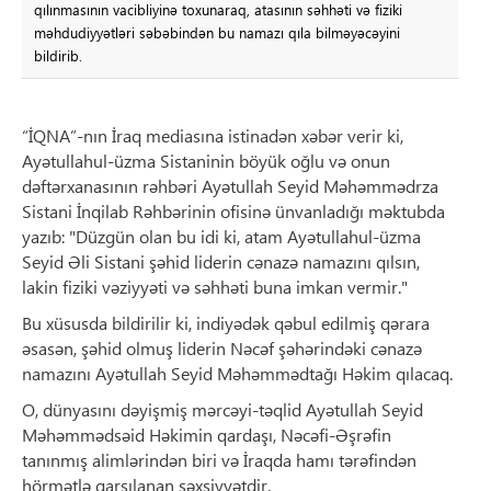
qılınmasının vacibliyinə toxunaraq, atasının səhhəti və fiziki
məhdudiyyətləri səbəbindən bu namazı qıla bilməyəcəyini
bildirib.
“İQNA”-nın İraq mediasına istinadən xəbər verir ki,
Ayətullahul-üzma Sistaninin böyük oğlu və onun
dəftərxanasının rəhbəri Ayətullah Seyid Məhəmmədrza
Sistani İnqilab Rəhbərinin ofisinə ünvanladığı məktubda
yazıb: "Düzgün olan bu idi ki, atam Ayətullahul-üzma
Seyid Əli Sistani şəhid liderin cənazə namazını qılsın,
lakin fiziki vəziyyəti və səhhəti buna imkan vermir."
Bu xüsusda bildirilir ki, indiyədək qəbul edilmiş qərara
əsasən, şəhid olmuş liderin Nəcəf şəhərindəki cənazə
namazını Ayətullah Seyid Məhəmmədtağı Həkim qılacaq.
O, dünyasını dəyişmiş mərcəyi-təqlid Ayətullah Seyid
Məhəmmədsəid Həkimin qardaşı, Nəcəfi-Əşrəfin
tanınmış alimlərindən biri və İraqda hamı tərəfindən
hörmətlə qarşılanan şəxsiyyətdir.