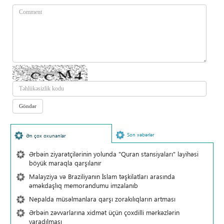
Son xəbərlər
Ən çox oxunanlar
Ərbəin ziyarətçilərinin yolunda "Quran stansiyaları" layihəsi
böyük maraqla qarşılanır
Malayziya və Braziliyanın İslam təşkilatları arasında
əməkdaşlıq memorandumu imzalanıb
Nepalda müsəlmanlara qarşı zorakılıqların artması
Ərbəin zəvvarlarına xidmət üçün çoxdilli mərkəzlərin
yaradılması