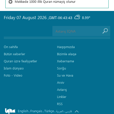
Məkkədə 1000 illik Quran nümayiş olunur
Friday 07 August 2026
,
GMT-06:43:43
8.99°
Ön səhifə
Haqqımızda
Bütün xəbərlər
Bizimlə əlaqə
Quran üzrə fəaliyyətlər
Xəbərnamə
İslam dünyası
Sorğu
Foto - Video
Su və Hava
Arxiv
Axtarış
Linklər
RSS
English
Français
Türkçe
.
.
.
.
فارسی
العربیة