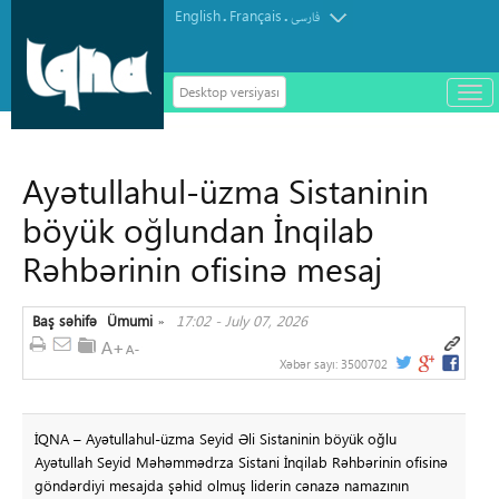
English
Français
.
.
فارسی
Desktop versiyası
باز
و
سته
ردن
Ayətullahul-üzma Sistaninin
منو
böyük oğlundan İnqilab
Rəhbərinin ofisinə mesaj
Baş səhifə
Ümumi
17:02 - July 07, 2026
»
Xəbər sayı:
3500702
İQNA – Ayətullahul-üzma Seyid Əli Sistaninin böyük oğlu
Ayətullah Seyid Məhəmmədrza Sistani İnqilab Rəhbərinin ofisinə
göndərdiyi mesajda şəhid olmuş liderin cənazə namazının