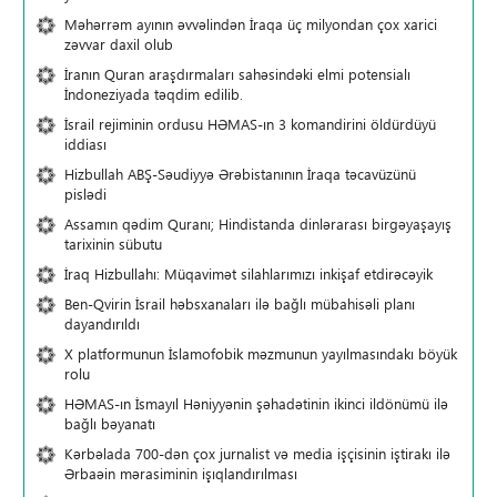
Məhərrəm ayının əvvəlindən İraqa üç milyondan çox xarici
zəvvar daxil olub
İranın Quran araşdırmaları sahəsindəki elmi potensialı
İndoneziyada təqdim edilib.
İsrail rejiminin ordusu HƏMAS-ın 3 komandirini öldürdüyü
iddiası
Hizbullah ABŞ-Səudiyyə Ərəbistanının İraqa təcavüzünü
pislədi
Assamın qədim Quranı; Hindistanda dinlərarası birgəyaşayış
tarixinin sübutu
İraq Hizbullahı: Müqavimət silahlarımızı inkişaf etdirəcəyik
Ben-Qvirin İsrail həbsxanaları ilə bağlı mübahisəli planı
dayandırıldı
X platformunun İslamofobik məzmunun yayılmasındakı böyük
rolu
HƏMAS-ın İsmayıl Həniyyənin şəhadətinin ikinci ildönümü ilə
bağlı bəyanatı
Kərbəlada 700-dən çox jurnalist və media işçisinin iştirakı ilə
Ərbaəin mərasiminin işıqlandırılması