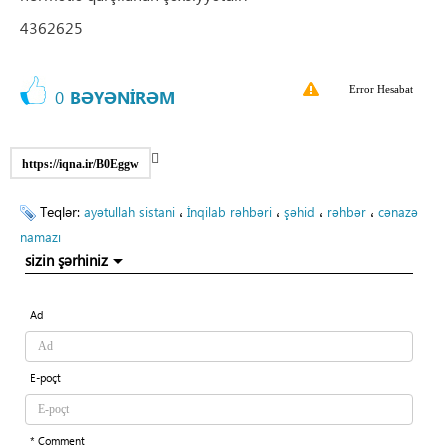
4362625
Error Hesabat
0
BƏYƏNİRƏM
https://iqna.ir/B0Eggw
Teqlər:
،
،
،
،
ayətullah sistani
İnqilab rəhbəri
şəhid
rəhbər
cənazə
namazı
sizin şərhiniz
Ad
E-poçt
* Comment